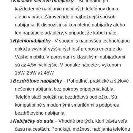
Klasické sieťové nabíjačky
– Sú ideálne pre
každodenné nabíjanie mobilných telefónov doma
alebo v práci. Zároveň ide o najbežnejší spôsob
nabíjania. K dispozícii sú kompletné nabíjačky alebo
len napájacie adaptéry, v prípade, že kábel máte.
Rýchlonabíjačky
- V spojení s najnovšou technológiou
dokážu vyvinúť vyššiu rýchlosť prenosu energie do
Vášho mobilu. V porovnaní s klasickými nabíjačkami
sú až 4,5x rýchlejšie. V ponuke nájdete s výkonom
15W, 25W až 45W.
Bezdrôtové nabíjačky
– Pohodlné, praktické a štýlové
riešenie nabíjania bez potreby pripojenia kábla.
Telefón stačí položiť na bezdrôtovú podložku. Sú
kompatibilné s modernými smartfónmi s podporou
bezdrôtového nabíjania.
Nabíjačky do auta
– Vhodné pre tých, ktorí trávia veľa
času na cestách. Ponúkajú možnosť nabíjania telefónu