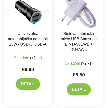
Univerzálna
Sietová nabíjačka
autonabíjačka na mobil
micro USB Samsung
25W - USB-C, USB-A
EP-TA50EWE +
DU4AWE
Skladom
(>2 ks)
Priemerné hodnote
Skladom
(>2 ks)
€9,90
€6,50
DETAIL
DETAIL