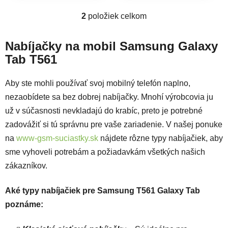
2
položiek celkom
Ovládacie prvky výpisu
Nabíjačky na mobil Samsung Galaxy
Tab T561
Aby ste mohli používať svoj mobilný telefón naplno,
nezaobídete sa bez dobrej nabíjačky. Mnohí výrobcovia ju
už v súčasnosti nevkladajú do krabíc, preto je potrebné
zadovážiť si tú správnu pre vaše zariadenie. V našej ponuke
na
www-gsm-suciastky.sk
nájdete rôzne typy nabíjačiek, aby
sme vyhoveli potrebám a požiadavkám všetkých našich
zákazníkov.
Aké typy nabíjačiek pre Samsung T561 Galaxy Tab
poznáme: