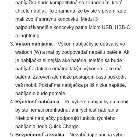
nabíjačka bude kompatibilná so zariadením, ktoré
chcete nabíjať. To znamená, že by ste v prvom rade
mali zvoliť správnu koncovku. Medzi 3
najpoužívanejšie koncovky patria Micro USB, USB-C
a Lightning.
Výkon nabíjania
– Výkon nabíjačky je udávaný vo
wattoch (W) a mal by zodpovedať napätiu batérie. Ak
je nabíjačka silnejšia ako batéria, telefón sa bude
nabíjať aj tak maximálne takým výkonom, ako má
batéria. Zároveň ale môže postupom času poškodiť
váš mobil. Pokiaľ má nabíjačka príliš nízke napätie,
nabíjanie bude pomalé.
Rýchlosť nabíjania
– Pri výbere nabíjačky na mobil
by ste nemali prehliadnuť ani rýchlosť nabíjania.
Niektoré nabíjačky podporujú funkciu rýchleho
nabíjania, teda Quick Charge.
Bezpečnosť a kvalita
– Nezabúdajte ani na výber