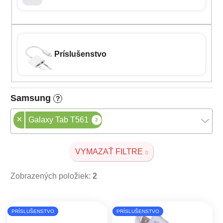
Príslušenstvo
Samsung
?
×
Galaxy Tab T561
2
VYMAZAŤ FILTRE
Zobrazených položiek:
2
Výpis produktov
PRÍSLUŠENSTVO
PRÍSLUŠENSTVO