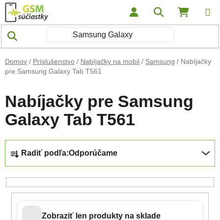
Prejsť na obsah
Hľadať
NÁKUP
Domov
/
Príslušenstvo
/
Nabíjačky na mobil
/
Samsung
/
Nabíjačky
pre Samsung Galaxy Tab T561
Nabíjačky pre Samsung
Galaxy Tab T561
Radenie produktov
Radiť podľa:
Odporúčame
Zobraziť len produkty na sklade