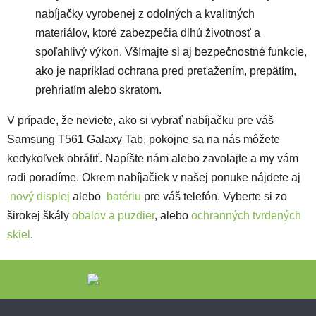
nabíjačky vyrobenej z odolných a kvalitných
materiálov, ktoré zabezpečia dlhú životnosť a
spoľahlivý výkon. Všímajte si aj bezpečnostné funkcie,
ako je napríklad ochrana pred preťažením, prepätím,
prehriatím alebo skratom.
V prípade, že neviete, ako si vybrať nabíjačku pre váš
Samsung T561 Galaxy Tab, pokojne sa na nás môžete
kedykoľvek obrátiť. Napíšte nám alebo zavolajte a my vám
radi poradíme. Okrem nabíjačiek v našej ponuke nájdete aj
nový displej
alebo
batériu
pre váš telefón.
Vyberte si zo
širokej škály
obalov a puzdier
, alebo
ochranných tvrdených
skiel
.
Zápätie