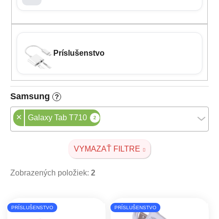
Príslušenstvo
Samsung
?
×
Galaxy Tab T710
2
VYMAZAŤ FILTRE
Zobrazených položiek:
2
Výpis produktov
PRÍSLUŠENSTVO
PRÍSLUŠENSTVO