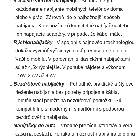
Klasické sieťové nabíjačky
– Sú ideálne pre
každodenné nabíjanie mobilných telefónov doma
alebo v práci. Zároveň ide o najbežnejší spôsob
nabíjania. K dispozícii sú kompletné nabíjačky alebo
len napájacie adaptéry, v prípade, že kábel máte.
Rýchlonabíjačky
- V spojení s najnovšou technológiou
dokážu vyvinúť vyššiu rýchlosť prenosu energie do
Vášho mobilu. V porovnaní s klasickými nabíjačkami
sú až 4,5x rýchlejšie. V ponuke nájdete s výkonom
15W, 25W až 45W.
Bezdrôtové nabíjačky
– Pohodlné, praktické a štýlové
riešenie nabíjania bez potreby pripojenia kábla.
Telefón stačí položiť na bezdrôtovú podložku. Sú
kompatibilné s modernými smartfónmi s podporou
bezdrôtového nabíjania.
Nabíjačky do auta
– Vhodné pre tých, ktorí trávia veľa
času na cestách. Ponúkajú možnosť nabíjania telefónu