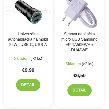
Univerzálna
Sietová nabíjačka
autonabíjačka na mobil
micro USB Samsung
25W - USB-C, USB-A
EP-TA50EWE +
DU4AWE
Skladom
(>2 ks)
Priemerné hodnote
Skladom
(>2 ks)
€9,90
€6,50
DETAIL
DETAIL