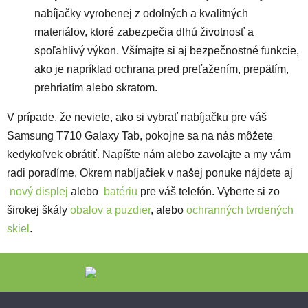
nabíjačky vyrobenej z odolných a kvalitných
materiálov, ktoré zabezpečia dlhú životnosť a
spoľahlivý výkon. Všímajte si aj bezpečnostné funkcie,
ako je napríklad ochrana pred preťažením, prepätím,
prehriatím alebo skratom.
V prípade, že neviete, ako si vybrať nabíjačku pre váš
Samsung T710 Galaxy Tab, pokojne sa na nás môžete
kedykoľvek obrátiť. Napíšte nám alebo zavolajte a my vám
radi poradíme. Okrem nabíjačiek v našej ponuke nájdete aj
nový displej
alebo
batériu
pre váš telefón.
Vyberte si zo
širokej škály
obalov a puzdier
, alebo
ochranných tvrdených
skiel
.
Zápätie