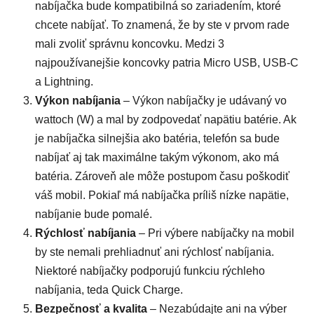
nabíjačka bude kompatibilná so zariadením, ktoré
chcete nabíjať. To znamená, že by ste v prvom rade
mali zvoliť správnu koncovku. Medzi 3
najpoužívanejšie koncovky patria Micro USB, USB-C
a Lightning.
Výkon nabíjania
– Výkon nabíjačky je udávaný vo
wattoch (W) a mal by zodpovedať napätiu batérie. Ak
je nabíjačka silnejšia ako batéria, telefón sa bude
nabíjať aj tak maximálne takým výkonom, ako má
batéria. Zároveň ale môže postupom času poškodiť
váš mobil. Pokiaľ má nabíjačka príliš nízke napätie,
nabíjanie bude pomalé.
Rýchlosť nabíjania
– Pri výbere nabíjačky na mobil
by ste nemali prehliadnuť ani rýchlosť nabíjania.
Niektoré nabíjačky podporujú funkciu rýchleho
nabíjania, teda Quick Charge.
Bezpečnosť a kvalita
– Nezabúdajte ani na výber