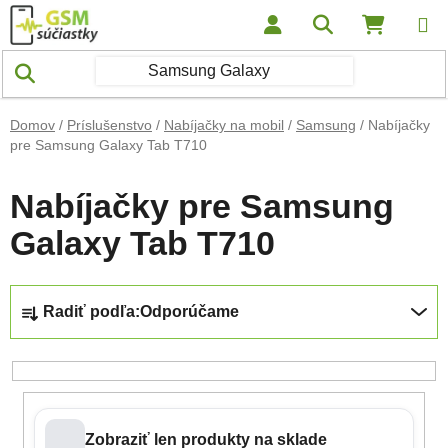
Prejsť na obsah
Hľadať
NÁKUP
Domov
/
Príslušenstvo
/
Nabíjačky na mobil
/
Samsung
/
Nabíjačky
pre Samsung Galaxy Tab T710
Nabíjačky pre Samsung
Galaxy Tab T710
Radenie produktov
Radiť podľa:
Odporúčame
Zobraziť len produkty na sklade