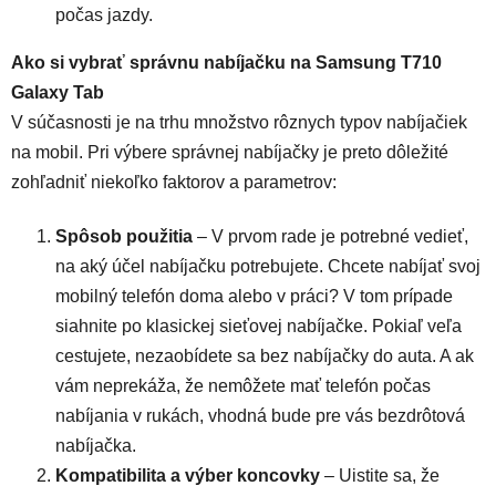
počas jazdy.
Ako si vybrať správnu nabíjačku na Samsung T710
Galaxy Tab
V súčasnosti je na trhu množstvo rôznych typov nabíjačiek
na mobil. Pri výbere správnej nabíjačky je preto dôležité
zohľadniť niekoľko faktorov a parametrov:
Spôsob použitia
– V prvom rade je potrebné vedieť,
na aký účel nabíjačku potrebujete. Chcete nabíjať svoj
mobilný telefón doma alebo v práci? V tom prípade
siahnite po klasickej sieťovej nabíjačke. Pokiaľ veľa
cestujete, nezaobídete sa bez nabíjačky do auta. A ak
vám neprekáža, že nemôžete mať telefón počas
nabíjania v rukách, vhodná bude pre vás bezdrôtová
nabíjačka.
Kompatibilita a výber koncovky
– Uistite sa, že