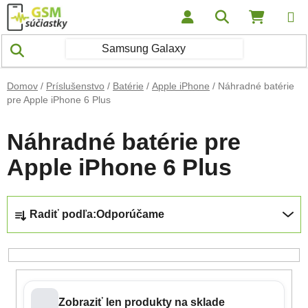
Prejsť na obsah
Hľadať
NÁKUP
Domov
/
Príslušenstvo
/
Batérie
/
Apple iPhone
/
Náhradné batérie
pre Apple iPhone 6 Plus
Náhradné batérie pre
Apple iPhone 6 Plus
Radenie produktov
Radiť podľa:
Odporúčame
Zobraziť len produkty na sklade