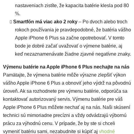
nastaveniach zistíte, že kapacita batérie klesla pod 80
%.
Smartfón má viac ako 2 roky
– Po dvoch alebo troch
rokoch používania je pravdepodobné, že batéria vášho
Apple iPhone 6 Plus sa začne opotrebovať. V tomto
bode je dobré začať uvažovať o výmene batérie, aj
keď nezaznamenávate žiadne zjavné negatívne znaky.
Výmenu batérie na Apple iPhone 6 Plus nechajte na nás
Pamätajte, že výmena batérie môže výrazne zlepšiť výkon
vášho Apple iPhone 6 Plus a obnoviť jeho výdrž na pôvodnú
úroveň. Ak sa rozhodnete pre výmenu batérie, odporúča sa
kontaktovať autorizovaný servis. Výmenu batérie pre váš
Apple iPhone 6 Plus môžete nechať aj na nás. Naši skúsení
technici sú mimoriadne precízni a vždy odvádzajú výbornú
prácu za výhodnú cenu. V prípade, že by ste si chceli
vymeniť batériu sami, nezabudnite si kúpiť aj
vhodné