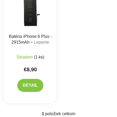
Batéria iPhone 6 Plus -
2915mAh
+ Lepenie
Priemerné hodnotenie produktu je 5,0 z 5 hviez
Skladom
(1 ks)
€8,90
DETAIL
1
položiek celkom
Ovládacie prvky výpisu