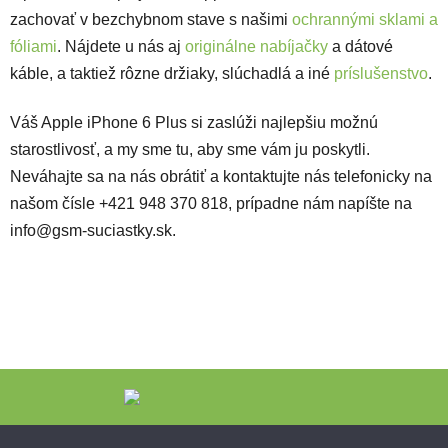
zachovať v bezchybnom stave s našimi
ochrannými sklami a
fóliami
. Nájdete u nás aj
originálne nabíjačky
a dátové
káble, a taktiež rôzne držiaky, slúchadlá a iné
príslušenstvo
.
Váš Apple iPhone 6 Plus si zaslúži najlepšiu možnú
starostlivosť, a my sme tu, aby sme vám ju poskytli.
Neváhajte sa na nás obrátiť a kontaktujte nás telefonicky na
našom čísle +421 948 370 818, prípadne nám napíšte na
info@gsm-suciastky.sk.
Zápätie