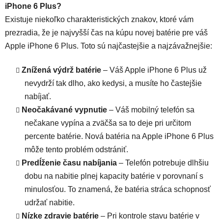
iPhone 6 Plus?
Existuje niekoľko charakteristických znakov, ktoré vám
prezradia, že je najvyšší čas na kúpu novej batérie pre váš
Apple iPhone 6 Plus. Toto sú najčastejšie a najzávažnejšie:
Znížená výdrž batérie
– Váš Apple iPhone 6 Plus už
nevydrží tak dlho, ako kedysi, a musíte ho častejšie
nabíjať.
Neočakávané vypnutie
– Váš mobilný telefón sa
nečakane vypína a zväčša sa to deje pri určitom
percente batérie. Nová batéria na Apple iPhone 6 Plus
môže tento problém odstrániť.
Predĺženie času nabíjania
– Telefón potrebuje dlhšiu
dobu na nabitie plnej kapacity batérie v porovnaní s
minulosťou. To znamená, že batéria stráca schopnosť
udržať nabitie.
Nízke zdravie batérie
– Pri kontrole stavu batérie v