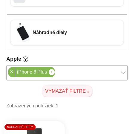
Náhradné diely
Apple
?
×
iPhone 6 Plus
1
VYMAZAŤ FILTRE
Zobrazených položiek:
1
Výpis produktov
NÁHRADNÉ DIELY