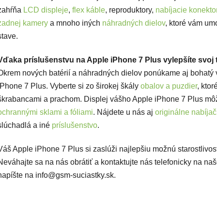
zahŕňa
LCD displeje
,
flex káble
, reproduktory,
nabíjacie konekto
zadnej kamery
a mnoho iných
náhradných dielov
, ktoré vám um
stave.
Vďaka príslušenstvu na Apple iPhone 7 Plus vylepšíte svoj 
Okrem nových batérií a náhradných dielov ponúkame aj bohatý v
iPhone 7 Plus. Vyberte si zo širokej škály
obalov a puzdier
, kto
škrabancami a prachom. Displej vášho Apple iPhone 7 Plus mô
ochrannými sklami a fóliami
. Nájdete u nás aj
originálne nabíja
slúchadlá a iné
príslušenstvo
.
Váš Apple iPhone 7 Plus si zaslúži najlepšiu možnú starostlivos
Neváhajte sa na nás obrátiť a kontaktujte nás telefonicky na n
napíšte na info@gsm-suciastky.sk.