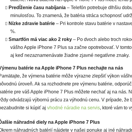
Predĺženie času nabíjania
– Telefón potrebuje dlhšiu dobu 
minulosťou. To znamená, že batéria stráca schopnosť udrža
Nízke zdravie batérie
– Pri kontrole stavu batérie v nastav
%.
Smartfón má viac ako 2 roky
– Po dvoch alebo troch roko
vášho Apple iPhone 7 Plus sa začne opotrebovať. V tomto
aj keď nezaznamenávate žiadne zjavné negatívne znaky.
Výmenu batérie na Apple iPhone 7 Plus nechajte na nás
Pamätajte, že výmena batérie môže výrazne zlepšiť výkon vášho
pôvodnú úroveň. Ak sa rozhodnete pre výmenu batérie, odporúč
batérie pre váš Apple iPhone 7 Plus môžete nechať aj na nás. N
vždy odvádzajú výbornú prácu za výhodnú cenu. V prípade, že by
nezabudnite si kúpiť aj
vhodné náradie na servis
, ktoré vám to 
Ďalšie náhradné diely na Apple iPhone 7 Plus
Okrem náhradných batérií nájdete v našej ponuke aj iné náhrad