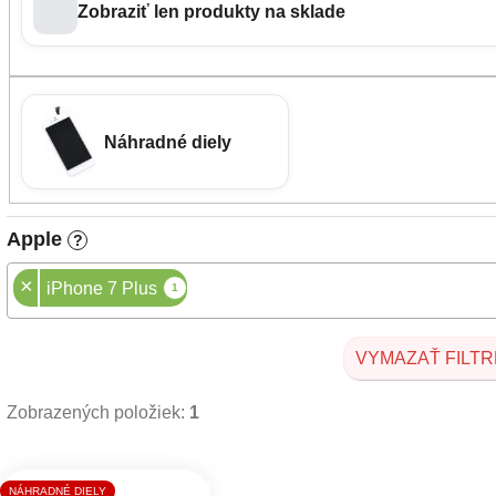
Zobraziť len produkty na sklade
Náhradné diely
Apple
?
×
iPhone 7 Plus
1
VYMAZAŤ FILTR
Zobrazených položiek:
1
Výpis produktov
NÁHRADNÉ DIELY