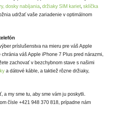
ry, dosky nabíjania
,
držiaky SIM kariet
,
sklíčka
ožnia udržať vaše zariadenie v optimálnom
telefón
ýber príslušenstva na mieru pre váš Apple
ré chránia váš Apple iPhone 7 Plus pred nárazmi,
žete zachovať v bezchybnom stave s našimi
čky
a dátové káble, a taktiež rôzne držiaky,
ť, a my sme tu, aby sme vám ju poskytli.
ašom čísle +421 948 370 818, prípadne nám