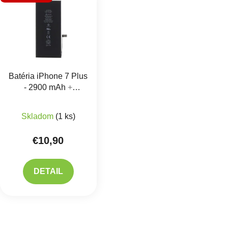
Batéria iPhone 7 Plus
- 2900 mAh
+
Lepenie
Priemerné hodnotenie produktu je 5,0 z 5 hviezdič
Skladom
(1 ks)
€10,90
DETAIL
Ovlád