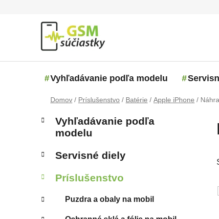
Prejsť na obsah
Vyhľadávanie podľa modelu
Servisn
Domov
/
Príslušenstvo
/
Batérie
/
Apple iPhone
/
Náhra
Bočný panel
Kategórie
Preskočiť kategórie
Vyhľadávanie podľa
modelu
Servisné diely
Príslušenstvo
Puzdra a obaly na mobil