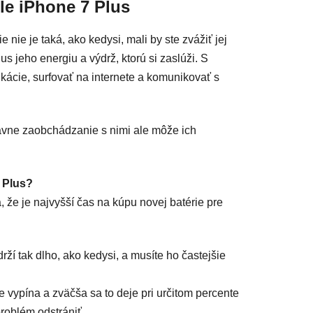
le iPhone 7 Plus
e nie je taká, ako kedysi, mali by ste zvážiť jej
 jeho energiu a výdrž, ktorú si zaslúži. S
kácie, surfovať na internete a komunikovať s
ávne zaobchádzanie s nimi ale môže ich
 Plus?
, že je najvyšší čas na kúpu novej batérie pre
:
ží tak dlho, ako kedysi, a musíte ho častejšie
 vypína a zväčša sa to deje pri určitom percente
roblém odstrániť.