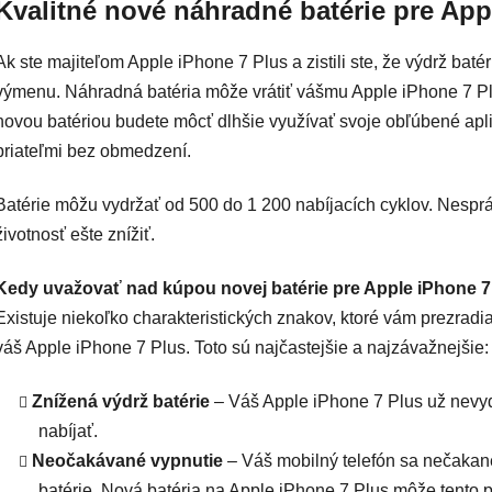
Kvalitné nové náhradné batérie pre App
Ak ste majiteľom Apple iPhone 7 Plus a zistili ste, že výdrž batéri
výmenu. Náhradná batéria môže vrátiť vášmu Apple iPhone 7 Plus
novou batériou budete môcť dlhšie využívať svoje obľúbené apli
priateľmi bez obmedzení.
Batérie môžu vydržať od 500 do 1 200 nabíjacích cyklov. Nespr
životnosť ešte znížiť.
Kedy uvažovať nad kúpou novej batérie pre Apple iPhone 7
Existuje niekoľko charakteristických znakov, ktoré vám prezradia
váš Apple iPhone 7 Plus. Toto sú najčastejšie a najzávažnejšie
Znížená výdrž batérie
– Váš Apple iPhone 7 Plus už nevydr
nabíjať.
Neočakávané vypnutie
– Váš mobilný telefón sa nečakane
batérie. Nová batéria na Apple iPhone 7 Plus môže tento p