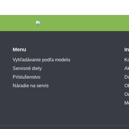
Menu
I
Vyhľadávanie podľa modelu
Ko
Servisné diely
A
Príslušenstvo
Do
Náradie na servis
O
O
M