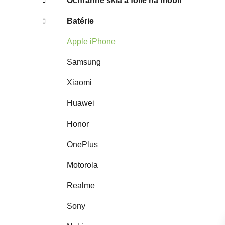
Ochranné sklá a fólie na mobil
Batérie
Apple iPhone
Samsung
Xiaomi
Huawei
Honor
OnePlus
Motorola
Realme
Sony