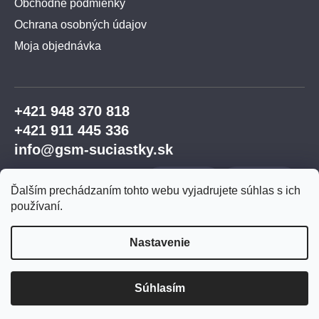
Obchodné podmienky
Ochrana osobných údajov
Moja objednávka
+421 948 370 818
+421 911 445 336
info@gsm-suciastky.sk
Ďalším prechádzaním tohto webu vyjadrujete súhlas s ich
používaní.
Nastavenie
Vytvoril Shoptet Premium
Súhlasím
Copyright 2026
GSM súčiastky
. Všetky práva
vyhradené.
Upraviť nastavenie cookies