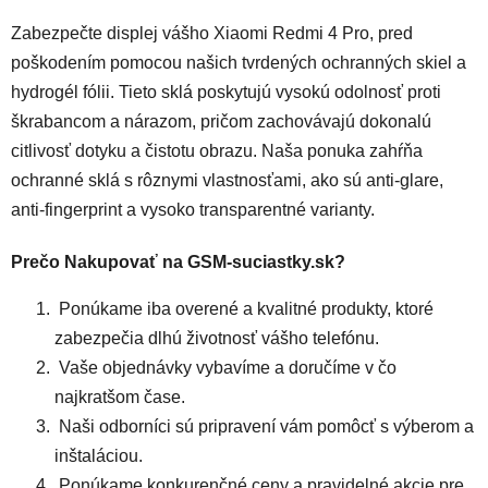
Zabezpečte displej vášho Xiaomi Redmi 4 Pro, pred
poškodením pomocou našich tvrdených ochranných skiel a
hydrogél fólii. Tieto sklá poskytujú vysokú odolnosť proti
škrabancom a nárazom, pričom zachovávajú dokonalú
citlivosť dotyku a čistotu obrazu. Naša ponuka zahŕňa
ochranné sklá s rôznymi vlastnosťami, ako sú anti-glare,
anti-fingerprint a vysoko transparentné varianty.
Prečo Nakupovať na GSM-suciastky.sk?
Ponúkame iba overené a kvalitné produkty, ktoré
zabezpečia dlhú životnosť vášho telefónu.
Vaše objednávky vybavíme a doručíme v čo
najkratšom čase.
Naši odborníci sú pripravení vám pomôcť s výberom a
inštaláciou.
Ponúkame konkurenčné ceny a pravidelné akcie pre