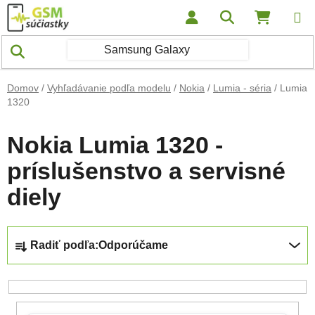
Prejsť na obsah
Hľadať
NÁKUP
Domov
/
Vyhľadávanie podľa modelu
/
Nokia
/
Lumia - séria
/
Lumia
1320
Nokia Lumia 1320 -
príslušenstvo a servisné
diely
Radenie produktov
Radiť podľa:
Odporúčame