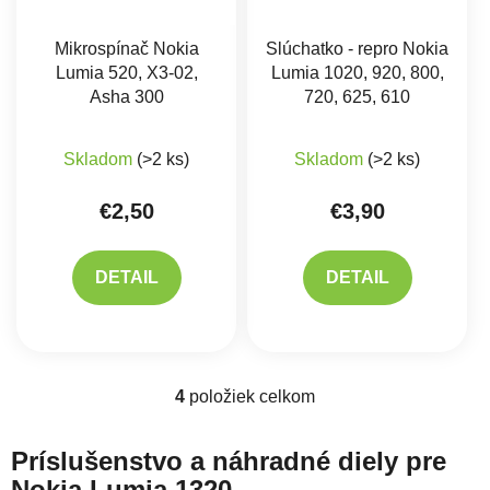
Mikrospínač Nokia
Slúchatko - repro Nokia
Lumia 520, X3-02,
Lumia 1020, 920, 800,
Asha 300
720, 625, 610
Priemerné hodnotenie produktu je 5,0 z 5 hviez
Skladom
(>2 ks)
Skladom
(>2 ks)
€2,50
€3,90
DETAIL
DETAIL
4
položiek celkom
Ovládacie prvky výpisu
Príslušenstvo a náhradné diely pre
Nokia Lumia 1320