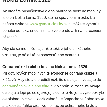
Ak hľadáte príslušenstvo alebo náhradné diely na mobilný
telefón Nokia Lumia 1320, ste na správnom mieste. Na
našom e-shope
www.gsm-suciastky.sk
si môžete vybrať z
bohatej ponuky, pričom si na svoje prídu aj tí najnáročnejší
zákazníci.
Aby ste sa mohli čo najdlhšie tešiť z jeho unikátneho
vzhľadu, je dôležité nepodceniť jeho ochranu.
Ochranné sklo alebo fólia na Nokia Lumia 1320
Pri dotykových mobilných telefónoch je ochrana displeja
kľúčová. Aby ste ale predišli rozbitiu displeja, investujte do
ochranného skla alebo fólie
. Sklo chráni aj zahnuté okraje
displeja a lepí po celej svojej ploche. Sklo je navyše pokryté
oleofóbnou vrstvou, ktorá zabraňuje “zapackanej” obrazovke
a taktiež sa ľahko čistí.
Kombináciou ochranného krytu a