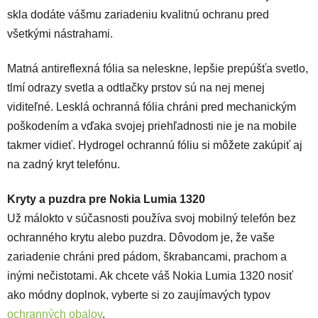
skla dodáte vášmu zariadeniu kvalitnú ochranu pred
všetkými nástrahami.
Matná antireflexná fólia sa neleskne, lepšie prepúšťa svetlo,
tlmí odrazy svetla a odtlačky prstov sú na nej menej
viditeľné. Lesklá ochranná fólia chráni pred mechanickým
poškodením a vďaka svojej priehľadnosti nie je na mobile
takmer vidieť. Hydrogel ochrannú fóliu si môžete zakúpiť aj
na zadný kryt telefónu.
Kryty a puzdra pre Nokia Lumia 1320
Už málokto v súčasnosti používa svoj mobilný telefón bez
ochranného krytu alebo puzdra. Dôvodom je, že vaše
zariadenie chráni pred pádom, škrabancami, prachom a
inými nečistotami. Ak chcete váš Nokia Lumia 1320 nosiť
ako módny doplnok, vyberte si zo zaujímavých typov
ochranných obalov
.