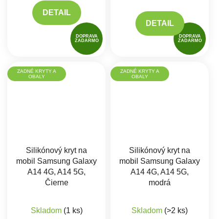
DETAIL
DETAIL
DOPRAVA
DOPRAVA
ZADARMO
ZADARMO
ZADNÉ KRYTY A
ZADNÉ KRYTY A
OBALY
OBALY
Silikónový kryt na
Silikónový kryt na
mobil Samsung Galaxy
mobil Samsung Galaxy
A14 4G, A14 5G,
A14 4G, A14 5G,
Čierne
modrá
Priemerné hodnote
Skladom
(1 ks)
Skladom
(>2 ks)