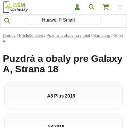
Prejsť na obsah
Hľadať
NÁKUP
Domov
/
Príslušenstvo
/
Puzdra a obaly na mobil
/
Samsung
/
Séria
A
Puzdrá a obaly pre Galaxy
A
, Strana 18
A8 Plus 2018
A8 2018