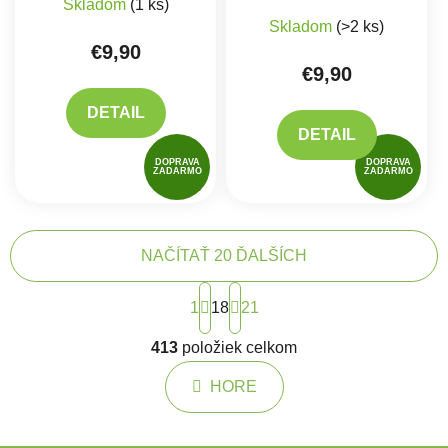
Skladom
(1 ks)
Skladom
(>2 ks)
€9,90
€9,90
DETAIL
DETAIL
DOPRAVA
DOPRAVA
ZADARMO
ZADARMO
NAČÍTAŤ 20 ĎALŠÍCH
Stránkovanie
1
18
21
Ovládacie prvky výpisu
413
položiek celkom
HORE