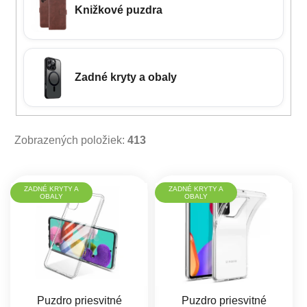
Knižkové puzdra
Zadné kryty a obaly
Zobrazených položiek:
413
Výpis produktov
ZADNÉ KRYTY A
ZADNÉ KRYTY A
OBALY
OBALY
Puzdro priesvitné
Puzdro priesvitné