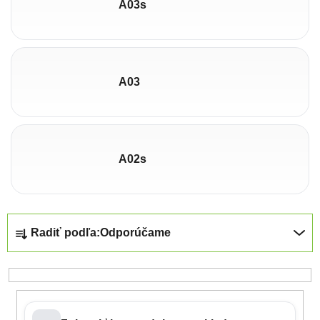
A03s
A03
A02s
Radenie produktov
Radiť podľa:
Odporúčame