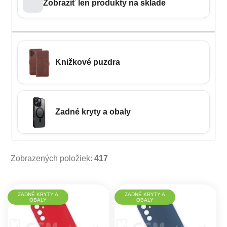
Zobraziť len produkty na sklade
Knižkové puzdra
Zadné kryty a obaly
Zobrazených položiek:
417
Výpis produktov
ZADNÉ KRYTY A
ZADNÉ KRYTY A
OBALY
OBALY