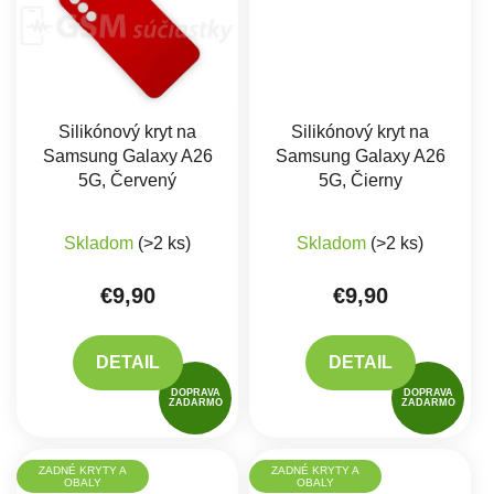
Silikónový kryt na
Silikónový kryt na
Samsung Galaxy A26
Samsung Galaxy A26
5G, Červený
5G, Čierny
Priemerné hodnotenie produktu je 5,0 z 5 hviez
Skladom
(>2 ks)
Skladom
(>2 ks)
€9,90
€9,90
DETAIL
DETAIL
DOPRAVA
DOPRAVA
ZADARMO
ZADARMO
ZADNÉ KRYTY A
ZADNÉ KRYTY A
OBALY
OBALY