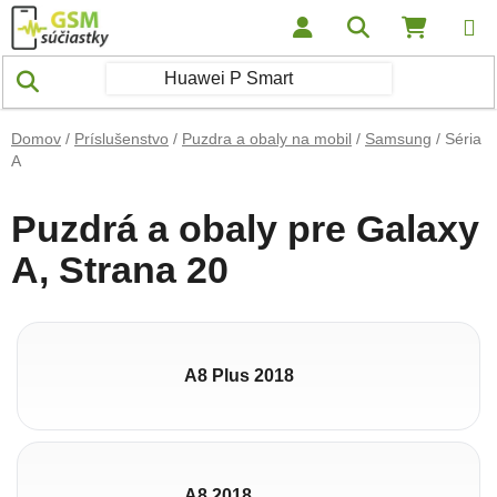
Prejsť na obsah
Hľadať
NÁKUP
Domov
/
Príslušenstvo
/
Puzdra a obaly na mobil
/
Samsung
/
Séria
A
Puzdrá a obaly pre Galaxy
A
, Strana 20
A8 Plus 2018
A8 2018