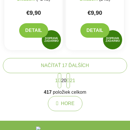
€9,90
€9,90
DETAIL
DETAIL
DOPRAVA
DOPRAVA
ZADARMO
ZADARMO
NAČÍTAŤ 17 ĎALŠÍCH
Stránkovanie
1
20
21
Ovládacie prvky výpisu
417
položiek celkom
HORE