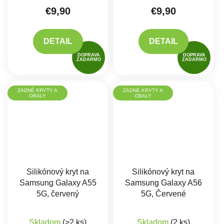
€9,90
€9,90
DETAIL
DETAIL
DOPRAVA
DOPRAVA
ZADARMO
ZADARMO
ZADNÉ KRYTY A
ZADNÉ KRYTY A
OBALY
OBALY
Silikónový kryt na
Silikónový kryt na
Samsung Galaxy A55
Samsung Galaxy A56
5G, červený
5G, Červené
Priemerné hodnotenie produktu je 5,0 z 5 hviez
Skladom
(>2 ks)
Skladom
(2 ks)