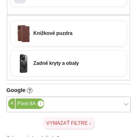
Knižkové puzdra
Zadné kryty a obaly
Google
?
×
Pixel 8A
1
VYMAZAŤ FILTRE