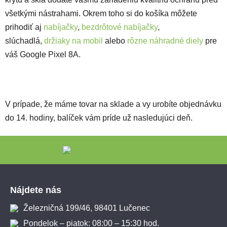
všetkými nástrahami. Okrem toho si do košíka môžete
prihodiť aj
nabíjačky
,
bezdrôtové nabíjačky
,
slúchadlá,
držiaky na mobil
alebo
rôzne náhradné diely
pre
váš Google Pixel 8A.
V prípade, že máme tovar na sklade a vy urobíte objednávku
do 14. hodiny, balíček vám príde už nasledujúci deň.
Zápätie
Nájdete nás
Železničná 199/46, 98401 Lučenec
Pondelok – piatok: 08:00 – 15:30 hod.