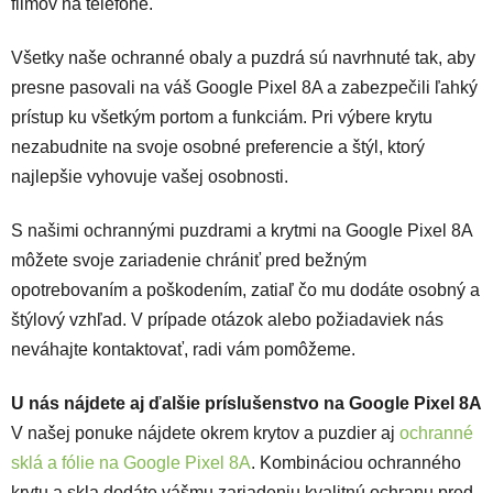
filmov na telefóne.
Všetky naše ochranné obaly a puzdrá sú navrhnuté tak, aby
presne pasovali na váš Google Pixel 8A a zabezpečili ľahký
prístup ku všetkým portom a funkciám. Pri výbere krytu
nezabudnite na svoje osobné preferencie a štýl, ktorý
najlepšie vyhovuje vašej osobnosti.
S našimi ochrannými puzdrami a krytmi na Google Pixel 8A
môžete svoje zariadenie chrániť pred bežným
opotrebovaním a poškodením, zatiaľ čo mu dodáte osobný a
štýlový vzhľad. V prípade otázok alebo požiadaviek nás
neváhajte kontaktovať, radi vám pomôžeme.
U nás nájdete aj ďalšie príslušenstvo na Google Pixel 8A
V našej ponuke nájdete okrem krytov a puzdier aj
ochranné
sklá a fólie na Google Pixel 8A
. Kombináciou ochranného
krytu a skla dodáte vášmu zariadeniu kvalitnú ochranu pred