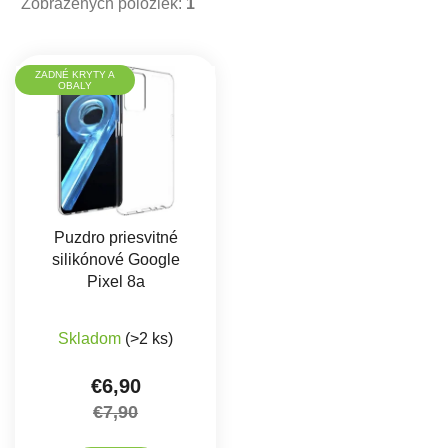
Zobrazených položiek:
1
Výpis produktov
ZADNÉ KRYTY A
OBALY
Puzdro priesvitné
silikónové Google
Pixel 8a
Skladom
(>2 ks)
€6,90
€7,90