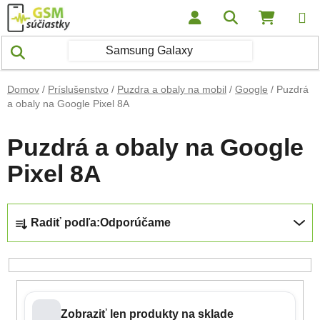
Prejsť na obsah
Hľadať
NÁKUP
Domov
/
Príslušenstvo
/
Puzdra a obaly na mobil
/
Google
/
Puzdrá
a obaly na Google Pixel 8A
Puzdrá a obaly na Google
Pixel 8A
Radenie produktov
Radiť podľa:
Odporúčame
Zobraziť len produkty na sklade