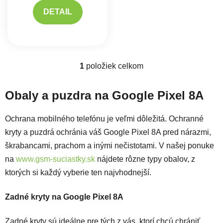
DETAIL
1
položiek celkom
Ovládacie prvky výpisu
Obaly a puzdra na Google Pixel 8A
Ochrana mobilného telefónu je veľmi dôležitá. Ochranné
kryty a puzdrá ochránia váš Google Pixel 8A pred nárazmi,
škrabancami, prachom a inými nečistotami. V našej ponuke
na
www.gsm-suciastky.sk
nájdete rôzne typy obalov, z
ktorých si každý vyberie ten najvhodnejší.
Zadné kryty na Google Pixel 8A
Zadné kryty sú ideálne pre tých z vás, ktorí chcú chrániť