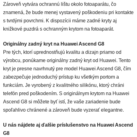
Zároveň vytvára ochrannú lištu okolo fotoaparátu, čo
znamená, že bude menej vystavený poškodeniu pri kontakte
s tvrdými povrchmi. K dispozícii máme zadné kryty aj
knižkové puzdrá s ochranným krytom na fotoaparát.
Originálny zadný kryt na Huawei Ascend G8
Pre tých, ktorí uprednostňujú kvalitu a dizajn priamo od
výrobcu, ponúkame originálny zadný kryt od Huawei. Tento
kryt je presne navrhnutý pre model Huawei Ascend G8, čím
zabezpečuje jednoduchý prístup ku všetkým portom a
funkciám. Je vyrobený z kvalitného silikónu, ktorý chráni
telefón pred poškodením. S originálnym krytom na Huawei
Ascend G8 si môžete byť istí, že vaše zariadenie bude
spoľahlivo chránené a zároveň bude vyzerať elegantne.
U nás nájdete aj ďalšie príslušenstvo na Huawei Ascend
G8