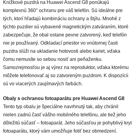
Knižkové puzdrá na Huawei Ascend G8 ponúkajú
komplexnú 360° ochranu pre váš telefón. Sú ideálne pre
tých, ktorí hľadajú kombináciu ochrany a štýlu. Mnohé z
týchto puzdier sú vybavené magnetickým zatváraním, ktoré
zabezpečuje, že obal ostane pevne zatvorený, keď telefón
nie je používaný. Odkladací priestor vo vnútornej časti
puzdra slúži na ukladanie hotovosti alebo kariet, vďaka
čomu nemusíte so sebou nosiť ani peňaženku.
Samozrejmosťou je aj výrez na reproduktor, vďaka ktorému
môžete telefonovať aj so zatvoreným puzdrom. K dispozícii
sú vo viacerých zaujímavých farbách.
Obaly s ochranou fotoaparátu pre Huawei Ascend G8
Tento typ obalu je špeciálne navrhnutý tak, aby chránil
nielen zadnú časť vášho mobilného telefónu, ale tiež jeho
dôležitú súčasť – fotoaparát. Jeho súčasťou je pohyblivý kryt
fotoaparátu, ktorý vám umožňuje fotiť bez obmedzení.