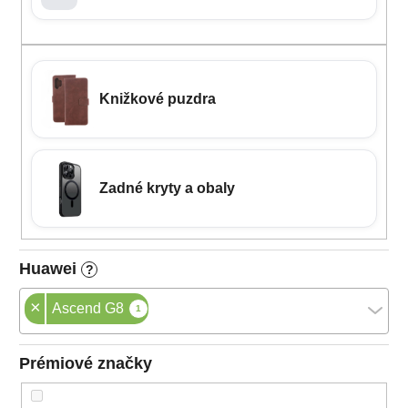
Knižkové puzdra
Zadné kryty a obaly
Huawei
?
×
Ascend G8
1
Prémiové značky