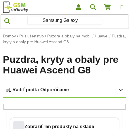
Prejsť na obsah
Hľadať
NÁKUP
Domov
/
Príslušenstvo
/
Puzdra a obaly na mobil
/
Huawei
/
Puzdra,
kryty a obaly pre Huawei Ascend G8
Puzdra, kryty a obaly pre
Huawei Ascend G8
Radenie produktov
Radiť podľa:
Odporúčame
Zobraziť len produkty na sklade