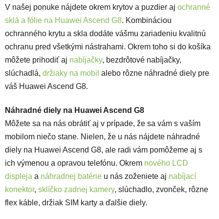
V našej ponuke nájdete okrem krytov a puzdier aj
ochranné
sklá a fólie na Huawei Ascend G8
. Kombináciou
ochranného krytu a skla dodáte vášmu zariadeniu kvalitnú
ochranu pred všetkými nástrahami. Okrem toho si do košíka
môžete prihodiť aj
nabíjačky
, bezdrôtové nabíjačky,
slúchadlá,
držiaky na mobil
alebo rôzne náhradné diely pre
váš Huawei Ascend G8.
Náhradné diely na Huawei Ascend G8
Môžete sa na nás obrátiť aj v prípade, že sa vám s vaším
mobilom niečo stane. Nielen, že u nás nájdete náhradné
diely na Huawei Ascend G8, ale radi vám pomôžeme aj s
ich výmenou a opravou telefónu. Okrem
nového LCD
displeja
a
náhradnej batérie
u nás zoženiete aj
nabíjací
konektor
,
sklíčko zadnej kamery
, slúchadlo, zvonček, rôzne
flex káble, držiak SIM karty a ďalšie diely.