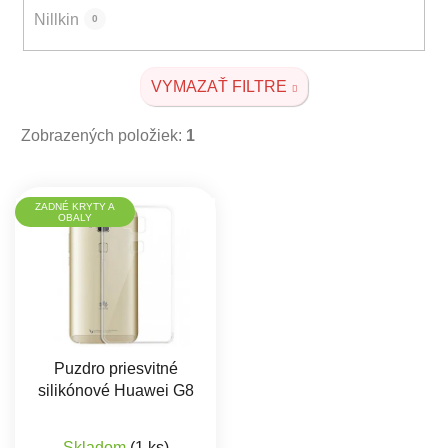
Nillkin
0
VYMAZAŤ FILTRE
Zobrazených položiek:
1
Výpis produktov
ZADNÉ KRYTY A
OBALY
Puzdro priesvitné
silikónové Huawei G8
Skladom
(1 ks)