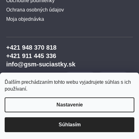
Obchodné podmienky
Ochrana osobných údajov
Moja objednávka
+421 948 370 818
+421 911 445 336
info@gsm-suciastky.sk
Ďalším prechádzaním tohto webu vyjadrujete súhlas s ich
používaní.
Nastavenie
Vytvoril Shoptet Premium
Súhlasím
Copyright 2026
GSM súčiastky
. Všetky práva
vyhradené.
Upraviť nastavenie cookies