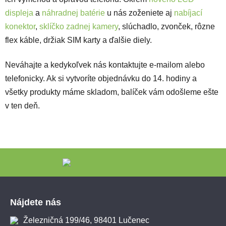
displeja
a
náhradnej batérie
u nás zoženiete aj
nabíjací
konektor
,
sklíčko zadnej kamery
, slúchadlo, zvonček, rôzne
flex káble, držiak SIM karty a ďalšie diely.
Neváhajte a kedykoľvek nás kontaktujte e-mailom alebo
telefonicky. Ak si vytvoríte objednávku do 14. hodiny a
všetky produkty máme skladom, balíček vám odošleme ešte
v ten deň.
Zápätie
Nájdete nás
Železničná 199/46, 98401 Lučenec