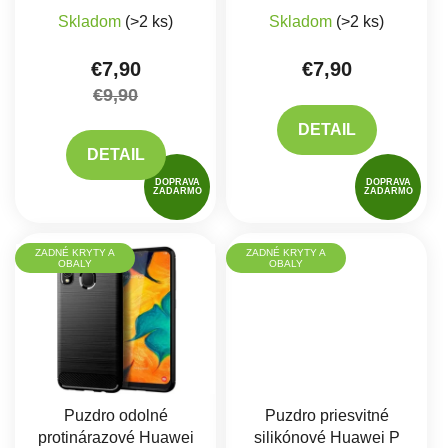
Priemerné hodnotenie produktu je 5,0 z 5 hviez
Skladom
(>2 ks)
Skladom
(>2 ks)
€7,90
€7,90
€9,90
DETAIL
DETAIL
DOPRAVA
DOPRAVA
ZADARMO
ZADARMO
ZADNÉ KRYTY A
ZADNÉ KRYTY A
OBALY
OBALY
Puzdro odolné
Puzdro priesvitné
protinárazové Huawei
silikónové Huawei P