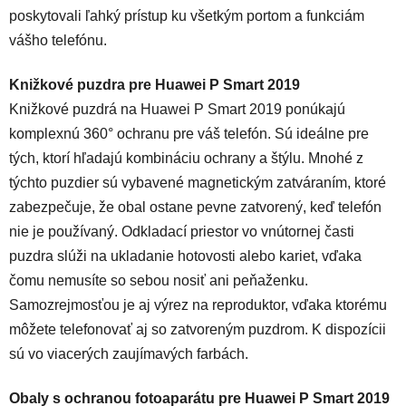
poskytovali ľahký prístup ku všetkým portom a funkciám
vášho telefónu.
Knižkové puzdra pre Huawei P Smart 2019
Knižkové puzdrá na Huawei P Smart 2019 ponúkajú
komplexnú 360° ochranu pre váš telefón. Sú ideálne pre
tých, ktorí hľadajú kombináciu ochrany a štýlu. Mnohé z
týchto puzdier sú vybavené magnetickým zatváraním, ktoré
zabezpečuje, že obal ostane pevne zatvorený, keď telefón
nie je používaný. Odkladací priestor vo vnútornej časti
puzdra slúži na ukladanie hotovosti alebo kariet, vďaka
čomu nemusíte so sebou nosiť ani peňaženku.
Samozrejmosťou je aj výrez na reproduktor, vďaka ktorému
môžete telefonovať aj so zatvoreným puzdrom. K dispozícii
sú vo viacerých zaujímavých farbách.
Obaly s ochranou fotoaparátu pre Huawei P Smart 2019