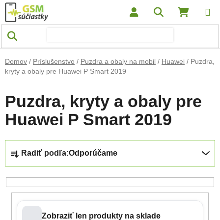
Prejsť na obsah
Hľadať
NÁKUP
Domov
/
Príslušenstvo
/
Puzdra a obaly na mobil
/
Huawei
/
Puzdra,
kryty a obaly pre Huawei P Smart 2019
Puzdra, kryty a obaly pre
Huawei P Smart 2019
Radenie produktov
Radiť podľa:
Odporúčame
Zobraziť len produkty na sklade