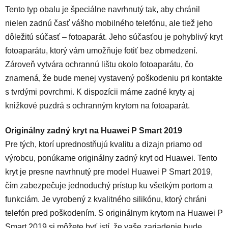
Tento typ obalu je špeciálne navrhnutý tak, aby chránil
nielen zadnú časť vášho mobilného telefónu, ale tiež jeho
dôležitú súčasť – fotoaparát. Jeho súčasťou je pohyblivý kryt
fotoaparátu, ktorý vám umožňuje fotiť bez obmedzení.
Zároveň vytvára ochrannú lištu okolo fotoaparátu, čo
znamená, že bude menej vystavený poškodeniu pri kontakte
s tvrdými povrchmi. K dispozícii máme zadné kryty aj
knižkové puzdrá s ochranným krytom na fotoaparát.
Originálny zadný kryt na Huawei P Smart 2019
Pre tých, ktorí uprednostňujú kvalitu a dizajn priamo od
výrobcu, ponúkame originálny zadný kryt od Huawei. Tento
kryt je presne navrhnutý pre model Huawei P Smart 2019,
čím zabezpečuje jednoduchý prístup ku všetkým portom a
funkciám. Je vyrobený z kvalitného silikónu, ktorý chráni
telefón pred poškodením. S originálnym krytom na Huawei P
Smart 2019 si môžete byť istí, že vaše zariadenie bude