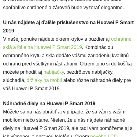
spoľahlivo chránené a zároveň bude vyzerať elegantne.
U nás nájdete aj ďalšie príslušenstvo na Huawei P Smart
2019
V našej ponuke nájdete okrem krytov a puzdier aj
ochranné
sklá a fólie na Huawei P Smart 2019
. Kombináciou
ochranného krytu a skla dodáte vášmu zariadeniu kvalitnú
ochranu pred všetkými nástrahami. Okrem toho si do košíka
môžete prihodiť aj
nabíjačky
, bezdrôtové nabíjačky,
slúchadlá,
držiaky na mobil
alebo rôzne náhradné diely pre
váš Huawei P Smart 2019.
Náhradné diely na Huawei P Smart 2019
Môžete sa na nás obrátiť aj v prípade, že sa vám s vaším
mobilom niečo stane. Nielen, že u nás nájdete náhradné
diely na Huawei P Smart 2019, ale radi vám pomôžeme aj s
ich výmenou a opravou telefónu. Okrem
nového LCD