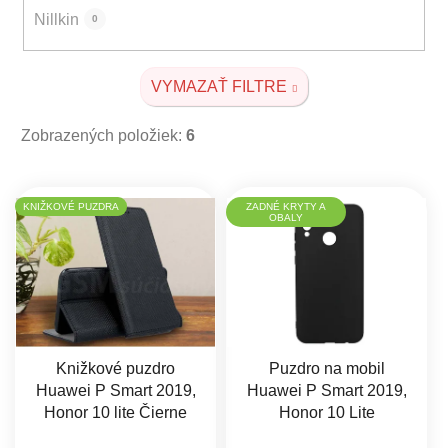
Nillkin
0
VYMAZAŤ FILTRE
Zobrazených položiek:
6
Výpis produktov
KNIŽKOVÉ PUZDRA
ZADNÉ KRYTY A
OBALY
Knižkové puzdro
Puzdro na mobil
Huawei P Smart 2019,
Huawei P Smart 2019,
Honor 10 lite Čierne
Honor 10 Lite