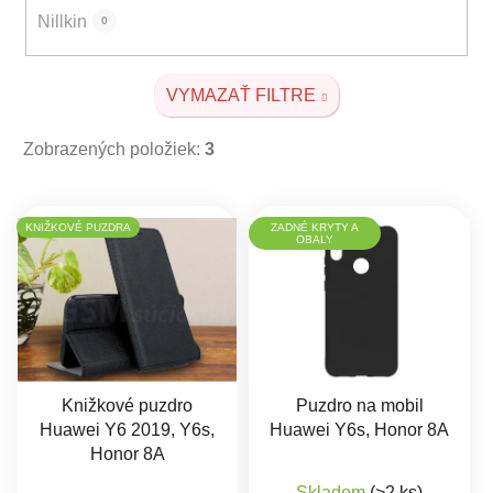
Nillkin
0
VYMAZAŤ FILTRE
Zobrazených položiek:
3
Výpis produktov
KNIŽKOVÉ PUZDRA
ZADNÉ KRYTY A
OBALY
Knižkové puzdro
Puzdro na mobil
Huawei Y6 2019, Y6s,
Huawei Y6s, Honor 8A
Honor 8A
Skladom
(>2 ks)