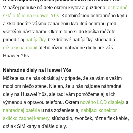
V našej ponuke nájdete okrem krytov a puzdier aj
ochranné
sklá a fólie na Huawei Y6s
. Kombináciou ochranného krytu
a skla dodáte vášmu zariadeniu kvalitnú ochranu pred
všetkými nástrahami. Okrem toho si do košíka môžete
prihodiť aj
nabíjačky
, bezdrôtové nabíjačky, slúchadlá,
držiaky na mobil
alebo rôzne náhradné diely pre váš
Huawei Y6s.
Náhradné diely na Huawei Y6s
Môžete sa na nás obrátiť aj v prípade, že sa vám s vaším
mobilom niečo stane. Nielen, že u nás nájdete náhradné
diely na Huawei Y6s, ale radi vám pomôžeme aj s ich
výmenou a opravou telefónu. Okrem
nového LCD displeja
a
náhradnej batérie
u nás zoženiete aj
nabíjací konektor
,
sklíčko zadnej kamery
, slúchadlo, zvonček, rôzne flex káble,
držiak SIM karty a ďalšie diely.