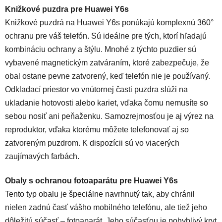
Knižkové puzdra pre Huawei Y6s
Knižkové puzdrá na Huawei Y6s ponúkajú komplexnú 360°
ochranu pre váš telefón. Sú ideálne pre tých, ktorí hľadajú
kombináciu ochrany a štýlu. Mnohé z týchto puzdier sú
vybavené magnetickým zatváraním, ktoré zabezpečuje, že
obal ostane pevne zatvorený, keď telefón nie je používaný.
Odkladací priestor vo vnútornej časti puzdra slúži na
ukladanie hotovosti alebo kariet, vďaka čomu nemusíte so
sebou nosiť ani peňaženku. Samozrejmosťou je aj výrez na
reproduktor, vďaka ktorému môžete telefonovať aj so
zatvoreným puzdrom. K dispozícii sú vo viacerých
zaujímavých farbách.
Obaly s ochranou fotoaparátu pre Huawei Y6s
Tento typ obalu je špeciálne navrhnutý tak, aby chránil
nielen zadnú časť vášho mobilného telefónu, ale tiež jeho
dôležitú súčasť – fotoaparát. Jeho súčasťou je pohyblivý kryt