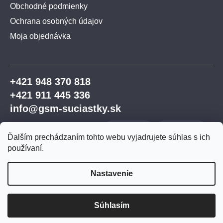
Obchodné podmienky
Ochrana osobných údajov
Moja objednávka
+421 948 370 818
+421 911 445 336
info@gsm-suciastky.sk
Ďalším prechádzaním tohto webu vyjadrujete súhlas s ich
používaní.
Nastavenie
Vytvoril Shoptet Premium
Súhlasím
Copyright 2026
GSM súčiastky
. Všetky práva
vyhradené.
Upraviť nastavenie cookies