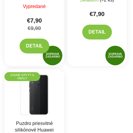
Priemerné hodnotenie produktu je 4,7 z 5 hviez
Vypredané
€7,90
€7,90
€9,90
DETAIL
DETAIL
DOPRAVA
DOPRAVA
ZADARMO
ZADARMO
ZADNÉ KRYTY A
OBALY
Puzdro priesvitné
silikónové Huawei