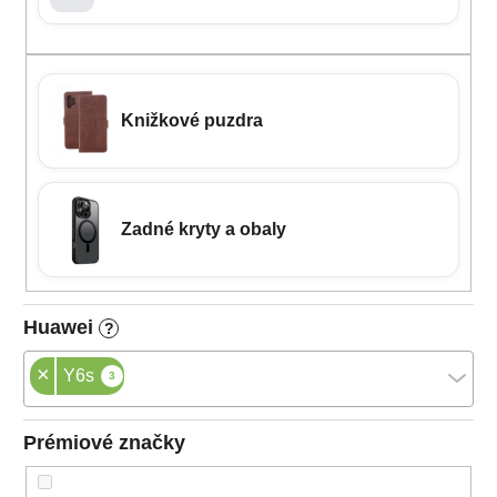
Knižkové puzdra
Zadné kryty a obaly
Huawei
?
×
Y6s
3
Prémiové značky