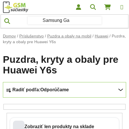
Prejsť na obsah
Hľadať
NÁKUP
Domov
/
Príslušenstvo
/
Puzdra a obaly na mobil
/
Huawei
/
Puzdra,
kryty a obaly pre Huawei Y6s
Puzdra, kryty a obaly pre
Huawei Y6s
Radenie produktov
Radiť podľa:
Odporúčame
Zobraziť len produkty na sklade