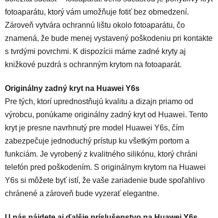
fotoaparátu, ktorý vám umožňuje fotiť bez obmedzení.
Zároveň vytvára ochrannú lištu okolo fotoaparátu, čo
znamená, že bude menej vystavený poškodeniu pri kontakte
s tvrdými povrchmi. K dispozícii máme zadné kryty aj
knižkové puzdrá s ochranným krytom na fotoaparát.
Originálny zadný kryt na Huawei Y6s
Pre tých, ktorí uprednostňujú kvalitu a dizajn priamo od
výrobcu, ponúkame originálny zadný kryt od Huawei. Tento
kryt je presne navrhnutý pre model Huawei Y6s, čím
zabezpečuje jednoduchý prístup ku všetkým portom a
funkciám. Je vyrobený z kvalitného silikónu, ktorý chráni
telefón pred poškodením. S originálnym krytom na Huawei
Y6s si môžete byť istí, že vaše zariadenie bude spoľahlivo
chránené a zároveň bude vyzerať elegantne.
U nás nájdete aj ďalšie príslušenstvo na Huawei Y6s