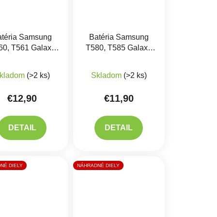
atéria Samsung
Batéria Samsung
60, T561 Galaxy
T580, T585 Galaxy
ab E 9.6 - EB-
TAB A 10,1" 2016 -
iek.
Priemerné hodnotenie produktu je 5,0 z 5 hviezdičiek.
BT561ABE
EB-BT585ABE
kladom
(>2 ks)
Skladom
(>2 ks)
€12,90
€11,90
DETAIL
DETAIL
NÉ DIELY
NÁHRADNÉ DIELY