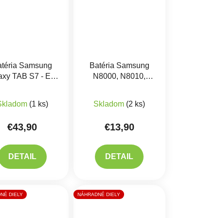
atéria Samsung
Batéria Samsung
axy TAB S7 - EB-
N8000, N8010,
875ABY Originál
N8020, P7500 TAB
10,1 - SP3676B1A
Skladom
(1 ks)
Skladom
(2 ks)
€43,90
€13,90
DETAIL
DETAIL
NÉ DIELY
NÁHRADNÉ DIELY