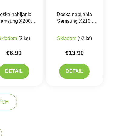
oska nabíjania
Doska nabíjania
amsung X200
Samsung X210,
alaxy TAB A8 -
X216 Galaxy TAB
iek.
produktu je 5,0 z 5 hviezdičiek.
bíjací konektor
A9+ - nabíjací
Skladom
(2 ks)
Skladom
(>2 ks)
konektor - Originál
€6,90
€13,90
DETAIL
DETAIL
ŠÍCH
kovanie
acie prvky výpisu