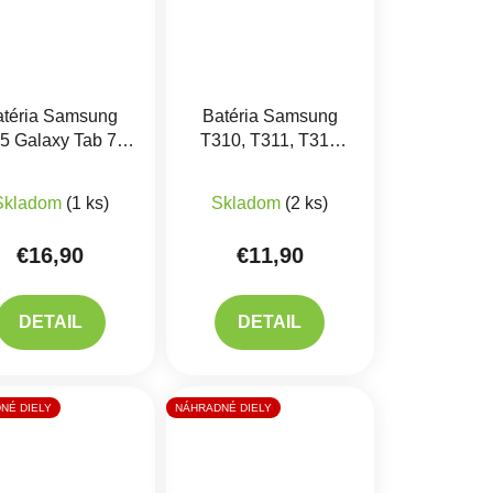
atéria Samsung
Batéria Samsung
5 Galaxy Tab 7.0
T310, T311, T315
A 2016 - EB-
Galaxy TAB 3 8" -
Priemerné hodnotenie produkt
BT280ABE
T4450E
Skladom
(1 ks)
Skladom
(2 ks)
€16,90
€11,90
DETAIL
DETAIL
NÉ DIELY
NÁHRADNÉ DIELY