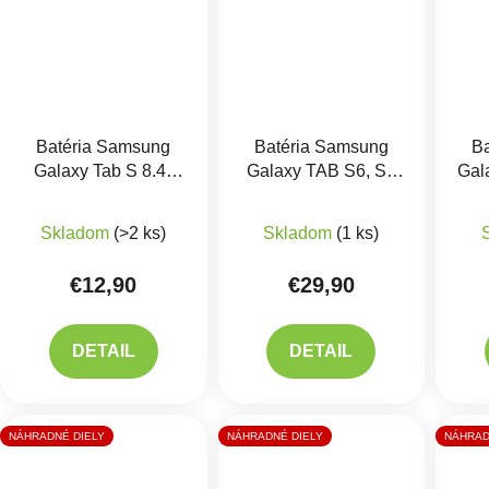
Batéria Samsung
Batéria Samsung
B
Galaxy Tab S 8.4"
Galaxy TAB S6, S6
Gal
T700 - EB-
Lite - EB-BT725ABU
BT
BT705FBE
Originál
Skladom
(>2 ks)
Skladom
(1 ks)
€12,90
€29,90
DETAIL
DETAIL
NÁHRADNÉ DIELY
NÁHRADNÉ DIELY
NÁHRAD