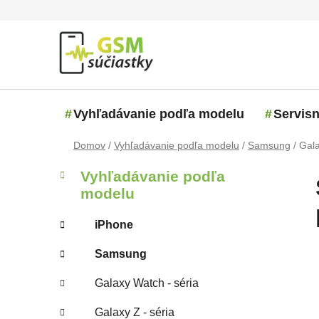
Prejsť na obsah
Vyhľadávanie podľa modelu
Servisn
Domov
/
Vyhľadávanie podľa modelu
/
Samsung
/
Gal
Bočný panel
Kategórie
Preskočiť kategórie
Vyhľadávanie podľa
modelu
iPhone
Samsung
Galaxy Watch - séria
Galaxy Z - séria