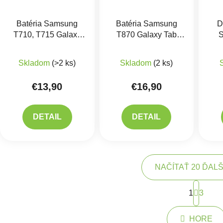
Batéria Samsung
Batéria Samsung
D
T710, T715 Galaxy
T870 Galaxy Tab
S
TAB S2 8" - EB-
S8/S7 - EB-
G
Priemerné hodnotenie produktu je 5,0 z 5 hviezdič
Priemerné hodnotenie 
BT710ABE
BT875ABY
na
Skladom
(>2 ks)
Skladom
(2 ks)
€13,90
€16,90
DETAIL
DETAIL
NAČÍTAŤ 20 ĎAL
Strán
1
3
Ovlád
HORE