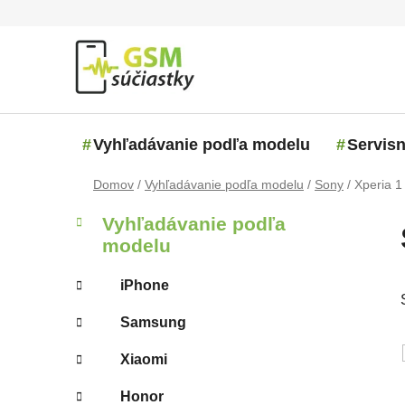
Prejsť na obsah
Vyhľadávanie podľa modelu
Servisn
Domov
/
Vyhľadávanie podľa modelu
/
Sony
/
Xperia 1
Bočný panel
Kategórie
Preskočiť kategórie
Vyhľadávanie podľa
modelu
iPhone
Samsung
Xiaomi
Honor