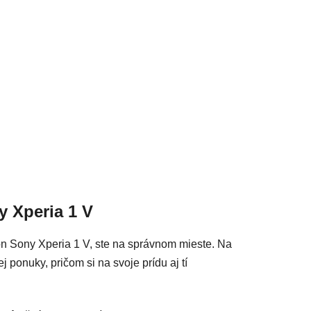
acie prvky výpisu
y Xperia 1 V
ón Sony Xperia 1 V, ste na správnom mieste. Na
 ponuky, pričom si na svoje prídu aj tí