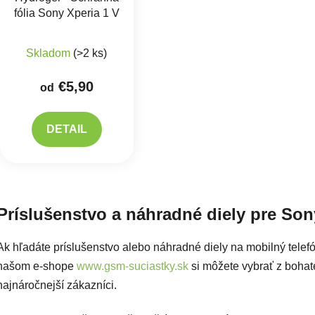
fólia Sony Xperia 1 V
Skladom
(>2 ks)
€5,90
od
DETAIL
Ovlád
Príslušenstvo a náhradné diely pre Son
Ak hľadáte príslušenstvo alebo náhradné diely na mobilný telef
našom e-shope
www.gsm-suciastky.sk
si môžete vybrať z bohatej
najnáročnejší zákazníci.