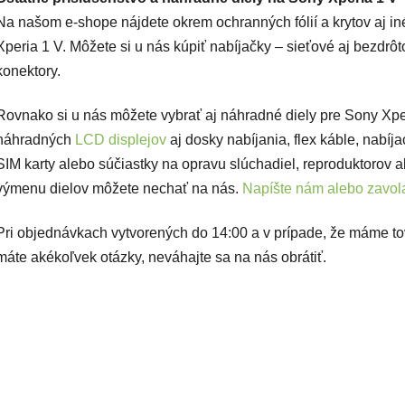
Na našom e-shope nájdete okrem ochranných fólií a krytov aj in
Xperia 1 V. Môžete si u nás kúpiť nabíjačky – sieťové aj bezdrôt
konektory.
Rovnako si u nás môžete vybrať aj náhradné diely pre Sony Xpe
náhradných
LCD displejov
aj dosky nabíjania, flex káble, nabíj
SIM karty alebo súčiastky na opravu slúchadiel, reproduktorov a
výmenu dielov môžete nechať na nás.
Napíšte nám alebo zavola
Pri objednávkach vytvorených do 14:00 a v prípade, že máme t
máte akékoľvek otázky, neváhajte sa na nás obrátiť.