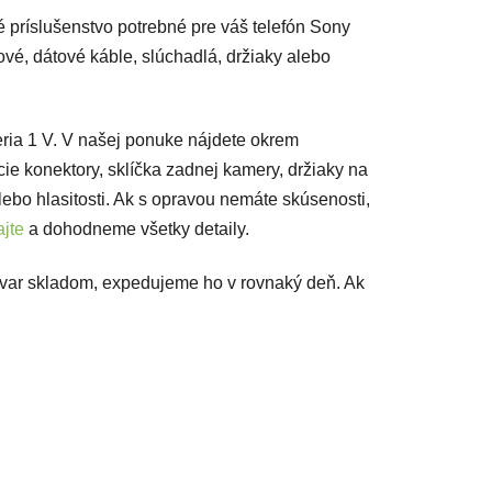
é príslušenstvo potrebné pre váš telefón Sony
ové, dátové káble, slúchadlá, držiaky alebo
ria 1 V. V našej ponuke nájdete okrem
acie konektory, sklíčka zadnej kamery, držiaky na
lebo hlasitosti. Ak s opravou nemáte skúsenosti,
jte
a dohodneme všetky detaily.
ovar skladom, expedujeme ho v rovnaký deň. Ak