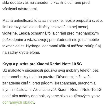
skla dodáte vášmu zariadeniu kvalitnú ochranu pred
všetkými nástrahami.
Matná antireflexná fólia sa neleskne, lepšie prepúšťa svetlo,
tlmí odrazy svetla a odtlačky prstov sú na nej menej
viditeľné. Lesklá ochranná fólia chráni pred mechanickým
poškodením a vďaka svojej priehľadnosti nie je na mobile
takmer vidieť. Hydrogel ochrannú fóliu si môžete zakúpiť aj
na zadný kryt telefónu.
Kryty a puzdra pre Xiaomi Redmi Note 10 5G
Už málokto v súčasnosti používa svoj mobilný telefón bez
ochranného krytu alebo puzdra. Dôvodom je, že vaše
zariadenie chráni pred pádom, škrabancami, prachom a
inými nečistotami. Ak chcete váš Xiaomi Redmi Note 10 5G
nosiť ako módny doplnok, vyberte si zo zaujímavých typov
ochranných obalov
.