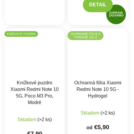
DETAIL
DOPRAVA
ZADARMO
KNIŽKOVÉ PUZDRA
OCHRANNÉ FÓLIE A
TVRDENÉ SKLÁ
Knižkové puzdro
Ochranná fólia Xiaomi
Xiaomi Redmi Note 10
Redmi Note 10 5G -
5G, Poco M3 Pro,
Hydrogel
Modré
Skladom
(>2 ks)
Skladom
(>2 ks)
€5,90
od
€7,90