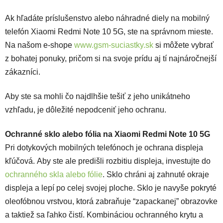
Ak hľadáte príslušenstvo alebo náhradné diely na mobilný
telefón Xiaomi Redmi Note 10 5G, ste na správnom mieste.
Na našom e-shope
www.gsm-suciastky.sk
si môžete vybrať
z bohatej ponuky, pričom si na svoje prídu aj tí najnáročnejší
zákazníci.
Aby ste sa mohli čo najdlhšie tešiť z jeho unikátneho
vzhľadu, je dôležité nepodceniť jeho ochranu.
Ochranné sklo alebo fólia na Xiaomi Redmi Note 10 5G
Pri dotykových mobilných telefónoch je ochrana displeja
kľúčová. Aby ste ale predišli rozbitiu displeja, investujte do
ochranného skla alebo fólie
. Sklo chráni aj zahnuté okraje
displeja a lepí po celej svojej ploche. Sklo je navyše pokryté
oleofóbnou vrstvou, ktorá zabraňuje “zapackanej” obrazovke
a taktiež sa ľahko čistí.
Kombináciou ochranného krytu a