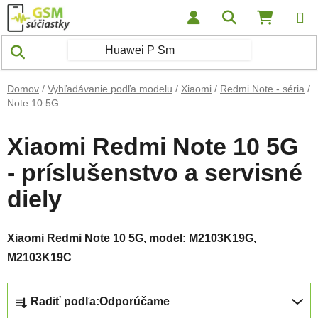
Prejsť na obsah
Hľadať
NÁKUP
Domov
/
Vyhľadávanie podľa modelu
/
Xiaomi
/
Redmi Note - séria
/
Note 10 5G
Xiaomi Redmi Note 10 5G
- príslušenstvo a servisné
diely
Xiaomi Redmi Note 10 5G, model: M2103K19G,
M2103K19C
Radenie produktov
Radiť podľa:
Odporúčame