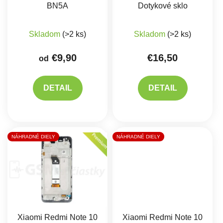
BN5A
Dotykové sklo
Priemerné hodnotenie produktu je 5,0 z 5 hviez
Priemerné hodnote
Skladom
(>2 ks)
Skladom
(>2 ks)
€9,90
€16,50
od
DETAIL
DETAIL
NÁHRADNÉ DIELY
NÁHRADNÉ DIELY
Xiaomi Redmi Note 10
Xiaomi Redmi Note 10