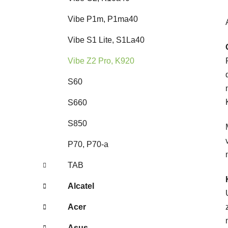
Vibe P1m, P1ma40
Vibe S1 Lite, S1La40
Vibe Z2 Pro, K920
S60
S660
S850
P70, P70-a
TAB
Alcatel
Acer
Asus