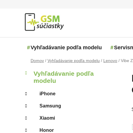
Prejsť na obsah
Vyhľadávanie podľa modelu
Servisn
Domov
/
Vyhľadávanie podľa modelu
/
Lenovo
/
Vibe Z
Bočný panel
Kategórie
Preskočiť kategórie
Vyhľadávanie podľa
modelu
iPhone
Samsung
Xiaomi
Honor