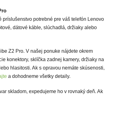
Pro
é príslušenstvo potrebné pre váš telefón Lenovo
ôtové, dátové káble, slúchadlá, držiaky alebo
Vibe Z2 Pro. V našej ponuke nájdete okrem
acie konektory, sklíčka zadnej kamery, držiaky na
lebo hlasitosti. Ak s opravou nemáte skúsenosti,
jte
a dohodneme všetky detaily.
ovar skladom, expedujeme ho v rovnaký deň. Ak