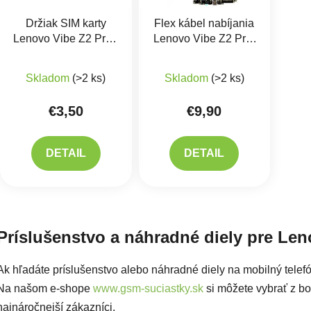
Držiak SIM karty
Flex kábel nabíjania
Lenovo Vibe Z2 Pro -
Lenovo Vibe Z2 Pro,
K920
K920 - nabíjací
konektor, mikrofón
Skladom
(>2 ks)
Skladom
(>2 ks)
€3,50
€9,90
DETAIL
DETAIL
Ovlád
Príslušenstvo a náhradné diely pre Len
Ak hľadáte príslušenstvo alebo náhradné diely na mobilný telef
Na našom e-shope
www.gsm-suciastky.sk
si môžete vybrať z boh
najnáročnejší zákazníci.