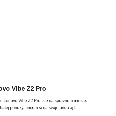
acie prvky výpisu
ovo Vibe Z2 Pro
ón Lenovo Vibe Z2 Pro, ste na správnom mieste.
atej ponuky, pričom si na svoje prídu aj tí