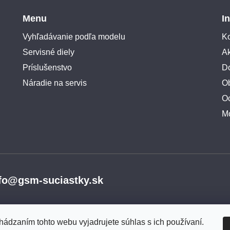
Menu
I
Vyhľadávanie podľa modelu
Ko
Servisné diely
A
Príslušenstvo
Do
Náradie na servis
O
O
M
fo@gsm-suciastky.sk
hádzaním tohto webu vyjadrujete súhlas s ich používaní.