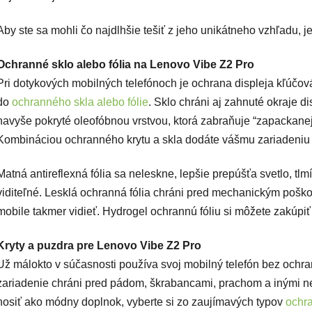
Aby ste sa mohli čo najdlhšie tešiť z jeho unikátneho vzhľadu, 
Ochranné sklo alebo fólia na Lenovo Vibe Z2 Pro
Pri dotykových mobilných telefónoch je ochrana displeja kľúčová. 
do
ochranného skla alebo fólie
. Sklo chráni aj zahnuté okraje di
navyše pokryté oleofóbnou vrstvou, ktorá zabraňuje “zapackanej”
Kombináciou ochranného krytu a skla dodáte vášmu zariadeniu 
Matná antireflexná fólia sa neleskne, lepšie prepúšťa svetlo, tlm
viditeľné. Lesklá ochranná fólia chráni pred mechanickým poško
mobile takmer vidieť. Hydrogel ochrannú fóliu si môžete zakúpiť 
Kryty a puzdra pre Lenovo Vibe Z2 Pro
Už málokto v súčasnosti používa svoj mobilný telefón bez ochr
zariadenie chráni pred pádom, škrabancami, prachom a inými n
nosiť ako módny doplnok, vyberte si zo zaujímavých typov
ochr