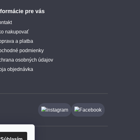
nformácie pre vás
ntakt
ko nakupovať
prava a platba
bchodné podmienky
chrana osobných údajov
oja objednávka
Súhlasím