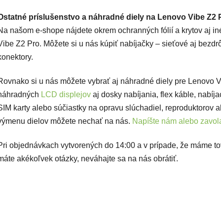
Ostatné príslušenstvo a náhradné diely na Lenovo Vibe Z2 
Na našom e-shope nájdete okrem ochranných fólií a krytov aj in
Vibe Z2 Pro. Môžete si u nás kúpiť nabíjačky – sieťové aj bezdr
konektory.
Rovnako si u nás môžete vybrať aj náhradné diely pre Lenovo 
náhradných
LCD displejov
aj dosky nabíjania, flex káble, nabíj
SIM karty alebo súčiastky na opravu slúchadiel, reproduktorov a
výmenu dielov môžete nechať na nás.
Napíšte nám alebo zavola
Pri objednávkach vytvorených do 14:00 a v prípade, že máme t
máte akékoľvek otázky, neváhajte sa na nás obrátiť.