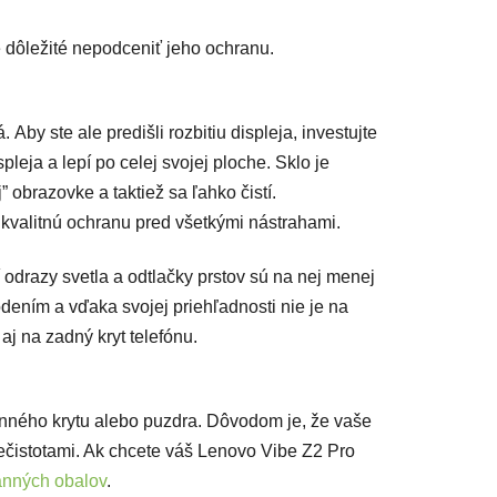
je dôležité nepodceniť jeho ochranu.
Aby ste ale predišli rozbitiu displeja, investujte
spleja a lepí po celej svojej ploche. Sklo je
 obrazovke a taktiež sa ľahko čistí.
kvalitnú ochranu pred všetkými nástrahami.
í odrazy svetla a odtlačky prstov sú na nej menej
dením a vďaka svojej priehľadnosti nie je na
aj na zadný kryt telefónu.
anného krytu alebo puzdra. Dôvodom je, že vaše
ečistotami. Ak chcete váš Lenovo Vibe Z2 Pro
anných obalov
.