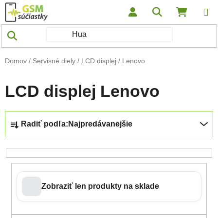
Prejsť na obsah
Hľadať
NÁKUP
Domov
/
Servisné diely
/
LCD displej
/
Lenovo
LCD displej Lenovo
Radenie produktov
Radiť podľa:
Najpredávanejšie
Zobraziť len produkty na sklade