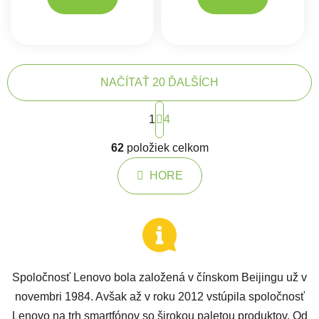
NAČÍTAŤ 20 ĎALŠÍCH
Stránkovanie
1
4
Ovládacie prvky výpisu
62
položiek celkom
HORE
Spoločnosť Lenovo bola založená v čínskom Beijingu už v
novembri 1984. Avšak až v roku 2012 vstúpila spoločnosť
Lenovo na trh smartfónov so širokou paletou produktov. Od