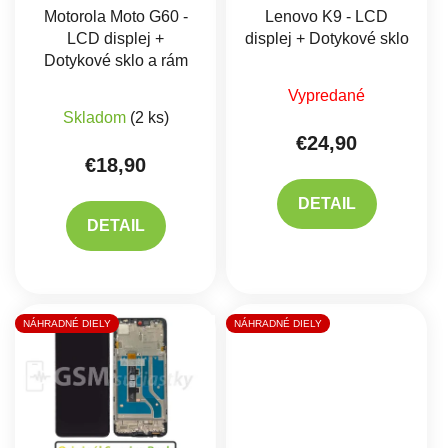
Motorola Moto G60 -
Lenovo K9 - LCD
LCD displej +
displej + Dotykové sklo
Dotykové sklo a rám
Vypredané
Priemerné hodnotenie produktu je 5,0 z 5 hviez
Skladom
(2 ks)
€24,90
€18,90
DETAIL
DETAIL
NÁHRADNÉ DIELY
NÁHRADNÉ DIELY