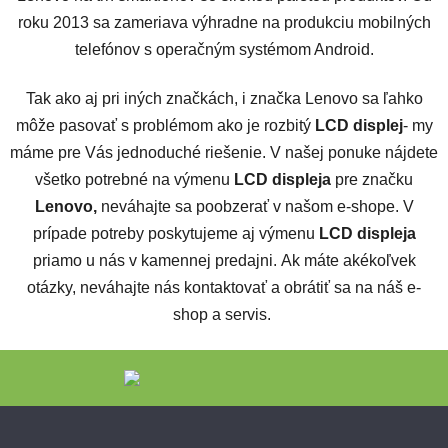
roku 2013 sa zameriava výhradne na produkciu mobilných
telefónov s operačným systémom Android.
Tak ako aj pri iných značkách, i značka Lenovo sa ľahko
môže pasovať s problémom ako je rozbitý
LCD displej
- my
máme pre Vás jednoduché riešenie. V našej ponuke nájdete
všetko potrebné na výmenu
LCD displeja
pre značku
Lenovo,
neváhajte sa poobzerať v našom e-shope. V
prípade potreby poskytujeme aj výmenu
LCD displeja
priamo u nás v kamennej predajni.
Ak máte akékoľvek
otázky, neváhajte nás kontaktovať a obrátiť sa na náš e-
shop a servis.
Zápätie