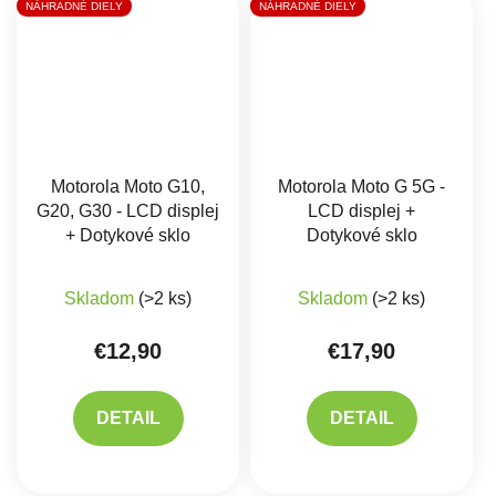
NÁHRADNÉ DIELY
NÁHRADNÉ DIELY
Motorola Moto G10,
Motorola Moto G 5G -
G20, G30 - LCD displej
LCD displej +
+ Dotykové sklo
Dotykové sklo
Priemerné hodnotenie produktu je 5,0 z 5 hviez
Priemerné hodnote
Skladom
(>2 ks)
Skladom
(>2 ks)
€12,90
€17,90
DETAIL
DETAIL