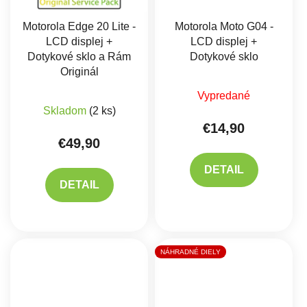
Motorola Edge 20 Lite -
Motorola Moto G04 -
LCD displej +
LCD displej +
Dotykové sklo a Rám
Dotykové sklo
Originál
Priemerné hodnote
Vypredané
Priemerné hodnotenie produktu je 5,0 z 5 hviez
Skladom
(2 ks)
€14,90
€49,90
DETAIL
DETAIL
NÁHRADNÉ DIELY