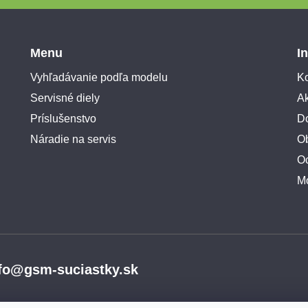
Menu
I
Vyhľadávanie podľa modelu
Ko
Servisné diely
A
Príslušenstvo
Do
Náradie na servis
O
O
M
fo@gsm-suciastky.sk