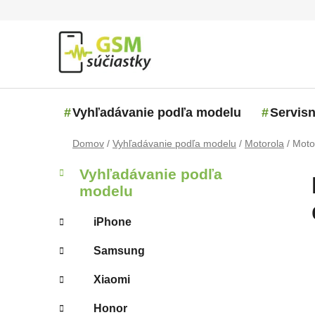
Prejsť na obsah
Vyhľadávanie podľa modelu
Servisn
Domov
/
Vyhľadávanie podľa modelu
/
Motorola
/
Moto
Bočný panel
Kategórie
Preskočiť kategórie
Vyhľadávanie podľa
modelu
iPhone
Samsung
Xiaomi
Honor