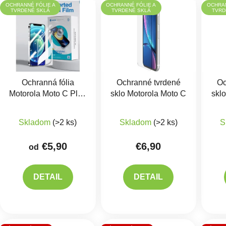
OCHRANNÉ FÓLIE A
OCHRANNÉ FÓLIE A
OCHRAN
TVRDENÉ SKLÁ
TVRDENÉ SKLÁ
TVRD
Ochranná fólia
Ochranné tvrdené
Oc
Motorola Moto C Plus
sklo Motorola Moto C
skl
- Hydrogel
Priemerné hodnotenie 
Skladom
(>2 ks)
Skladom
(>2 ks)
S
€5,90
€6,90
od
DETAIL
DETAIL