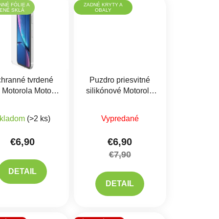
NÉ FÓLIE A
ZADNÉ KRYTY A
ENÉ SKLÁ
OBALY
hranné tvrdené
Puzdro priesvitné
o Motorola Moto C
silikónové Motorola
Plus
Moto C
produktu je 5,0 z 5 hviezdičiek.
kladom
(>2 ks)
Vypredané
€6,90
€6,90
€7,90
DETAIL
DETAIL