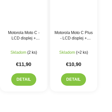
Motorola Moto C -
Motorola Moto C Plus
LCD displej +
- LCD displej +
Dotykové sklo
Dotykové sklo
Priemerné hodnotenie produktu je 5,0 z 5 hviezdič
Priemerné hodnotenie 
Skladom
(2 ks)
Skladom
(>2 ks)
€11,90
€10,90
DETAIL
DETAIL
Ovlád