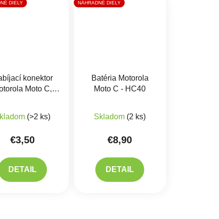
NÉ DIELY
NÁHRADNÉ DIELY
bíjací konektor
Batéria Motorola
otorola Moto C,
Moto C - HC40
Moto E4
Priemerné hodnotenie produkt
kladom
(>2 ks)
Skladom
(2 ks)
€3,50
€8,90
DETAIL
DETAIL