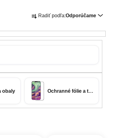
Radenie produktov
Radiť podľa:
Odporúčame
a obaly
Ochranné fólie a tvrdené sklá