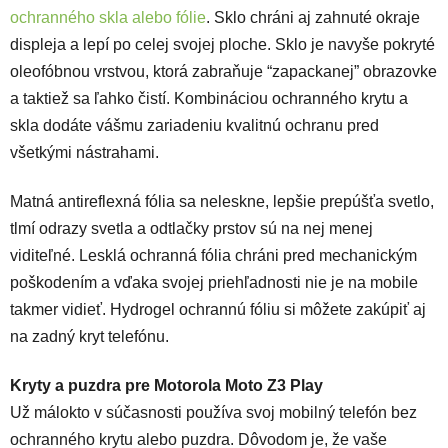
ochranného skla alebo fólie
. Sklo chráni aj zahnuté okraje
displeja a lepí po celej svojej ploche. Sklo je navyše pokryté
oleofóbnou vrstvou, ktorá zabraňuje “zapackanej” obrazovke
a taktiež sa ľahko čistí.
Kombináciou ochranného krytu a
skla dodáte vášmu zariadeniu kvalitnú ochranu pred
všetkými nástrahami.
Matná antireflexná fólia sa neleskne, lepšie prepúšťa svetlo,
tlmí odrazy svetla a odtlačky prstov sú na nej menej
viditeľné. Lesklá ochranná fólia chráni pred mechanickým
poškodením a vďaka svojej priehľadnosti nie je na mobile
takmer vidieť. Hydrogel ochrannú fóliu si môžete zakúpiť aj
na zadný kryt telefónu.
Kryty a puzdra pre Motorola Moto Z3 Play
Už málokto v súčasnosti používa svoj mobilný telefón bez
ochranného krytu alebo puzdra. Dôvodom je, že vaše