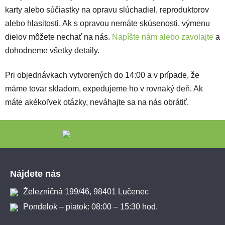
karty alebo súčiastky na opravu slúchadiel, reproduktorov
alebo hlasitosti. Ak s opravou nemáte skúsenosti, výmenu
dielov môžete nechať na nás.
Napíšte nám alebo zavolajte
a
dohodneme všetky detaily.
Pri objednávkach vytvorených do 14:00 a v prípade, že
máme tovar skladom, expedujeme ho v rovnaký deň. Ak
máte akékoľvek otázky, neváhajte sa na nás obrátiť.
Zápätie
Nájdete nás
Železničná 199/46, 98401 Lučenec
Pondelok – piatok: 08:00 – 15:30 hod.