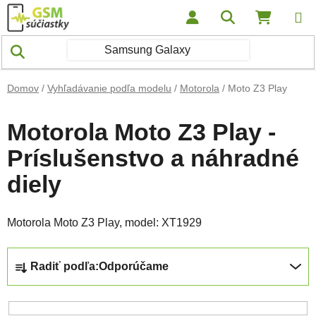
Prejsť na obsah
Hľadať
NÁKUP
Domov
/
Vyhľadávanie podľa modelu
/
Motorola
/
Moto Z3 Play
Motorola Moto Z3 Play -
Príslušenstvo a náhradné
diely
Motorola Moto Z3 Play, model:
XT1929
Radenie produktov
Radiť podľa:
Odporúčame