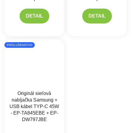
DETAIL
DETAIL
PRÍSLUŠENSTVO
Originál sieťová
nabíjačka Samsung +
USB kábel TYP-C 45W
- EP-TA845EBE + EP-
DW797JBE