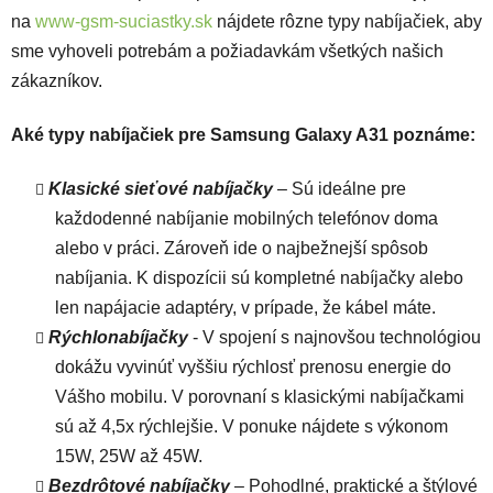
na
www-gsm-suciastky.sk
nájdete rôzne typy nabíjačiek, aby
sme vyhoveli potrebám a požiadavkám všetkých našich
zákazníkov.
Aké typy nabíjačiek pre Samsung Galaxy A31 poznáme:
Klasické sieťové nabíjačky
– Sú ideálne pre
každodenné nabíjanie mobilných telefónov doma
alebo v práci. Zároveň ide o najbežnejší spôsob
nabíjania. K dispozícii sú kompletné nabíjačky alebo
len napájacie adaptéry, v prípade, že kábel máte.
Rýchlonabíjačky
- V spojení s najnovšou technológiou
dokážu vyvinúť vyššiu rýchlosť prenosu energie do
Vášho mobilu. V porovnaní s klasickými nabíjačkami
sú až 4,5x rýchlejšie. V ponuke nájdete s výkonom
15W, 25W až 45W.
Bezdrôtové nabíjačky
– Pohodlné, praktické a štýlové