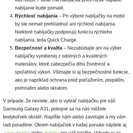
nabíjanie bude pomalé.
Rýchlosť nabíjania
– Pri výbere nabíjačky na mobil
by ste nemali prehliadnuť ani rýchlosť nabíjania.
Niektoré nabíjačky podporujú funkciu rýchleho
nabíjania, teda Quick Charge.
Bezpečnosť a kvalita
– Nezabúdajte ani na výber
nabíjačky vyrobenej z odolných a kvalitných
materiálov, ktoré zabezpečia dlhú životnosť a
spoľahlivý výkon. Všímajte si aj bezpečnostné funkcie,
ako je napríklad ochrana pred preťažením, prepätím,
prehriatím alebo skratom.
V prípade, že neviete, ako si vybrať nabíjačku pre váš
Samsung Galaxy A31, pokojne sa na nás môžete
kedykoľvek obrátiť. Napíšte nám alebo zavolajte a my vám
radi poradíme. Okrem nabíjačiek v našej ponuke nájdete aj
nový displej
alebo
batériu
pre váš telefón.
Vyberte si zo