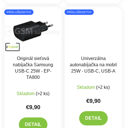
PRÍSLUŠENSTVO
PRÍSLUŠENSTVO
Originál sieťová
Univerzálna
nabíjačka Samsung
autonabíjačka na mobil
USB-C 25W - EP-
25W - USB-C, USB-A
TA800
Skladom
(>2 ks)
Priemerné hodnotenie produktu je 5,0 z 5 hviez
Skladom
(>2 ks)
€9,90
€9,90
DETAIL
DETAIL