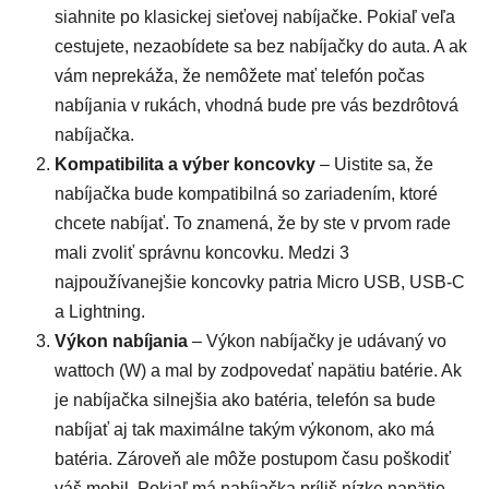
siahnite po klasickej sieťovej nabíjačke. Pokiaľ veľa
cestujete, nezaobídete sa bez nabíjačky do auta. A ak
vám neprekáža, že nemôžete mať telefón počas
nabíjania v rukách, vhodná bude pre vás bezdrôtová
nabíjačka.
Kompatibilita a výber koncovky
– Uistite sa, že
nabíjačka bude kompatibilná so zariadením, ktoré
chcete nabíjať. To znamená, že by ste v prvom rade
mali zvoliť správnu koncovku. Medzi 3
najpoužívanejšie koncovky patria Micro USB, USB-C
a Lightning.
Výkon nabíjania
– Výkon nabíjačky je udávaný vo
wattoch (W) a mal by zodpovedať napätiu batérie. Ak
je nabíjačka silnejšia ako batéria, telefón sa bude
nabíjať aj tak maximálne takým výkonom, ako má
batéria. Zároveň ale môže postupom času poškodiť
váš mobil. Pokiaľ má nabíjačka príliš nízke napätie,