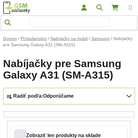
Prejsť na obsah
Hľadať
NÁKUP
Domov
/
Príslušenstvo
/
Nabíjačky na mobil
/
Samsung
/
Nabíjačky
pre Samsung Galaxy A31 (SM-A315)
Nabíjačky pre Samsung
Galaxy A31 (SM-A315)
Radenie produktov
Radiť podľa:
Odporúčame
Zobraziť len produkty na sklade