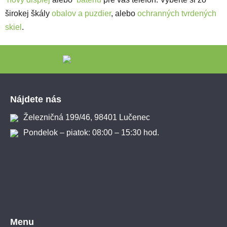
širokej škály
obalov a puzdier
, alebo
ochranných tvrdených
skiel
.
Zápätie
Nájdete nás
Železničná 199/46, 98401 Lučenec
Pondelok – piatok: 08:00 – 15:30 hod.
Menu