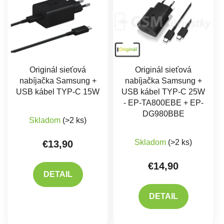
Originál sieťová
Originál sieťová
nabíjačka Samsung +
nabíjačka Samsung +
USB kábel TYP-C 15W
USB kábel TYP-C 25W
- EP-TA800EBE + EP-
Priemerné hodnotenie produktu je 5,0 z 5 hviez
DG980BBE
Skladom
(>2 ks)
Priemerné hodnote
Skladom
(>2 ks)
€13,90
€14,90
DETAIL
DETAIL