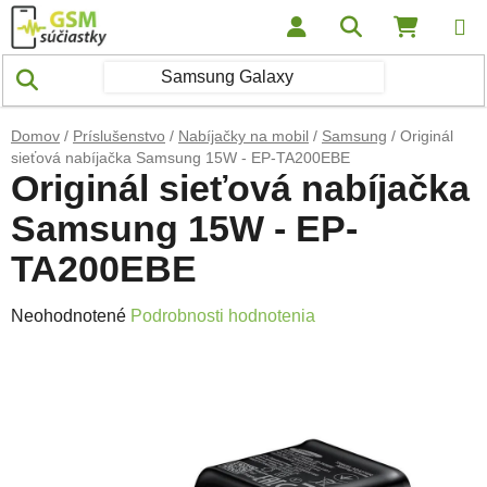
Prejsť na obsah
Hľadať
NÁKUP
Domov
/
Príslušenstvo
/
Nabíjačky na mobil
/
Samsung
/
Originál
sieťová nabíjačka Samsung 15W - EP-TA200EBE
Originál sieťová nabíjačka
Samsung 15W - EP-
TA200EBE
Priemerné hodnotenie produktu je 0,0 z 5 hviezdičiek.
Neohodnotené
Podrobnosti hodnotenia