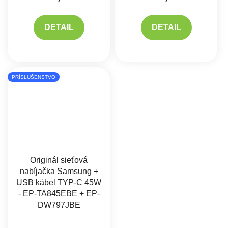
DETAIL
DETAIL
PRÍSLUŠENSTVO
Originál sieťová
nabíjačka Samsung +
USB kábel TYP-C 45W
- EP-TA845EBE + EP-
DW797JBE