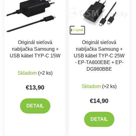
Originál sieťová
Originál sieťová
nabíjačka Samsung +
nabíjačka Samsung +
USB kábel TYP-C 15W
USB kábel TYP-C 25W
- EP-TA800EBE + EP-
Priemerné hodnotenie produktu je 5,0 z 5 hviez
DG980BBE
Skladom
(>2 ks)
Priemerné hodnote
Skladom
(>2 ks)
€13,90
€14,90
DETAIL
DETAIL