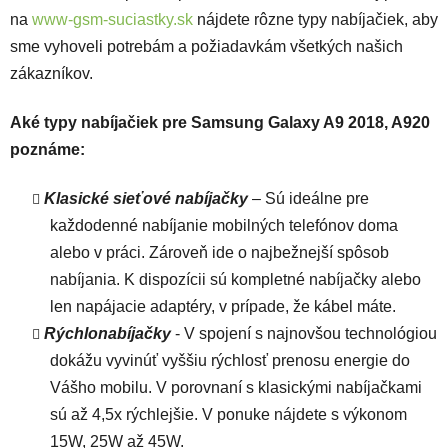
na
www-gsm-suciastky.sk
nájdete rôzne typy nabíjačiek, aby
sme vyhoveli potrebám a požiadavkám všetkých našich
zákazníkov.
Aké typy nabíjačiek pre Samsung Galaxy A9 2018, A920
poznáme:
Klasické sieťové nabíjačky
– Sú ideálne pre
každodenné nabíjanie mobilných telefónov doma
alebo v práci. Zároveň ide o najbežnejší spôsob
nabíjania. K dispozícii sú kompletné nabíjačky alebo
len napájacie adaptéry, v prípade, že kábel máte.
Rýchlonabíjačky
- V spojení s najnovšou technológiou
dokážu vyvinúť vyššiu rýchlosť prenosu energie do
Vášho mobilu. V porovnaní s klasickými nabíjačkami
sú až 4,5x rýchlejšie. V ponuke nájdete s výkonom
15W, 25W až 45W.