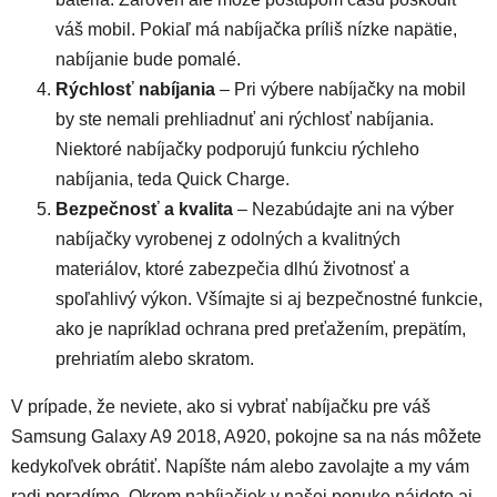
váš mobil. Pokiaľ má nabíjačka príliš nízke napätie,
nabíjanie bude pomalé.
Rýchlosť nabíjania
– Pri výbere nabíjačky na mobil
by ste nemali prehliadnuť ani rýchlosť nabíjania.
Niektoré nabíjačky podporujú funkciu rýchleho
nabíjania, teda Quick Charge.
Bezpečnosť a kvalita
– Nezabúdajte ani na výber
nabíjačky vyrobenej z odolných a kvalitných
materiálov, ktoré zabezpečia dlhú životnosť a
spoľahlivý výkon. Všímajte si aj bezpečnostné funkcie,
ako je napríklad ochrana pred preťažením, prepätím,
prehriatím alebo skratom.
V prípade, že neviete, ako si vybrať nabíjačku pre váš
Samsung Galaxy A9 2018, A920, pokojne sa na nás môžete
kedykoľvek obrátiť. Napíšte nám alebo zavolajte a my vám
radi poradíme. Okrem nabíjačiek v našej ponuke nájdete aj