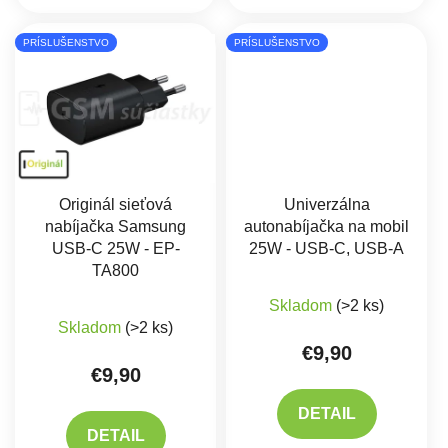
PRÍSLUŠENSTVO
PRÍSLUŠENSTVO
Originál sieťová
Univerzálna
nabíjačka Samsung
autonabíjačka na mobil
USB-C 25W - EP-
25W - USB-C, USB-A
TA800
Skladom
(>2 ks)
Priemerné hodnotenie produktu je 5,0 z 5 hviez
Skladom
(>2 ks)
€9,90
€9,90
DETAIL
DETAIL