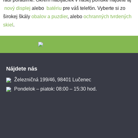
nový displej
alebo
batériu
pre váš telefón.
Vyberte si zo
širokej škály
obalov a puzdier
, alebo
ochranných tvrdených
skiel
.
Zápätie
Nájdete nás
Železničná 199/46, 98401 Lučenec
Pondelok – piatok: 08:00 – 15:30 hod.