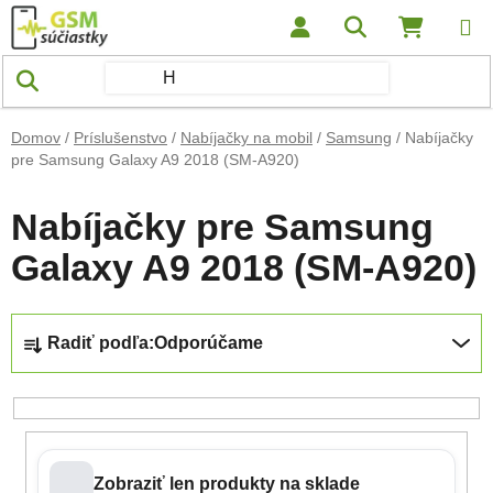
Prejsť na obsah
Hľadať
NÁKUP
Domov
/
Príslušenstvo
/
Nabíjačky na mobil
/
Samsung
/
Nabíjačky
pre Samsung Galaxy A9 2018 (SM-A920)
Nabíjačky pre Samsung
Galaxy A9 2018 (SM-A920)
Radenie produktov
Radiť podľa:
Odporúčame
Zobraziť len produkty na sklade