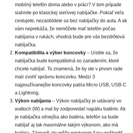
mobilný telefón doma alebo v práci? V tom prípade
siahnite po klasickej sieťovej nabíjačke. Pokiaľ veľa
cestujete, nezaobídete sa bez nabíjačky do auta. A ak
vám neprekáža, že nemôžete mať telefón počas
nabíjania v rukách, vhodná bude pre vás bezdrôtová
nabíjačka.
Kompatibilita a výber koncovky
– Uistite sa, že
nabíjačka bude kompatibilná so zariadením, ktoré
chcete nabíjať. To znamená, že by ste v prvom rade
mali zvoliť správnu koncovku. Medzi 3
najpoužívanejšie koncovky patria Micro USB, USB-C
a Lightning.
Výkon nabíjania
– Výkon nabíjačky je udávaný vo
wattoch (W) a mal by zodpovedať napätiu batérie. Ak
je nabíjačka silnejšia ako batéria, telefón sa bude
nabíjať aj tak maximálne takým výkonom, ako má
batéria. Zároveň ale môže postupom času poškodiť