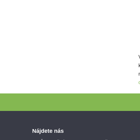
Zápätie
Nájdete nás