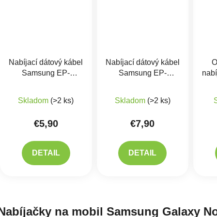
Nabíjací dátový kábel
Nabíjací dátový kábel
O
Samsung EP-
Samsung EP-
nab
DG950CBE USB
DG980BBE USB-
US
Priemerné hodnotenie produktu je 5,0 z 5 hviezdič
TYP-C
C/USB-C
45W
Skladom
(>2 ks)
Skladom
(>2 ks)
+
€5,90
€7,90
DETAIL
DETAIL
Ovlád
Nabíjačky na mobil Samsung Galaxy No