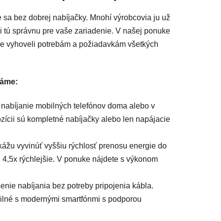
 sa bez dobrej nabíjačky. Mnohí výrobcovia ju už
si tú správnu pre vaše zariadenie. V našej ponuke
me vyhoveli potrebám a požiadavkám všetkých
náme:
nabíjanie mobilných telefónov doma alebo v
ozícii sú kompletné nabíjačky alebo len napájacie
kážu vyvinúť vyššiu rýchlosť prenosu energie do
 4,5x rýchlejšie. V ponuke nájdete s výkonom
šenie nabíjania bez potreby pripojenia kábla.
bilné s modernými smartfónmi s podporou