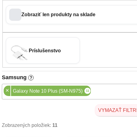
Zobraziť len produkty na sklade
Príslušenstvo
Samsung
?
×
Galaxy Note 10 Plus (SM-N975)
11
VYMAZAŤ FILTR
Zobrazených položiek:
11