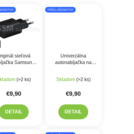
ŠENSTVO
PRÍSLUŠENSTVO
riginál sieťová
Univerzálna
bíjačka Samsung
autonabíjačka na
B-C 25W - EP-
mobil 25W - USB-C,
iek.
produktu je 5,0 z 5 hviezdičiek.
Priemerné hodnotenie produktu je 5,0 z 5 hviezdičiek.
TA800
USB-A
kladom
(>2 ks)
Skladom
(>2 ks)
€9,90
€9,90
DETAIL
DETAIL