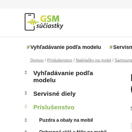
Prejsť na obsah
Vyhľadávanie podľa modelu
Servisn
Domov
/
Príslušenstvo
/
Nabíjačky na mobil
/
Samsun
Bočný panel
Kategórie
Preskočiť kategórie
Vyhľadávanie podľa
modelu
Servisné diely
Príslušenstvo
Puzdra a obaly na mobil