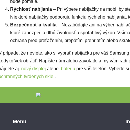
bude pomalé.
Rýchlosť nabíjania
– Pri výbere nabíjačky na mobil by ste
Niektoré nabíjačky podporujú funkciu rýchleho nabíjania, 
Bezpečnosť a kvalita
– Nezabúdajte ani na výber nabíjač
ktoré zabezpečia dlhú životnosť a spoľahlivý výkon. Všímaj
ochrana pred preťažením, prepätím, prehriatím alebo skra
V prípade, že neviete, ako si vybrať nabíjačku pre váš Samsun
kedykoľvek obrátiť. Napíšte nám alebo zavolajte a my vám radi
nájdete aj
nový displej
alebo
batériu
pre váš telefón.
Vyberte si
ochranných tvrdených skiel
.
Menu
I