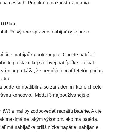
su na cestách. Ponúkajú možnosť nabíjania
10 Plus
bil. Pri výbere správnej nabíjačky je preto
ý účel nabíjačku potrebujete. Chcete nabíjať
hnite po klasickej sieťovej nabíjačke. Pokiaľ
ak vám neprekáža, že nemôžete mať telefón počas
ačka.
ka bude kompatibilná so zariadením, ktoré chcete
správnu koncovku. Medzi 3 najpoužívanejšie
 (W) a mal by zodpovedať napätiu batérie. Ak je
aj tak maximálne takým výkonom, ako má batéria.
ľ má nabíjačka príliš nízke napätie, nabíjanie