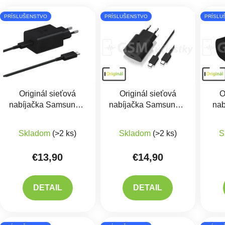
Výpis produktov
PRÍSLUŠENSTVO
PRÍSLUŠENSTVO
PRÍSLU
Originál sieťová
Originál sieťová
O
nabíjačka Samsung +
nabíjačka Samsung +
na
USB kábel TYP-C
USB kábel TYP-C
US
Priemerné hodnotenie produktu je 5,0 z 5 hviezdič
Priemerné hodnotenie 
15W
25W - EP-TA800EBE
Skladom
(>2 ks)
Skladom
(>2 ks)
S
+ EP-DG980BBE
€13,90
€14,90
DETAIL
DETAIL