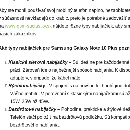
Aby ste mohli používať svoj mobilný telefón naplno, nezaobídete
v súčasnosti nevkladajú do krabíc, preto je potrebné zadovážiť 
na
www-gsm-suciastky.sk
nájdete rôzne typy nabíjačiek, aby s
našich zákazníkov.
Aké typy nabíjačiek pre Samsung Galaxy Note 10 Plus poz
Klasické sieťové nabíjačky
– Sú ideálne pre každodenné 
práci. Zároveň ide o najbežnejší spôsob nabíjania. K disp
adaptéry, v prípade, že kábel máte.
Rýchlonabíjačky
- V spojení s najnovšou technológiou do
Vášho mobilu. V porovnaní s klasickými nabíjačkami sú až
15W, 25W až 45W.
Bezdrôtové nabíjačky
– Pohodlné, praktické a štýlové rie
Telefón stačí položiť na bezdrôtovú podložku. Sú kompati
bezdrôtového nabíjania.