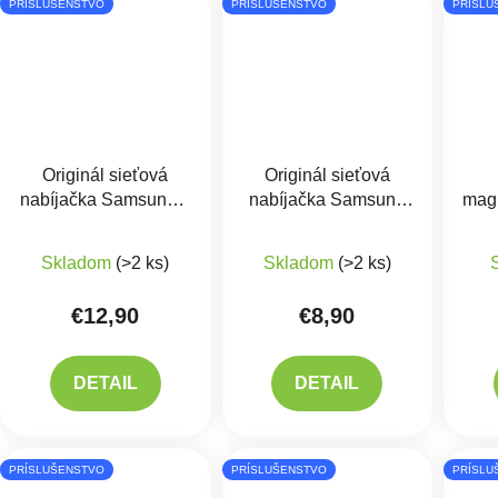
PRÍSLUŠENSTVO
PRÍSLUŠENSTVO
PRÍSLU
Originál sieťová
Originál sieťová
nabíjačka Samsung +
nabíjačka Samsung
magn
USB kábel TYP-C
15W - EP-TA200EBE
X
Skladom
(>2 ks)
Skladom
(>2 ks)
€12,90
€8,90
DETAIL
DETAIL
PRÍSLUŠENSTVO
PRÍSLUŠENSTVO
PRÍSLU