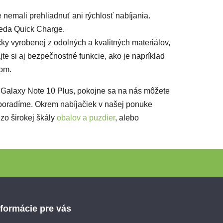
 nemali prehliadnuť ani rýchlosť nabíjania.
teda Quick Charge.
ky vyrobenej z odolných a kvalitných materiálov,
te si aj bezpečnostné funkcie, ako je napríklad
tom.
g Galaxy Note 10 Plus, pokojne sa na nás môžete
 poradíme. Okrem nabíjačiek v našej ponuke
 zo širokej škály
obalov a puzdier
, alebo
nformácie pre vás