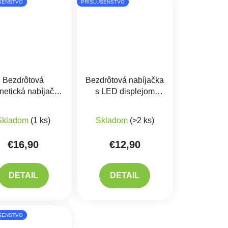
ŠENSTVO
PRÍSLUŠENSTVO
Bezdrôtová
Bezdrôtová nabíjačka
etická nabíjačka
s LED displejom
O CX022 15W
Hoco CW62 15W,
Priemerné hodnotenie produkt
Čierna
Skladom
(1 ks)
Skladom
(>2 ks)
€16,90
€12,90
DETAIL
DETAIL
ŠENSTVO