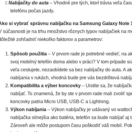
Nabíjačky do auta
– Vhodné pre tých, ktorí trávia veľa ča
telefónu počas jazdy.
Ako si vybrať správnu nabíjačku na Samsung Galaxy Note 
V súčasnosti je na trhu množstvo rôznych typov nabíjačiek na mo
dôležité zohľadniť niekoľko faktorov a parametrov:
Spôsob použitia
– V prvom rade je potrebné vedieť, na ak
svoj mobilný telefón doma alebo v práci? V tom prípade sia
veľa cestujete, nezaobídete sa bez nabíjačky do auta. A 
nabíjania v rukách, vhodná bude pre vás bezdrôtová nabíj
Kompatibilita a výber koncovky
– Uistite sa, že nabíjač
nabíjať. To znamená, že by ste v prvom rade mali zvoliť 
koncovky patria Micro USB, USB-C a Lightning.
Výkon nabíjania
– Výkon nabíjačky je udávaný vo wattoch
nabíjačka silnejšia ako batéria, telefón sa bude nabíjať 
Zároveň ale môže postupom času poškodiť váš mobil. Pokia