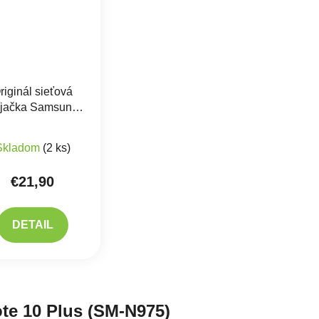
riginál sieťová
íjačka Samsung +
B kábel TYP-C
iek.
 - EP-TA845EBE
Skladom
(2 ks)
 EP-DW797JBE
€21,90
DETAIL
acie prvky výpisu
te 10 Plus (SM-N975)