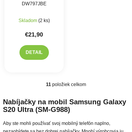
DW797JBE
Skladom
(2 ks)
€21,90
DETAIL
11
položiek celkom
Ovládacie prvky výpisu
Nabíjačky na mobil Samsung Galaxy
S20 Ultra (SM-G988)
Aby ste mohli používať svoj mobilný telefón naplno,
nezaobídete sa bez dobrej nabíjačky. Mnohí výrobcovia ju