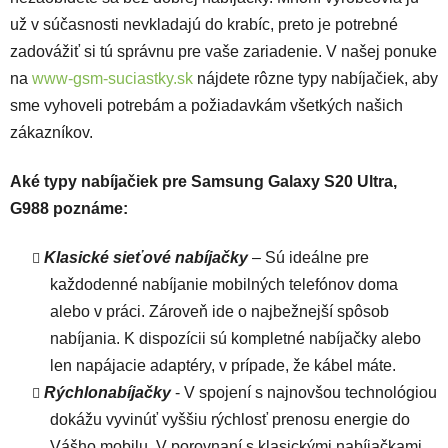
už v súčasnosti nevkladajú do krabíc, preto je potrebné
zadovážiť si tú správnu pre vaše zariadenie. V našej ponuke
na
www-gsm-suciastky.sk
nájdete rôzne typy nabíjačiek, aby
sme vyhoveli potrebám a požiadavkám všetkých našich
zákazníkov.
Aké typy nabíjačiek pre Samsung Galaxy S20 Ultra,
G988 poznáme:
Klasické sieťové nabíjačky
– Sú ideálne pre
každodenné nabíjanie mobilných telefónov doma
alebo v práci. Zároveň ide o najbežnejší spôsob
nabíjania. K dispozícii sú kompletné nabíjačky alebo
len napájacie adaptéry, v prípade, že kábel máte.
Rýchlonabíjačky
- V spojení s najnovšou technológiou
dokážu vyvinúť vyššiu rýchlosť prenosu energie do
Vášho mobilu. V porovnaní s klasickými nabíjačkami