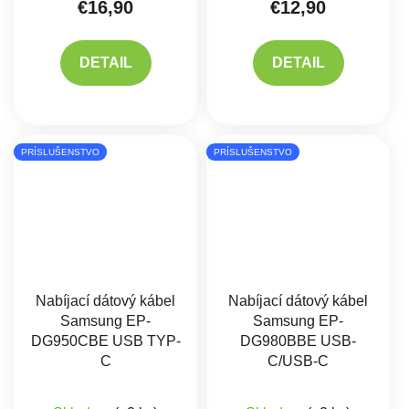
€16,90
€12,90
DETAIL
DETAIL
PRÍSLUŠENSTVO
PRÍSLUŠENSTVO
Nabíjací dátový kábel
Nabíjací dátový kábel
Samsung EP-
Samsung EP-
DG950CBE USB TYP-
DG980BBE USB-
C
C/USB-C
Priemerné hodnotenie produktu je 5,0 z 5 hviez