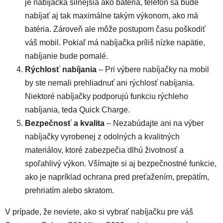
je nabíjačka silnejšia ako batéria, telefón sa bude
nabíjať aj tak maximálne takým výkonom, ako má
batéria. Zároveň ale môže postupom času poškodiť
váš mobil. Pokiaľ má nabíjačka príliš nízke napätie,
nabíjanie bude pomalé.
Rýchlosť nabíjania
– Pri výbere nabíjačky na mobil
by ste nemali prehliadnuť ani rýchlosť nabíjania.
Niektoré nabíjačky podporujú funkciu rýchleho
nabíjania, teda Quick Charge.
Bezpečnosť a kvalita
– Nezabúdajte ani na výber
nabíjačky vyrobenej z odolných a kvalitných
materiálov, ktoré zabezpečia dlhú životnosť a
spoľahlivý výkon. Všímajte si aj bezpečnostné funkcie,
ako je napríklad ochrana pred preťažením, prepätím,
prehriatím alebo skratom.
V prípade, že neviete, ako si vybrať nabíjačku pre váš