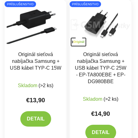
Výpis produktov
PRÍSLUŠENSTVO
PRÍSLUŠENSTVO
Originál sieťová
Originál sieťová
nabíjačka Samsung +
nabíjačka Samsung +
USB kábel TYP-C 15W
USB kábel TYP-C 25W
- EP-TA800EBE + EP-
Priemerné hodnotenie produktu je 5,0 z 5 hviez
DG980BBE
Skladom
(>2 ks)
Priemerné hodnote
Skladom
(>2 ks)
€13,90
€14,90
DETAIL
DETAIL