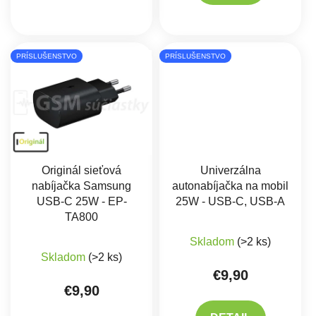
PRÍSLUŠENSTVO
PRÍSLUŠENSTVO
Originál sieťová
Univerzálna
nabíjačka Samsung
autonabíjačka na mobil
USB-C 25W - EP-
25W - USB-C, USB-A
TA800
Skladom
(>2 ks)
Priemerné hodnotenie produktu je 5,0 z 5 hviez
Skladom
(>2 ks)
€9,90
€9,90