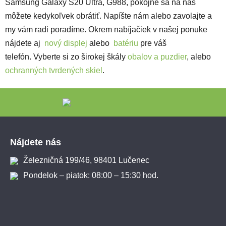
Samsung Galaxy S20 Ultra, G988, pokojne sa na nás
môžete kedykoľvek obrátiť. Napíšte nám alebo zavolajte a
my vám radi poradíme. Okrem nabíjačiek v našej ponuke
nájdete aj
nový displej
alebo
batériu
pre váš
telefón.
Vyberte si zo širokej škály
obalov a puzdier
, alebo
ochranných tvrdených skiel
.
Zápätie
Nájdete nás
Železničná 199/46, 98401 Lučenec
Pondelok – piatok: 08:00 – 15:30 hod.