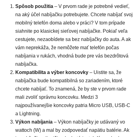
Spôsob použitia
– V prvom rade je potrebné vedieť,
na aký účel nabíjačku potrebujete. Chcete nabíjať svoj
mobilný telefón doma alebo v práci? V tom prípade
siahnite po klasickej sieťovej nabíjačke. Pokiaľ veľa
cestujete, nezaobídete sa bez nabíjačky do auta. A ak
vám neprekáža, že nemôžete mať telefón počas
nabíjania v rukách, vhodná bude pre vás bezdrôtová
nabíjačka.
Kompatibilita a výber koncovky
– Uistite sa, že
nabíjačka bude kompatibilná so zariadením, ktoré
chcete nabíjať. To znamená, že by ste v prvom rade
mali zvoliť správnu koncovku. Medzi 3
najpoužívanejšie koncovky patria Micro USB, USB-C
a Lightning.
Výkon nabíjania
– Výkon nabíjačky je udávaný vo
wattoch (W) a mal by zodpovedať napätiu batérie. Ak