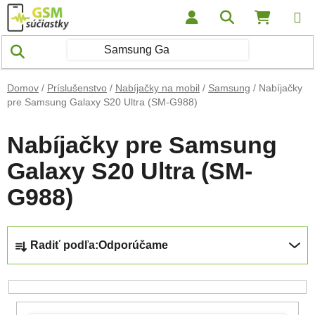
Prejsť na obsah
Hľadať
NÁKUP
Domov
/
Príslušenstvo
/
Nabíjačky na mobil
/
Samsung
/
Nabíjačky
pre Samsung Galaxy S20 Ultra (SM-G988)
Nabíjačky pre Samsung
Galaxy S20 Ultra (SM-
G988)
Radenie produktov
Radiť podľa:
Odporúčame