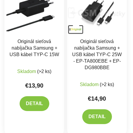
Originál sieťová
Originál sieťová
nabíjačka Samsung +
nabíjačka Samsung +
USB kábel TYP-C 15W
USB kábel TYP-C 25W
- EP-TA800EBE + EP-
Priemerné hodnotenie produktu je 5,0 z 5 hviez
DG980BBE
Skladom
(>2 ks)
Priemerné hodnote
Skladom
(>2 ks)
€13,90
€14,90
DETAIL
DETAIL