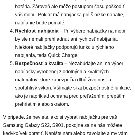
batéria. Zároveň ale môže postupom času poškodiť
váš mobil. Pokiaľ má nabíjačka príliš nízke napätie,
nabíjanie bude pomalé.
Rýchlosť nabíjania
– Pri výbere nabíjačky na mobil
by ste nemali prehliadnuť ani rýchlosť nabíjania.
Niektoré nabíjačky podporujú funkciu rýchleho
nabíjania, teda Quick Charge.
Bezpečnosť a kvalita
– Nezabúdajte ani na výber
nabíjačky vyrobenej z odolných a kvalitných
materiálov, ktoré zabezpečia dlhú životnosť a
spoľahlivý výkon. Všímajte si aj bezpečnostné funkcie,
ako je napríklad ochrana pred preťažením, prepätím,
prehriatím alebo skratom.
V prípade, že neviete, ako si vybrať nabíjačku pre váš
Samsung Galaxy S22, S901, pokojne sa na nás môžete
kedykoľvek obrátiť. Napíšte nám alebo zavolajte a my vám