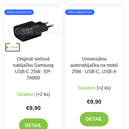
PRÍSLUŠENSTVO
PRÍSLUŠENSTVO
Originál sieťová
Univerzálna
nabíjačka Samsung
autonabíjačka na mobil
USB-C 25W - EP-
25W - USB-C, USB-A
TA800
Skladom
(>2 ks)
Priemerné hodnotenie produktu je 5,0 z 5 hviez
Skladom
(>2 ks)
€9,90
€9,90
DETAIL
DETAIL