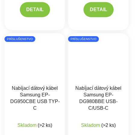
DETAIL
DETAIL
PRÍSLUŠENSTVO
PRÍSLUŠENSTVO
Nabíjací dátový kábel
Nabíjací dátový kábel
Samsung EP-
Samsung EP-
DG950CBE USB TYP-
DG980BBE USB-
C
C/USB-C
Priemerné hodnotenie produktu je 5,0 z 5 hviez
Skladom
(>2 ks)
Skladom
(>2 ks)