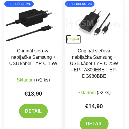
Výpis produktov
PRÍSLUŠENSTVO
PRÍSLUŠENSTVO
Originál sieťová
Originál sieťová
nabíjačka Samsung +
nabíjačka Samsung +
USB kábel TYP-C 15W
USB kábel TYP-C 25W
- EP-TA800EBE + EP-
Priemerné hodnotenie produktu je 5,0 z 5 hviez
DG980BBE
Skladom
(>2 ks)
Priemerné hodnote
Skladom
(>2 ks)
€13,90
€14,90
DETAIL
DETAIL