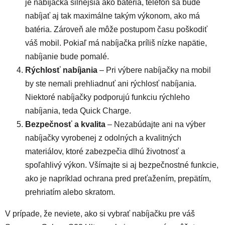
je nabíjačka silnejšia ako batéria, telefón sa bude
nabíjať aj tak maximálne takým výkonom, ako má
batéria. Zároveň ale môže postupom času poškodiť
váš mobil. Pokiaľ má nabíjačka príliš nízke napätie,
nabíjanie bude pomalé.
Rýchlosť nabíjania
– Pri výbere nabíjačky na mobil
by ste nemali prehliadnuť ani rýchlosť nabíjania.
Niektoré nabíjačky podporujú funkciu rýchleho
nabíjania, teda Quick Charge.
Bezpečnosť a kvalita
– Nezabúdajte ani na výber
nabíjačky vyrobenej z odolných a kvalitných
materiálov, ktoré zabezpečia dlhú životnosť a
spoľahlivý výkon. Všímajte si aj bezpečnostné funkcie,
ako je napríklad ochrana pred preťažením, prepätím,
prehriatím alebo skratom.
V prípade, že neviete, ako si vybrať nabíjačku pre váš