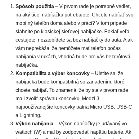
Spôsob použitia
– V prvom rade je potrebné vedieť,
na aký účel nabíjačku potrebujete. Chcete nabíjať svoj
mobilný telefón doma alebo v práci? V tom prípade
siahnite po klasickej sieťovej nabíjačke. Pokiaľ veľa
cestujete, nezaobídete sa bez nabíjačky do auta. A ak
vám neprekáža, že nemôžete mať telefón počas
nabíjania v rukách, vhodná bude pre vás bezdrôtová
nabíjačka.
Kompatibilita a výber koncovky
– Uistite sa, že
nabíjačka bude kompatibilná so zariadením, ktoré
chcete nabíjať. To znamená, že by ste v prvom rade
mali zvoliť správnu koncovku. Medzi 3
najpoužívanejšie koncovky patria Micro USB, USB-C
a Lightning.
Výkon nabíjania
– Výkon nabíjačky je udávaný vo
wattoch (W) a mal by zodpovedať napätiu batérie. Ak