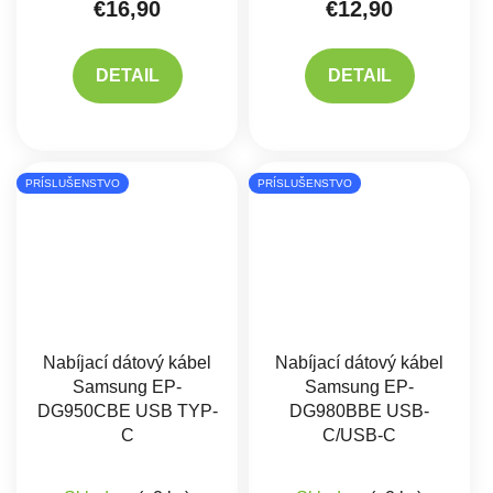
€16,90
€12,90
DETAIL
DETAIL
PRÍSLUŠENSTVO
PRÍSLUŠENSTVO
Nabíjací dátový kábel
Nabíjací dátový kábel
Samsung EP-
Samsung EP-
DG950CBE USB TYP-
DG980BBE USB-
C
C/USB-C
Priemerné hodnotenie produktu je 5,0 z 5 hviez