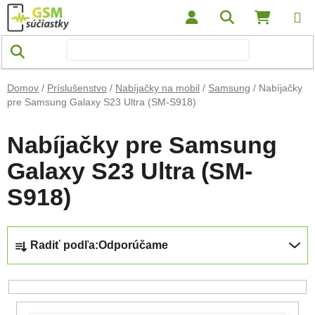
Prejsť na obsah
Hľadať
NÁKUP
Domov
/
Príslušenstvo
/
Nabíjačky na mobil
/
Samsung
/
Nabíjačky
pre Samsung Galaxy S23 Ultra (SM-S918)
Nabíjačky pre Samsung
Galaxy S23 Ultra (SM-
S918)
Radenie produktov
Radiť podľa:
Odporúčame