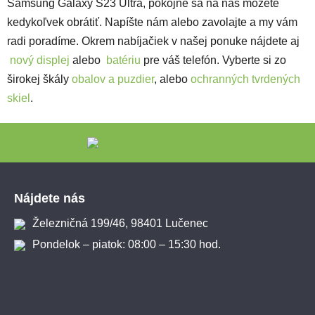
Samsung Galaxy S23 Ultra, pokojne sa na nás môžete
kedykoľvek obrátiť. Napíšte nám alebo zavolajte a my vám
radi poradíme. Okrem nabíjačiek v našej ponuke nájdete aj
nový displej
alebo
batériu
pre váš telefón.
Vyberte si zo
širokej škály
obalov a puzdier
, alebo
ochranných tvrdených
skiel
.
Zápätie
Nájdete nás
Železničná 199/46, 98401 Lučenec
Pondelok – piatok: 08:00 – 15:30 hod.