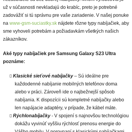
už v súčasnosti nevkladajú do krabíc, preto je potrebné
zadovážiť si tú správnu pre vaše zariadenie. V našej ponuke
na
www-gsm-suciastky.sk
nájdete rôzne typy nabíjačiek, aby
sme vyhoveli potrebám a požiadavkám všetkých našich
zákazníkov.
Aké typy nabíjačiek pre Samsung Galaxy S23 Ultra
poznáme:
Klasické sieťové nabíjačky
– Sú ideálne pre
každodenné nabíjanie mobilných telefónov doma
alebo v práci. Zároveň ide o najbežnejší spôsob
nabíjania. K dispozícii sú kompletné nabíjačky alebo
len napájacie adaptéry, v prípade, že kábel máte.
Rýchlonabíjačky
- V spojení s najnovšou technológiou
dokážu vyvinúť vyššiu rýchlosť prenosu energie do
Vášho mobilu. V porovnaní s klasickými nabíjačkami