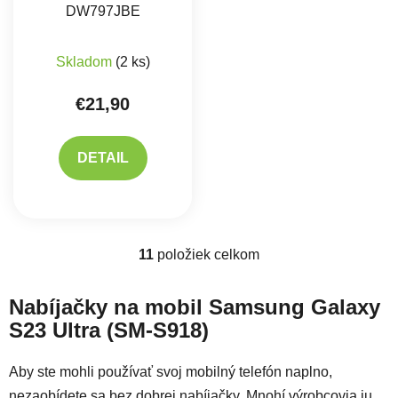
DW797JBE
Skladom
(2 ks)
€21,90
DETAIL
11
položiek celkom
Ovládacie prvky výpisu
Nabíjačky na mobil Samsung Galaxy
S23 Ultra (SM-S918)
Aby ste mohli používať svoj mobilný telefón naplno,
nezaobídete sa bez dobrej nabíjačky. Mnohí výrobcovia ju