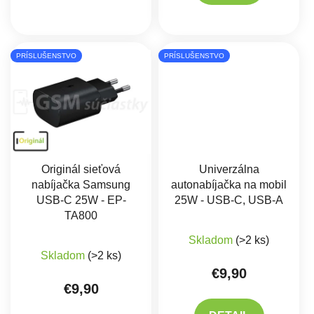
PRÍSLUŠENSTVO
PRÍSLUŠENSTVO
Originál sieťová
Univerzálna
nabíjačka Samsung
autonabíjačka na mobil
USB-C 25W - EP-
25W - USB-C, USB-A
TA800
Skladom
(>2 ks)
Priemerné hodnotenie produktu je 5,0 z 5 hviez
Skladom
(>2 ks)
€9,90
€9,90