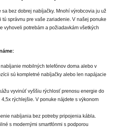
 sa bez dobrej nabíjačky. Mnohí výrobcovia ju už
si tú správnu pre vaše zariadenie. V našej ponuke
me vyhoveli potrebám a požiadavkám všetkých
známe:
nabíjanie mobilných telefónov doma alebo v
ozícii sú kompletné nabíjačky alebo len napájacie
kážu vyvinúť vyššiu rýchlosť prenosu energie do
 4,5x rýchlejšie. V ponuke nájdete s výkonom
šenie nabíjania bez potreby pripojenia kábla.
bilné s modernými smartfónmi s podporou