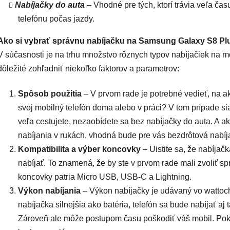
Nabíjačky do auta
– Vhodné pre tých, ktorí trávia veľa ča
telefónu počas jazdy.
Ako si vybrať správnu nabíjačku na Samsung Galaxy S8 Pl
V súčasnosti je na trhu množstvo rôznych typov nabíjačiek na mo
dôležité zohľadniť niekoľko faktorov a parametrov:
Spôsob použitia
– V prvom rade je potrebné vedieť, na ak
svoj mobilný telefón doma alebo v práci? V tom prípade sia
veľa cestujete, nezaobídete sa bez nabíjačky do auta. A 
nabíjania v rukách, vhodná bude pre vás bezdrôtová nabíj
Kompatibilita a výber koncovky
– Uistite sa, že nabíjač
nabíjať. To znamená, že by ste v prvom rade mali zvoliť 
koncovky patria Micro USB, USB-C a Lightning.
Výkon nabíjania
– Výkon nabíjačky je udávaný vo wattoch
nabíjačka silnejšia ako batéria, telefón sa bude nabíjať 
Zároveň ale môže postupom času poškodiť váš mobil. Pokia