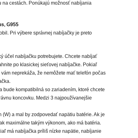
su na cestách. Ponúkajú možnosť nabíjania
us, G955
bil. Pri výbere správnej nabíjačky je preto
ý účel nabíjačku potrebujete. Chcete nabíjať
hnite po klasickej sieťovej nabíjačke. Pokiaľ
ak vám neprekáža, že nemôžete mať telefón počas
ačka.
ka bude kompatibilná so zariadením, ktoré chcete
správnu koncovku. Medzi 3 najpoužívanejšie
 (W) a mal by zodpovedať napätiu batérie. Ak je
aj tak maximálne takým výkonom, ako má batéria.
ľ má nabíjačka príliš nízke napätie, nabíjanie