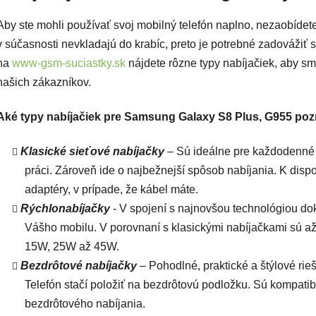
Aby ste mohli používať svoj mobilný telefón naplno, nezaobídete
v súčasnosti nevkladajú do krabíc, preto je potrebné zadovážiť 
na
www-gsm-suciastky.sk
nájdete rôzne typy nabíjačiek, aby s
našich zákazníkov.
Aké typy nabíjačiek pre Samsung Galaxy S8 Plus, G955 po
Klasické sieťové nabíjačky
– Sú ideálne pre každodenné 
práci. Zároveň ide o najbežnejší spôsob nabíjania. K disp
adaptéry, v prípade, že kábel máte.
Rýchlonabíjačky
- V spojení s najnovšou technológiou do
Vášho mobilu. V porovnaní s klasickými nabíjačkami sú až
15W, 25W až 45W.
Bezdrôtové nabíjačky
– Pohodlné, praktické a štýlové rie
Telefón stačí položiť na bezdrôtovú podložku. Sú kompati
bezdrôtového nabíjania.