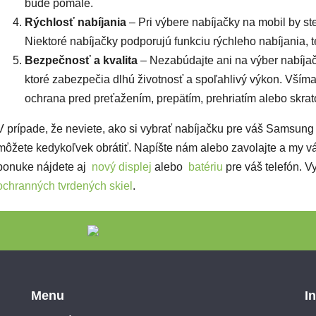
bude pomalé.
Rýchlosť nabíjania
– Pri výbere nabíjačky na mobil by ste
Niektoré nabíjačky podporujú funkciu rýchleho nabíjania, 
Bezpečnosť a kvalita
– Nezabúdajte ani na výber nabíjač
ktoré zabezpečia dlhú životnosť a spoľahlivý výkon. Všímaj
ochrana pred preťažením, prepätím, prehriatím alebo skra
V prípade, že neviete, ako si vybrať nabíjačku pre váš Samsun
môžete kedykoľvek obrátiť. Napíšte nám alebo zavolajte a my v
ponuke nájdete aj
nový displej
alebo
batériu
pre váš telefón.
Vy
ochranných tvrdených skiel
.
Menu
I