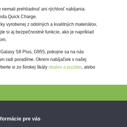
 nemali prehliadnuť ani rýchlosť nabíjania.
teda Quick Charge.
ky vyrobenej z odolných a kvalitných materiálov,
te si aj bezpečnostné funkcie, ako je napríklad
tom.
g Galaxy S8 Plus, G955, pokojne sa na nás
ám radi poradíme. Okrem nabíjačiek v našej
berte si zo širokej škály
obalov a puzdier
, alebo
nformácie pre vás