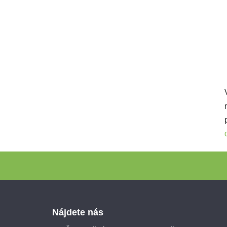
Zápätie
Nájdete nás