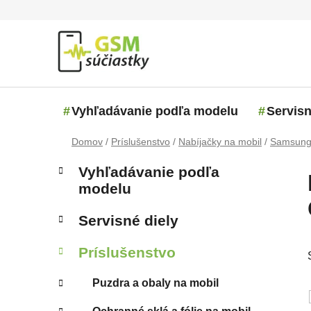
Prejsť na obsah
Vyhľadávanie podľa modelu
Servisn
Domov
/
Príslušenstvo
/
Nabíjačky na mobil
/
Samsun
Bočný panel
Kategórie
Preskočiť kategórie
Vyhľadávanie podľa
modelu
Servisné diely
Príslušenstvo
Puzdra a obaly na mobil