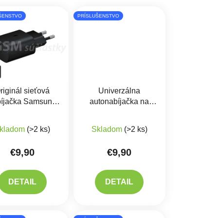
ŠENSTVO
PRÍSLUŠENSTVO
riginál sieťová
Univerzálna
bíjačka Samsung
autonabíjačka na
B-C 25W - EP-
mobil 25W - USB-C,
iek.
produktu je 5,0 z 5 hviezdičiek.
Priemerné hodnotenie produktu je 5,0 z 5 hviezdičiek.
TA800
USB-A
kladom
(>2 ks)
Skladom
(>2 ks)
€9,90
€9,90
DETAIL
DETAIL