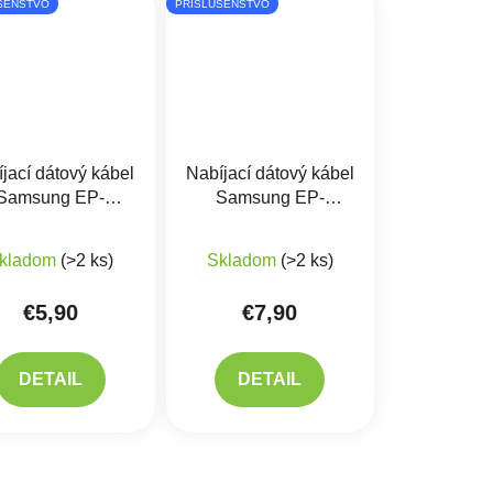
ŠENSTVO
PRÍSLUŠENSTVO
jací dátový kábel
Nabíjací dátový kábel
Samsung EP-
Samsung EP-
G950CBE USB
DG980BBE USB-
Priemerné hodnotenie produktu je 5,0 z 5 hviezdičiek.
TYP-C
C/USB-C
kladom
(>2 ks)
Skladom
(>2 ks)
€5,90
€7,90
DETAIL
DETAIL