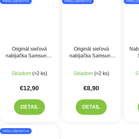
PRÍSLUŠENSTVO
PRÍSLUŠENSTVO
PRÍSLU
Originál sieťová
Originál sieťová
Nabí
nabíjačka Samsung +
nabíjačka Samsung
USB kábel TYP-C
15W - EP-TA200EBE
D
Skladom
(>2 ks)
Skladom
(>2 ks)
S
€12,90
€8,90
DETAIL
DETAIL
PRÍSLUŠENSTVO