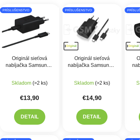
Výpis produktov
PRÍSLUŠENSTVO
PRÍSLUŠENSTVO
PRÍSLU
Originál sieťová
Originál sieťová
O
nabíjačka Samsung +
nabíjačka Samsung +
na
USB kábel TYP-C
USB kábel TYP-C
US
Priemerné hodnotenie produktu je 5,0 z 5 hviezdič
Priemerné hodnotenie 
15W
25W - EP-TA800EBE
Skladom
(>2 ks)
Skladom
(>2 ks)
S
+ EP-DG980BBE
€13,90
€14,90
DETAIL
DETAIL