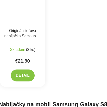
Originál sieťová
nabíjačka Samsung +
USB kábel TYP-C
45W - EP-TA845EBE
Skladom
(2 ks)
+ EP-DW797JBE
€21,90
DETAIL
Ovlád
Nabíjačky na mobil Samsung Galaxy S8