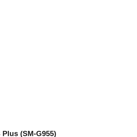
acie prvky výpisu
 Plus (SM-G955)