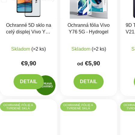
Ochranné 5D sklo na
Ochranná fólia Vivo
9D T
celý displej Vivo Y76
Y76 5G - Hydrogel
V21
5G
Skladom
(>2 ks)
Skladom
(>2 ks)
S
€9,90
€5,90
od
DETAIL
DETAIL
DOPRAVA
ZADARMO
OCHRANNÉ FÓLIE A
OCHRANNÉ FÓLIE A
OCHRAN
TVRDENÉ SKLÁ
TVRDENÉ SKLÁ
TVRD