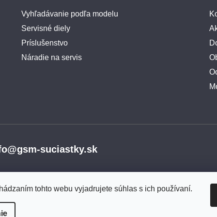
Vyhľadávanie podľa modelu
Ko
Servisné diely
A
Príslušenstvo
Do
Náradie na servis
O
O
M
fo@gsm-suciastky.sk
hádzaním tohto webu vyjadrujete súhlas s ich používaní.
ie