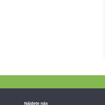
Zápätie
Nájdete nás