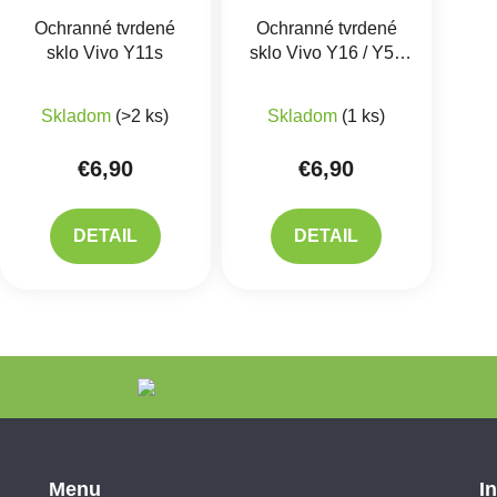
Ochranné tvrdené
Ochranné tvrdené
sklo Vivo Y11s
sklo Vivo Y16 / Y52
5G / Y72 5G / Y76s /
Y76 5G
Skladom
(>2 ks)
Skladom
(1 ks)
€6,90
€6,90
DETAIL
DETAIL
Ovlád
Menu
I