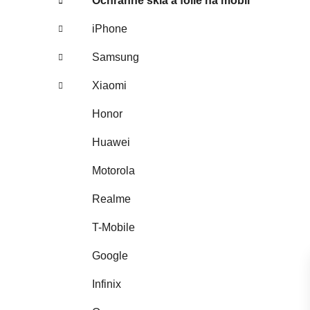
Ochranné sklá a fólie na mobil
iPhone
Samsung
Xiaomi
Honor
Huawei
Motorola
Realme
T-Mobile
Google
Infinix