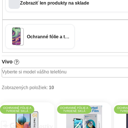
Zobraziť len produkty na sklade
Ochranné fólie a tvrdené sklá
Vivo
?
Zobrazených položiek:
10
Výpis produktov
OCHRANNÉ FÓLIE A
OCHRANNÉ FÓLIE A
OCHRAN
TVRDENÉ SKLÁ
TVRDENÉ SKLÁ
TVRD