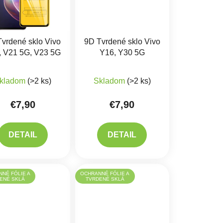
vrdené sklo Vivo
9D Tvrdené sklo Vivo
, V21 5G, V23 5G
Y16, Y30 5G
kladom
(>2 ks)
Skladom
(>2 ks)
€7,90
€7,90
DETAIL
DETAIL
NÉ FÓLIE A
OCHRANNÉ FÓLIE A
ENÉ SKLÁ
TVRDENÉ SKLÁ