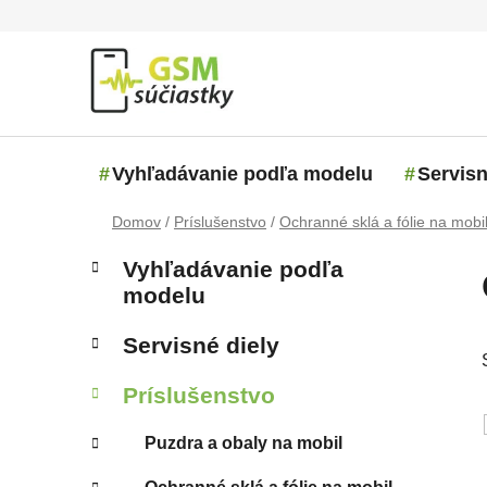
Prejsť na obsah
Vyhľadávanie podľa modelu
Servisn
Domov
/
Príslušenstvo
/
Ochranné sklá a fólie na mobi
Bočný panel
Kategórie
Preskočiť kategórie
Vyhľadávanie podľa
modelu
Servisné diely
Príslušenstvo
Puzdra a obaly na mobil