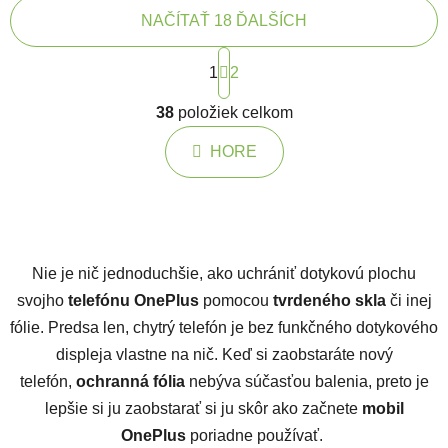
NAČÍTAŤ 18 ĎALŠÍCH
Stránkovanie
1
2
Ovládacie prvky výpisu
38
položiek celkom
HORE
Nie je nič jednoduchšie, ako uchrániť dotykovú plochu
svojho
telefónu OnePlus
pomocou
tvrdeného skla
či inej
fólie. Predsa len, chytrý telefón je bez funkčného dotykového
displeja vlastne na nič. Keď si zaobstaráte nový
telefón,
ochranná fólia
nebýva súčasťou balenia, preto je
lepšie si ju zaobstarať si ju skôr ako začnete
mobil
OnePlus
poriadne používať.