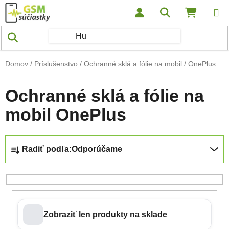
Prejsť na obsah
Hľadať
NÁKUP
Domov
/
Príslušenstvo
/
Ochranné sklá a fólie na mobil
/
OnePlus
Ochranné sklá a fólie na
mobil OnePlus
Radenie produktov
Radiť podľa:
Odporúčame
Zobraziť len produkty na sklade