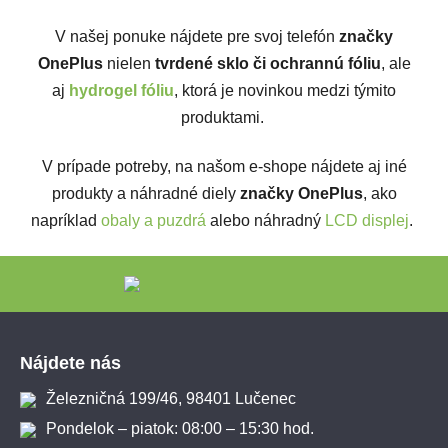
V našej ponuke nájdete pre svoj telefón
značky
OnePlus
nielen
tvrdené sklo či ochrannú fóliu
, ale
aj
hydrogel fóliu
, ktorá je novinkou medzi týmito
produktami.
V prípade potreby, na našom e-shope nájdete aj iné
produkty a náhradné diely
značky OnePlus
, ako
napríklad
obaly a puzdrá
alebo náhradný
LCD displej
.
Zápätie
Nájdete nás
Železničná 199/46, 98401 Lučenec
Pondelok – piatok: 08:00 – 15:30 hod.