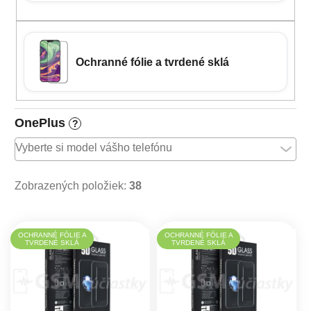
Ochranné fólie a tvrdené sklá
OnePlus
?
Zobrazených položiek:
38
Výpis produktov
OCHRANNÉ FÓLIE A
OCHRANNÉ FÓLIE A
TVRDENÉ SKLÁ
TVRDENÉ SKLÁ