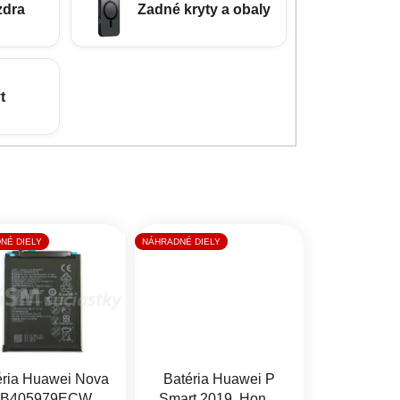
zdra
Zadné kryty a obaly
t
NÉ DIELY
NÁHRADNÉ DIELY
éria Huawei Nova
Batéria Huawei P
B405979ECW
Smart 2019, Honor