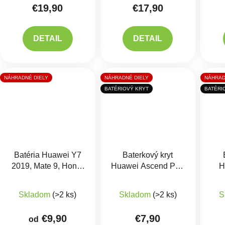
€19,90
€17,90
DETAIL
DETAIL
NÁHRADNÉ DIELY
NÁHRADNÉ DIELY
NÁHRAD
BATÉRIOVÝ KRYT
BATÉRI
Batéria Huawei Y7
Baterkový kryt
2019, Mate 9, Honor
Huawei Ascend P6 -
H
8C - HB406689ECW
2 farby
Priemerné hodnotenie produktu je 5,0 z 5 hviezdič
Skladom
(>2 ks)
Skladom
(>2 ks)
S
€9,90
€7,90
od