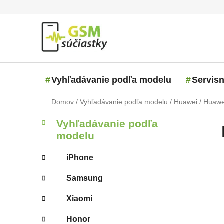
Prejsť na obsah
Vyhľadávanie podľa modelu
Servisn
Domov
/
Vyhľadávanie podľa modelu
/
Huawei
/
Huawei
Bočný panel
Kategórie
Preskočiť kategórie
Vyhľadávanie podľa
modelu
iPhone
Samsung
Xiaomi
Honor