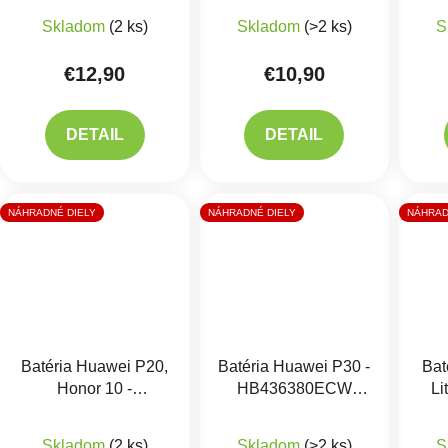
HB526488EEW
HB446486ECW
Skladom
(2 ks)
Skladom
(>2 ks)
S
€12,90
€10,90
DETAIL
DETAIL
NÁHRADNÉ DIELY
NÁHRADNÉ DIELY
NÁHRAD
Batéria Huawei P20,
Batéria Huawei P30 -
Bat
Honor 10 -
HB436380ECW
Li
HB396285ECW
Originál
Priemerné hodnotenie produktu je 5,0 z 5 hviezdič
Priemerné hodnotenie 
H
Skladom
(2 ks)
Skladom
(>2 ks)
S