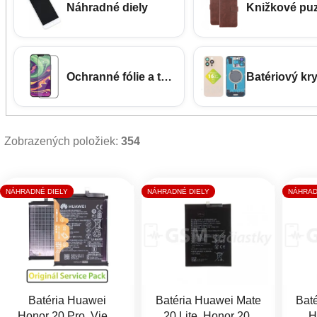
Náhradné diely
Knižkové pu
Ochranné fólie a tvrdené sklá
Batériový kry
Zobrazených položiek:
354
Výpis produktov
NÁHRADNÉ DIELY
NÁHRADNÉ DIELY
NÁHRAD
Batéria Huawei
Batéria Huawei Mate
Bat
Honor 20 Pro, View
20 Lite, Honor 20,
H