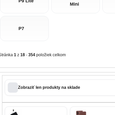
P9 Lite
Mini
P7
Stránka
1
z
18
-
354
položiek celkom
Zobraziť len produkty na sklade