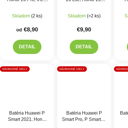
20, Mate 20, P20 Pro
Nova 5T -
Priemerné hodnotenie produktu je 5,0 z 5 hviezdič
Priemerné hodnotenie 
HB436486ECW
HB386589ECW
Skladom
(2 ks)
Skladom
(>2 ks)
S
€8,90
€9,90
od
DETAIL
DETAIL
NÁHRADNÉ DIELY
NÁHRADNÉ DIELY
NÁHRAD
Batéria Huawei P
Batéria Huawei P
Bat
Smart 2021, Honor
Smart Pro, P Smart Z,
10X lite -
Honor 9X -
H