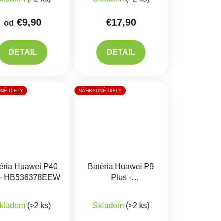
€9,90
€17,90
od
DETAIL
DETAIL
NÉ DIELY
NÁHRADNÉ DIELY
éria Huawei P40
Batéria Huawei P9
 - HB536378EEW
Plus -
HB376883ECW
kladom
(>2 ks)
Skladom
(>2 ks)