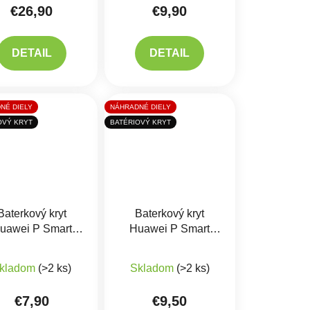
€26,90
€9,90
DETAIL
DETAIL
NÉ DIELY
NÁHRADNÉ DIELY
OVÝ KRYT
BATÉRIOVÝ KRYT
Baterkový kryt
Baterkový kryt
uawei P Smart
Huawei P Smart
2019
2021
iek.
kladom
(>2 ks)
Skladom
(>2 ks)
€7,90
€9,50