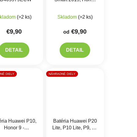
10 Lite -
iek.
produktu je 5,0 z 5 hviezdičiek.
Priemerné hodnotenie produktu je 5,0 z 5 hviezdičiek.
Priemerné hodnotenie produkt
HB396286ECW
kladom
(>2 ks)
Skladom
(>2 ks)
€9,90
€9,90
od
DETAIL
DETAIL
NÉ DIELY
NÁHRADNÉ DIELY
éria Huawei P10,
Batéria Huawei P20
Honor 9 -
Lite, P10 Lite, P9, P9
B386280ECW
Lite - HB366481ECW