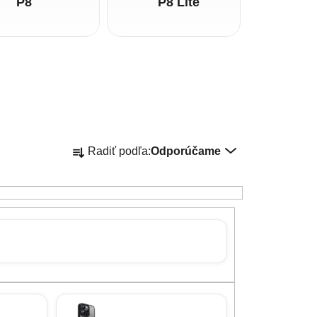
P8
P8 Lite
Radenie produktov
Radiť podľa:
Odporúčame