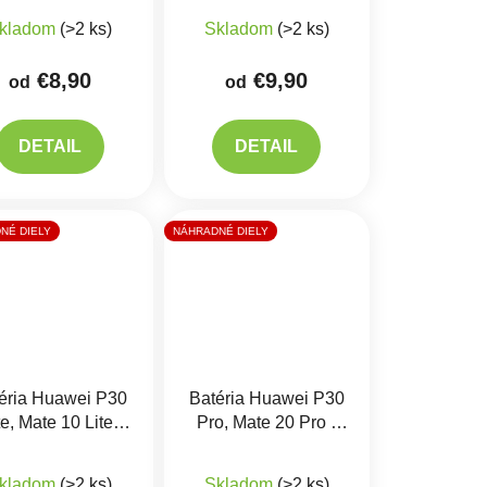
Priemerné hodnotenie produktu je 5,0 z 5 hviezdičiek.
Priemerné hodnotenie produkt
kladom
(>2 ks)
Skladom
(>2 ks)
€8,90
€9,90
od
od
DETAIL
DETAIL
NÉ DIELY
NÁHRADNÉ DIELY
éria Huawei P30
Batéria Huawei P30
te, Mate 10 Lite,
Pro, Mate 20 Pro -
Honor 7X -
HB486486ECW
iek.
produktu je 5,0 z 5 hviezdičiek.
Priemerné hodnotenie produktu je 4,7 z 5 hviezdičiek.
Priemerné hodnotenie produkt
B356687ECW
Originál
kladom
(>2 ks)
Skladom
(>2 ks)