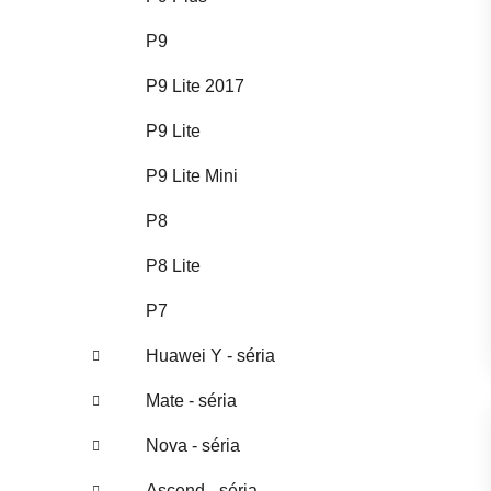
P9
P9 Lite 2017
P9 Lite
P9 Lite Mini
P8
P8 Lite
P7
Huawei Y - séria
Mate - séria
Nova - séria
Ascend - séria