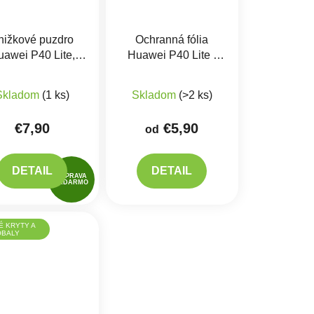
nižkové puzdro
Ochranná fólia
awei P40 Lite,
Huawei P40 Lite -
Modré
Hydrogel
produktu je 5,0 z 5 hviezdičiek.
Skladom
(1 ks)
Skladom
(>2 ks)
€7,90
€5,90
od
DETAIL
DETAIL
DOPRAVA
ZADARMO
É KRYTY A
OBALY