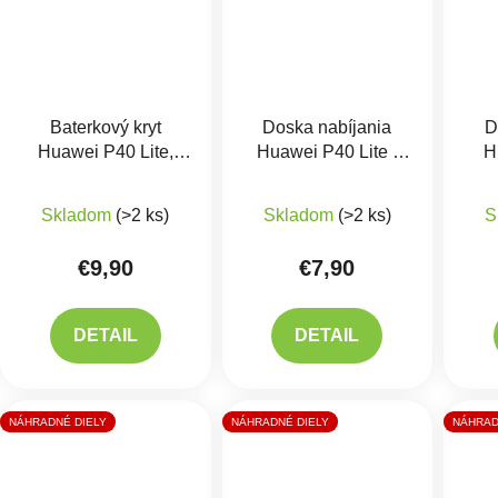
Baterkový kryt
Doska nabíjania
D
Huawei P40 Lite,
Huawei P40 Lite -
H
Zelený
nabíjací konektor,
mikrofón Originál
Skladom
(>2 ks)
Skladom
(>2 ks)
S
€9,90
€7,90
DETAIL
DETAIL
NÁHRADNÉ DIELY
NÁHRADNÉ DIELY
NÁHRAD