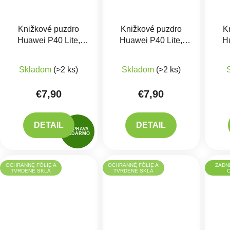
Knižkové puzdro
Knižkové puzdro
K
Huawei P40 Lite,
Huawei P40 Lite,
Hu
Červené
Čierne
Priemerné hodnotenie 
Skladom
(>2 ks)
Skladom
(>2 ks)
€7,90
€7,90
DETAIL
DETAIL
DOPRAVA
ZADARMO
OCHRANNÉ FÓLIE A
OCHRANNÉ FÓLIE A
ZADN
TVRDENÉ SKLÁ
TVRDENÉ SKLÁ