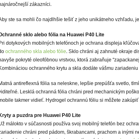
najnáročnejší zákazníci.
Aby ste sa mohli čo najdlhšie tešiť z jeho unikátneho vzhľadu, 
Ochranné sklo alebo fólia na Huawei P40 Lite
Pri dotykových mobilných telefónoch je ochrana displeja kľúčová. 
do
ochranného skla alebo fólie
. Sklo chráni aj zahnuté okraje di
navyše pokryté oleofóbnou vrstvou, ktorá zabraňuje “zapackanej”
Kombináciou ochranného krytu a skla dodáte vášmu zariadeniu 
Matná antireflexná fólia sa neleskne, lepšie prepúšťa svetlo, tlm
viditeľné. Lesklá ochranná fólia chráni pred mechanickým poško
mobile takmer vidieť. Hydrogel ochrannú fóliu si môžete zakúpiť 
Kryty a puzdra pre Huawei P40 Lite
Už málokto v súčasnosti používa svoj mobilný telefón bez ochr
zariadenie chráni pred pádom, škrabancami, prachom a inými ne