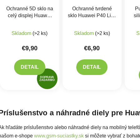
Ochranné 5D sklo na
Ochranné tvrdené
Pu
celý displej Huawei
sklo Huawei P40 Lite,
si
P40 lite, P40 Lite E
P40 Lite E
Skladom
(>2 ks)
Skladom
(>2 ks)
S
€9,90
€6,90
DETAIL
DETAIL
DOPRAVA
ZADARMO
Ovlád
Príslušenstvo a náhradné diely pre Hua
Ak hľadáte príslušenstvo alebo náhradné diely na mobilný tele
našom e-shope
www.gsm-suciastky.sk
si môžete vybrať z bohatej