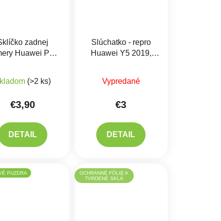
Sklíčko zadnej
Slúchatko - repro
ery Huawei P40
Huawei Y5 2019,
Lite
P30, Honor 8A
Priemerné hodnotenie produktu je 5,0 z 5 hviezdičiek.
kladom
(>2 ks)
Vypredané
€3,90
€3
DETAIL
DETAIL
VÉ PUZDRA
OCHRANNÉ FÓLIE A
TVRDENÉ SKLÁ