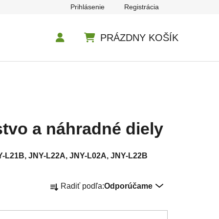
Prihlásenie
Registrácia
PRÁZDNY KOŠÍK
NÁKUPNÝ KOŠÍK
stvo a náhradné diely
NY-L21B, JNY-L22A, JNY-L02A, JNY-L22B
Radenie produktov
Radiť podľa:
Odporúčame