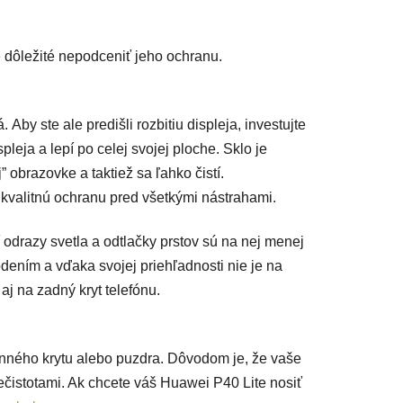
je dôležité nepodceniť jeho ochranu.
Aby ste ale predišli rozbitiu displeja, investujte
spleja a lepí po celej svojej ploche. Sklo je
 obrazovke a taktiež sa ľahko čistí.
kvalitnú ochranu pred všetkými nástrahami.
í odrazy svetla a odtlačky prstov sú na nej menej
dením a vďaka svojej priehľadnosti nie je na
aj na zadný kryt telefónu.
anného krytu alebo puzdra. Dôvodom je, že vaše
čistotami. Ak chcete váš Huawei P40 Lite nosiť