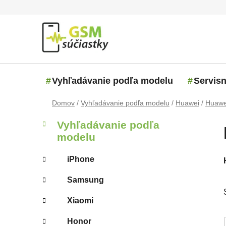
Prejsť na obsah
Vyhľadávanie podľa modelu
Servisn
Domov
/
Vyhľadávanie podľa modelu
/
Huawei
/
Huawei
Bočný panel
Kategórie
Preskočiť kategórie
Vyhľadávanie podľa
modelu
iPhone
Samsung
Xiaomi
Honor