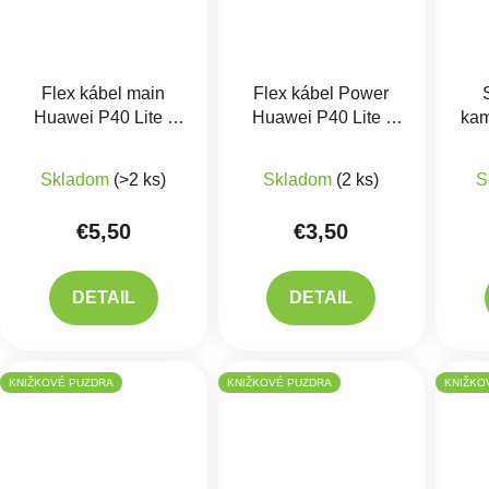
Flex kábel main
Flex kábel Power
Huawei P40 Lite -
Huawei P40 Lite -
kam
základnej dosky
zapínania a hlasitosti
Skladom
(>2 ks)
Skladom
(2 ks)
S
€5,50
€3,50
DETAIL
DETAIL
KNIŽKOVÉ PUZDRA
KNIŽKOVÉ PUZDRA
KNIŽKO