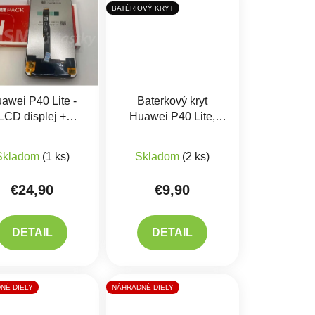
BATÉRIOVÝ KRYT
awei P40 Lite -
Baterkový kryt
LCD displej +
Huawei P40 Lite,
tykové sklo Ori
Ružový
produktu je 5,0 z 5 hviezdičiek.
Skladom
(1 ks)
Skladom
(2 ks)
€24,90
€9,90
DETAIL
DETAIL
NÉ DIELY
NÁHRADNÉ DIELY