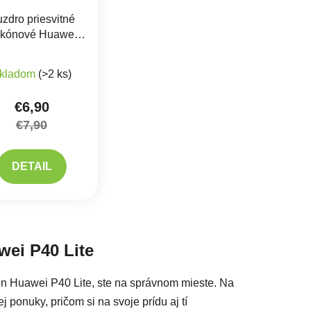
zdro priesvitné
likónové Huawei
P40 Lite
Priemerné hodnotenie produktu je 5,0 z 5 hviezdičiek.
kladom
(>2 ks)
€6,90
€7,90
DETAIL
acie prvky výpisu
wei P40 Lite
fón Huawei P40 Lite, ste na správnom mieste. Na
 ponuky, pričom si na svoje prídu aj tí