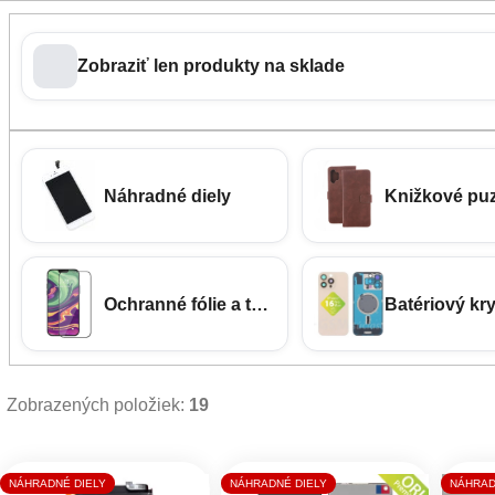
Zobraziť len produkty na sklade
Náhradné diely
Knižkové pu
Ochranné fólie a tvrdené sklá
Batériový kry
Zobrazených položiek:
19
Výpis produktov
NÁHRADNÉ DIELY
NÁHRADNÉ DIELY
NÁHRAD