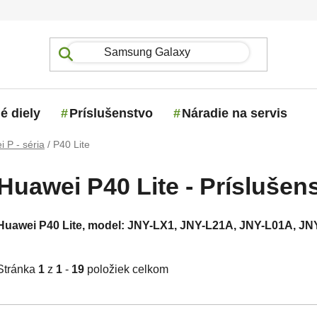
é diely
Príslušenstvo
Náradie na servis
 P - séria
/
P40 Lite
Huawei P40 Lite - Príslušen
Huawei P40 Lite, model: JNY-LX1, JNY-L21A, JNY-L01A, J
Stránka
1
z
1
-
19
položiek celkom