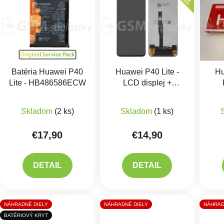
Batéria Huawei P40
Huawei P40 Lite -
Hu
Lite - HB486586ECW
LCD displej +
Dotykové sklo
Do
Priemerné hodnotenie 
Skladom
(2 ks)
Skladom
(1 ks)
€17,90
€14,90
DETAIL
DETAIL
NÁHRADNÉ DIELY
NÁHRADNÉ DIELY
NÁHRAD
BATÉRIOVÝ KRYT