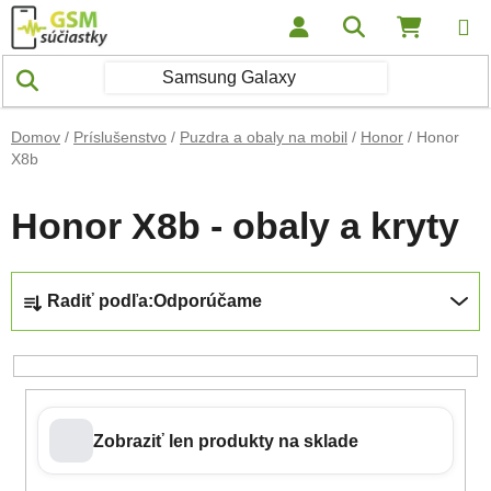
Prejsť na obsah
Hľadať
NÁKUP
Domov
/
Príslušenstvo
/
Puzdra a obaly na mobil
/
Honor
/
Honor
X8b
Honor X8b - obaly a kryty
Radenie produktov
Radiť podľa:
Odporúčame
Zobraziť len produkty na sklade