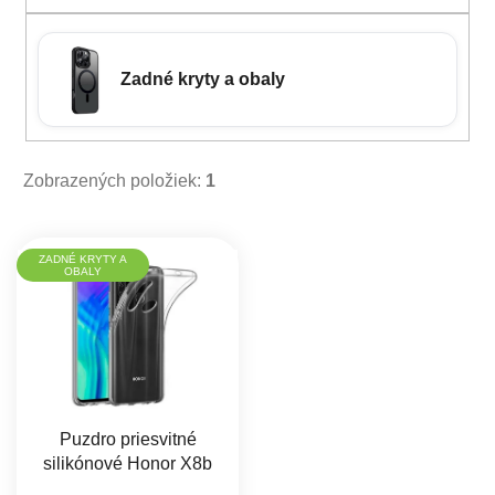
Zadné kryty a obaly
Zobrazených položiek:
1
Výpis produktov
ZADNÉ KRYTY A
OBALY
Puzdro priesvitné
silikónové Honor X8b