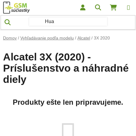
Prejsť na obsah
Hľadať
NÁKUP
Domov
/
Vyhľadávanie podľa modelu
/
Alcatel
/
3X 2020
Alcatel 3X (2020) -
Príslušenstvo a náhradné
diely
Produkty ešte len pripravujeme.