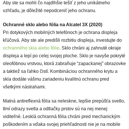
Aby ste sa mohli čo najdlhšie tešiť z jeho unikátneho
vzhľadu, je dôležité nepodceniť jeho ochranu.
Ochranné sklo alebo fólia na Alcatel 3X (2020)
Pri dotykových mobilných telefónoch je ochrana displeja
kľúčová. Aby ste ale predišli rozbitiu displeja, investujte do
ochranného skla alebo fólie
. Sklo chráni aj zahnuté okraje
displeja a lepí po celej svojej ploche. Sklo je navyše pokryté
oleofóbnou vrstvou, ktorá zabraňuje “zapackanej” obrazovke
a taktiež sa ľahko čistí.
Kombináciou ochranného krytu a
skla dodáte vášmu zariadeniu kvalitnú ochranu pred
všetkými nástrahami.
Matná antireflexná fólia sa neleskne, lepšie prepúšťa svetlo,
tlmí odrazy svetla a odtlačky prstov sú na nej menej
viditeľné. Lesklá ochranná fólia chráni pred mechanickým
poškodením a vďaka svojej priehľadnosti nie je na mobile