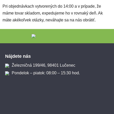
Pri objednávkach vytvorených do 14:00 a v prípade, že
máme tovar skladom, expedujeme ho v rovnaký deň. Ak
máte akékoľvek otázky, neváhajte sa na nás obrátiť.
Zápätie
Nájdete nás
Železničná 199/46, 98401 Lučenec
Pondelok – piatok: 08:00 – 15:30 hod.