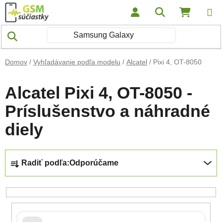
Prejsť na obsah
Hľadať
NÁKUP
Domov
/
Vyhľadávanie podľa modelu
/
Alcatel
/
Pixi 4, OT-8050
Alcatel Pixi 4, OT-8050 -
Príslušenstvo a náhradné
diely
Radenie produktov
Radiť podľa:
Odporúčame