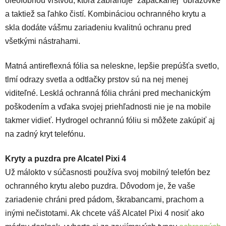
oleofóbnou vrstvou, ktorá zabraňuje “zapackanej” obrazovke
a taktiež sa ľahko čistí.
Kombináciou ochranného krytu a
skla dodáte vášmu zariadeniu kvalitnú ochranu pred
všetkými nástrahami.
Matná antireflexná fólia sa neleskne, lepšie prepúšťa svetlo,
tlmí odrazy svetla a odtlačky prstov sú na nej menej
viditeľné. Lesklá ochranná fólia chráni pred mechanickým
poškodením a vďaka svojej priehľadnosti nie je na mobile
takmer vidieť. Hydrogel ochrannú fóliu si môžete zakúpiť aj
na zadný kryt telefónu.
Kryty a puzdra pre Alcatel Pixi 4
Už málokto v súčasnosti používa svoj mobilný telefón bez
ochranného krytu alebo puzdra. Dôvodom je, že vaše
zariadenie chráni pred pádom, škrabancami, prachom a
inými nečistotami. Ak chcete váš Alcatel Pixi 4 nosiť ako