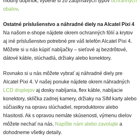
módny doplnok, vyberte si zo zaujímavých typov
ochranných
obalov
.
Ostatné príslušenstvo a náhradné diely na Alcatel Pixi 4
Na našom e-shope nájdete okrem ochranných fólií a krytov
aj iné príslušenstvo potrebné pre váš telefón Alcatel Pixi 4.
Môžete si u nás kúpiť nabíjačky – sieťové aj bezdrôtové,
dátové káble, slúchadlá, držiaky alebo konektory.
Rovnako si u nás môžete vybrať aj náhradné diely pre
Alcatel Pixi 4. V našej ponuke nájdete okrem náhradných
LCD displejov
aj dosky nabíjania, flex káble, nabíjacie
konektory, sklíčka zadnej kamery, držiaky na SIM karty alebo
súčiastky na opravu slúchadiel, reproduktorov alebo
hlasitosti. Ak s opravou nemáte skúsenosti, výmenu dielov
môžete nechať na nás.
Napíšte nám alebo zavolajte
a
dohodneme všetky detaily.