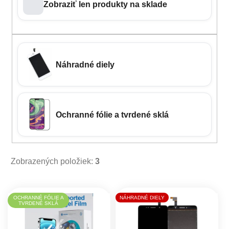
Zobraziť len produkty na sklade
Náhradné diely
Ochranné fólie a tvrdené sklá
Zobrazených položiek:
3
Výpis produktov
OCHRANNÉ FÓLIE A
NÁHRADNÉ DIELY
TVRDENÉ SKLÁ