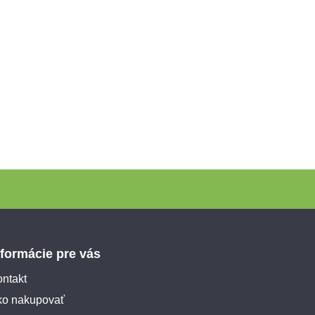
nformácie pre vás
ntakt
ko nakupovať