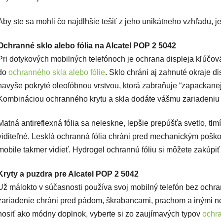
Aby ste sa mohli čo najdlhšie tešiť z jeho unikátneho vzhľadu, 
Ochranné sklo alebo fólia na Alcatel POP 2 5042
Pri dotykových mobilných telefónoch je ochrana displeja kľúčová. 
do
ochranného skla alebo fólie
. Sklo chráni aj zahnuté okraje di
navyše pokryté oleofóbnou vrstvou, ktorá zabraňuje “zapackanej”
Kombináciou ochranného krytu a skla dodáte vášmu zariadeniu 
Matná antireflexná fólia sa neleskne, lepšie prepúšťa svetlo, tlm
viditeľné. Lesklá ochranná fólia chráni pred mechanickým poško
mobile takmer vidieť. Hydrogel ochrannú fóliu si môžete zakúpiť 
Kryty a puzdra pre Alcatel POP 2 5042
Už málokto v súčasnosti používa svoj mobilný telefón bez ochr
zariadenie chráni pred pádom, škrabancami, prachom a inými ne
nosiť ako módny doplnok, vyberte si zo zaujímavých typov
ochr