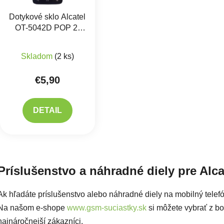
Dotykové sklo Alcatel
OT-5042D POP 2,
Orange Roya
Skladom
(2 ks)
€5,90
DETAIL
Ovlád
Príslušenstvo a náhradné diely pre Alc
Ak hľadáte príslušenstvo alebo náhradné diely na mobilný telef
Na našom e-shope
www.gsm-suciastky.sk
si môžete vybrať z boh
najnáročnejší zákazníci.