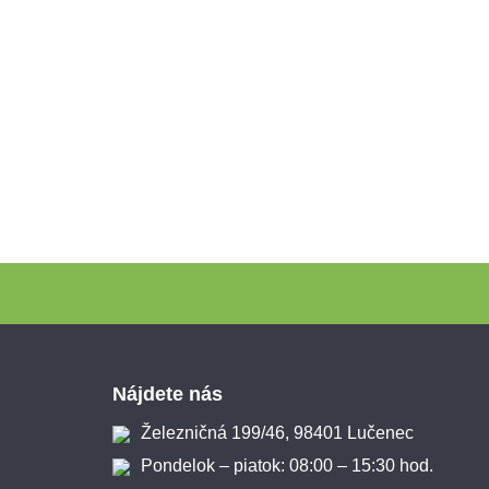
Zápätie
Nájdete nás
Železničná 199/46, 98401 Lučenec
Pondelok – piatok: 08:00 – 15:30 hod.