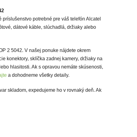
42
 príslušenstvo potrebné pre váš telefón Alcatel
tové, dátové káble, slúchadlá, držiaky alebo
POP 2 5042. V našej ponuke nájdete okrem
acie konektory, sklíčka zadnej kamery, držiaky na
lebo hlasitosti. Ak s opravou nemáte skúsenosti,
jte
a dohodneme všetky detaily.
ovar skladom, expedujeme ho v rovnaký deň. Ak