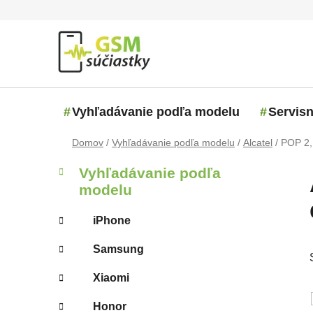
Prejsť na obsah
Vyhľadávanie podľa modelu
Servisn
Domov
/
Vyhľadávanie podľa modelu
/
Alcatel
/
POP 2,
Bočný panel
Kategórie
Preskočiť kategórie
Vyhľadávanie podľa
modelu
iPhone
Samsung
Xiaomi
Honor