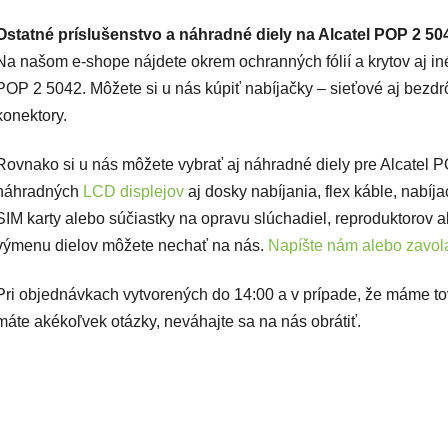
Ostatné príslušenstvo a náhradné diely na Alcatel POP 2 50
Na našom e-shope nájdete okrem ochranných fólií a krytov aj iné
POP 2 5042. Môžete si u nás kúpiť nabíjačky – sieťové aj bezdrô
konektory.
Rovnako si u nás môžete vybrať aj náhradné diely pre Alcatel 
náhradných
LCD displejov
aj dosky nabíjania, flex káble, nabíj
SIM karty alebo súčiastky na opravu slúchadiel, reproduktorov a
výmenu dielov môžete nechať na nás.
Napíšte nám alebo zavola
Pri objednávkach vytvorených do 14:00 a v prípade, že máme t
máte akékoľvek otázky, neváhajte sa na nás obrátiť.