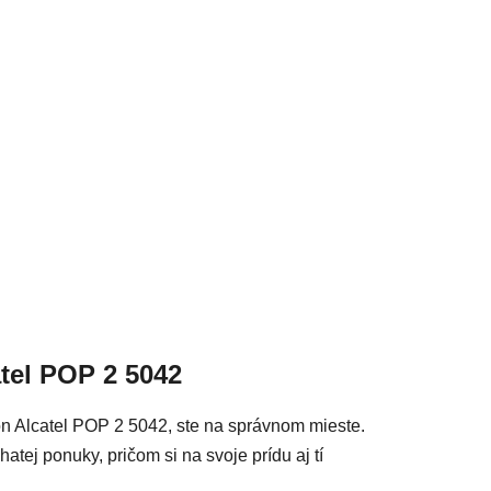
acie prvky výpisu
atel POP 2 5042
ón Alcatel POP 2 5042, ste na správnom mieste.
atej ponuky, pričom si na svoje prídu aj tí