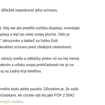
je dôležité nepodceniť jeho ochranu.
Aby ste ale predišli rozbitiu displeja, investujte
spleja a lepí po celej svojej ploche. Sklo je
 obrazovke a taktiež sa ľahko čistí.
kvalitnú ochranu pred všetkými nástrahami.
í odrazy svetla a odtlačky prstov sú na nej menej
dením a vďaka svojej priehľadnosti nie je na
aj na zadný kryt telefónu.
anného krytu alebo puzdra. Dôvodom je, že vaše
čistotami. Ak chcete váš Alcatel POP 2 5042
anných obalov
.