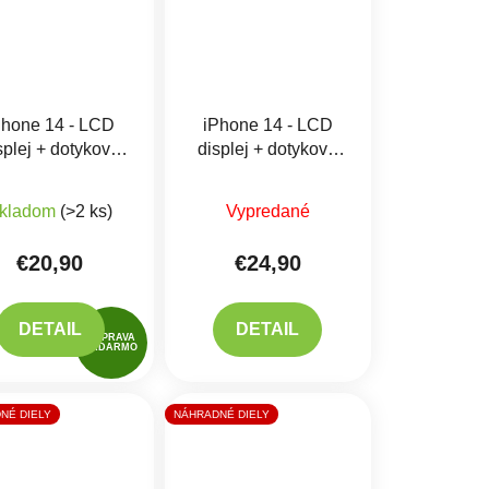
Phone 14 - LCD
iPhone 14 - LCD
splej + dotykové
displej + dotykové
o - incell premium
sklo - REPART incell
iek.
produktu je 5,0 z 5 hviezdičiek.
Priemerné hodnotenie produktu je 5,0 z 5 hviezdičiek.
kladom
(>2 ks)
Vypredané
€20,90
€24,90
DETAIL
DETAIL
DOPRAVA
ZADARMO
NÉ DIELY
NÁHRADNÉ DIELY