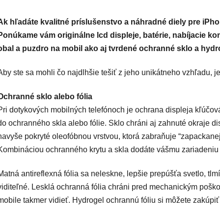
Ak hľadáte kvalitné príslušenstvo a náhradné diely pre iPh
Ponúkame vám originálne lcd displeje, batérie, nabíjacie kon
obal a puzdro na mobil ako aj tvrdené ochranné sklo a hydro
Aby ste sa mohli čo najdlhšie tešiť z jeho unikátneho vzhľadu, 
Ochranné sklo alebo fólia
Pri dotykových mobilných telefónoch je ochrana displeja kľúčová. 
do ochranného skla alebo fólie. Sklo chráni aj zahnuté okraje dis
navyše pokryté oleofóbnou vrstvou, ktorá zabraňuje “zapackanej”
Kombináciou ochranného krytu a skla dodáte vášmu zariadeniu 
Matná antireflexná fólia sa neleskne, lepšie prepúšťa svetlo, tlm
viditeľné. Lesklá ochranná fólia chráni pred mechanickým poško
mobile takmer vidieť. Hydrogel ochrannú fóliu si môžete zakúpiť 