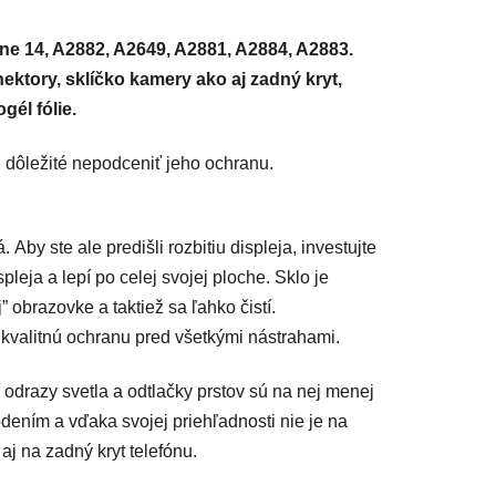
one 14, A2882, A2649, A2881, A2884, A2883.
ektory, sklíčko kamery ako aj zadný kryt,
gél fólie.
je dôležité nepodceniť jeho ochranu.
Aby ste ale predišli rozbitiu displeja, investujte
pleja a lepí po celej svojej ploche. Sklo je
 obrazovke a taktiež sa ľahko čistí.
kvalitnú ochranu pred všetkými nástrahami.
í odrazy svetla a odtlačky prstov sú na nej menej
dením a vďaka svojej priehľadnosti nie je na
aj na zadný kryt telefónu.