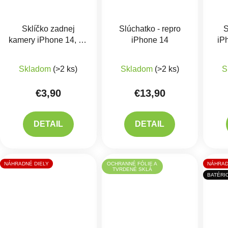
Sklíčko zadnej
Slúchatko - repro
S
kamery iPhone 14, 14
iPhone 14
iP
Plus
Priemerné hodnotenie produktu je 5,0 z 5 hviezdič
Skladom
(>2 ks)
Skladom
(>2 ks)
S
€3,90
€13,90
DETAIL
DETAIL
NÁHRADNÉ DIELY
OCHRANNÉ FÓLIE A
NÁHRAD
TVRDENÉ SKLÁ
BATÉRI