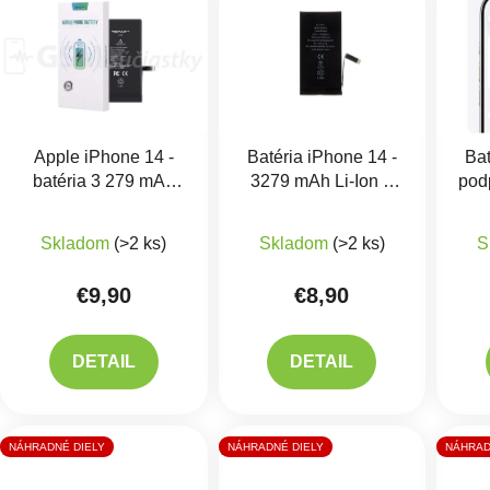
Apple iPhone 14 -
Batéria iPhone 14 -
Bat
batéria 3 279 mAh
3279 mAh Li-Ion
+
pod
(Zobrazuje zdravie)
Lepenie
„ge
Priemerné hodnotenie produktu je 5,0 z 5 hviezdič
Priemerné hodnotenie 
Skladom
(>2 ks)
Skladom
(>2 ks)
S
€9,90
€8,90
DETAIL
DETAIL
NÁHRADNÉ DIELY
NÁHRADNÉ DIELY
NÁHRAD