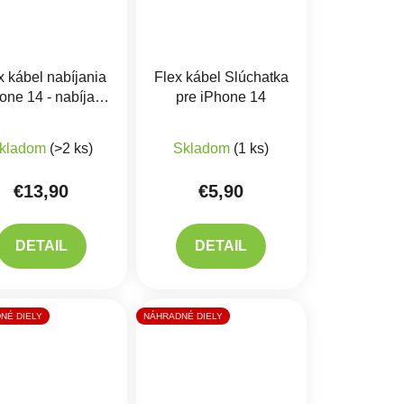
x kábel nabíjania
Flex kábel Slúchatka
one 14 - nabíjací
pre iPhone 14
nektor, mikrofón
iek.
Priemerné hodnotenie produktu je 5,0 z 5 hviezdičiek.
kladom
(>2 ks)
Skladom
(1 ks)
€13,90
€5,90
DETAIL
DETAIL
NÉ DIELY
NÁHRADNÉ DIELY