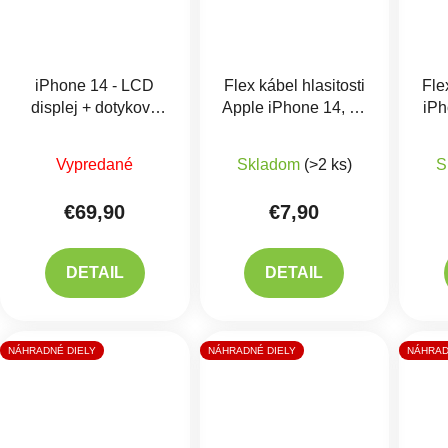
iPhone 14 - LCD
Flex kábel hlasitosti
Fle
displej + dotykové
Apple iPhone 14, 14
iPh
sklo - zobrazujúci sa
Plus
ko
Priemerné hodnotenie produktu je 5,0 z 5 hviezdič
ako Originál
Vypredané
Skladom
(>2 ks)
S
€69,90
€7,90
DETAIL
DETAIL
NÁHRADNÉ DIELY
NÁHRADNÉ DIELY
NÁHRAD