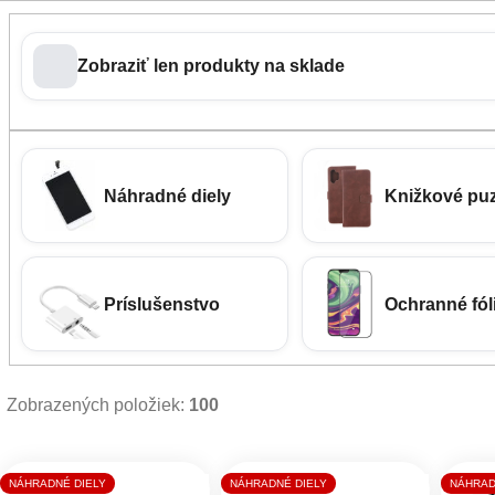
Zobraziť len produkty na sklade
Náhradné diely
Knižkové pu
Príslušenstvo
Ochranné fóli
Zobrazených položiek:
100
Výpis produktov
NÁHRADNÉ DIELY
NÁHRADNÉ DIELY
NÁHRAD