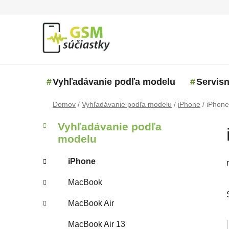
Prejsť na obsah
Vyhľadávanie podľa modelu
Servisn
Domov
/
Vyhľadávanie podľa modelu
/
iPhone
/
iPhone
Bočný panel
Kategórie
Preskočiť kategórie
Vyhľadávanie podľa
modelu
iPhone
MacBook
MacBook Air
MacBook Air 13