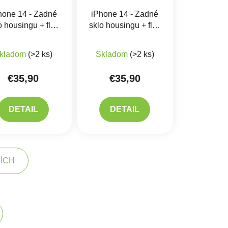
hone 14 - Zadné
iPhone 14 - Zadné
o housingu + flex
sklo housingu + flex
l Magsafe, blesk,
kábel Magsafe, blesk,
gnety, Červené
Magnety, Fialové
kladom
(>2 ks)
Skladom
(>2 ks)
€35,90
€35,90
DETAIL
DETAIL
ŠÍCH
kovanie
acie prvky výpisu