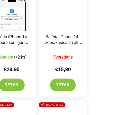
éria iPhone 14 -
Batéria iPhone 14 -
pora konfigurácie
zobrazujúca sa ako
nuine“
+ Lepenie
Originál
+ Lepenie
iek.
produktu je 4,0 z 5 hviezdičiek.
Priemerné hodnotenie produkt
kladom
(>2 ks)
Vypredané
€29,90
€15,90
DETAIL
DETAIL
NÉ DIELY
NÁHRADNÉ DIELY