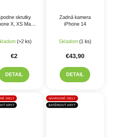
podne skrutky
Zadná kamera
hone X, XS Max,
iPhone 14
11, 12 Pro
iek.
Priemerné hodnotenie produktu je 5,0 z 5 hviezdičiek.
kladom
(>2 ks)
Skladom
(1 ks)
€2
€43,90
DETAIL
DETAIL
NÉ DIELY
NÁHRADNÉ DIELY
OVÝ KRYT
BATÉRIOVÝ KRYT