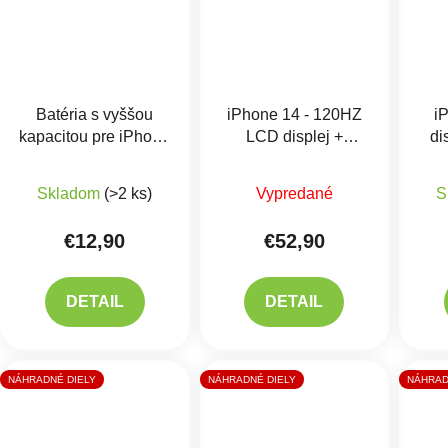
Batéria s vyššou
iPhone 14 - 120HZ
i
kapacitou pre iPhone
LCD displej +
di
14 - 3590 mAh
+
dotykové sklo - Soft
skl
Priemerné hodnotenie produktu je 5,0 z 5 hviezdič
Priemerné hodnotenie 
Lepenie
OLED
Skladom
(>2 ks)
Vypredané
S
€12,90
€52,90
DETAIL
DETAIL
NÁHRADNÉ DIELY
NÁHRADNÉ DIELY
NÁHRAD