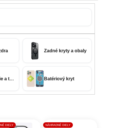
zdra
Zadné kryty a obaly
e a tvrdené sklá
Batériový kryt
NÉ DIELY
NÁHRADNÉ DIELY