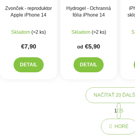
Zvonček - reproduktor
Hydrogel - Ochranná
iP
Apple iPhone 14
fólia iPhone 14
skl
kábe
Ma
Skladom
(>2 ks)
Skladom
(>2 ks)
S
€7,90
€5,90
od
DETAIL
DETAIL
NAČÍTAŤ 20 ĎAL
Strán
1
5
Ovlád
HORE