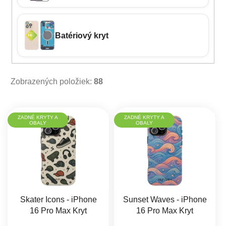
Batériový kryt
Zobrazených položiek:
88
Výpis produktov
ZADNÉ KRYTY A
ZADNÉ KRYTY A
OBALY
OBALY
Skater Icons - iPhone
Sunset Waves - iPhone
16 Pro Max Kryt
16 Pro Max Kryt