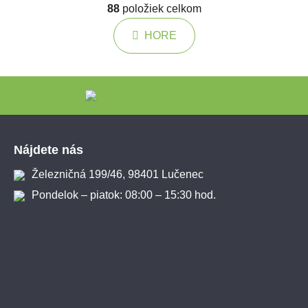
88
položiek celkom
Ovládacie prvky výpisu
HORE
Zápätie
Nájdete nás
Železničná 199/46, 98401 Lučenec
Pondelok – piatok: 08:00 – 15:30 hod.