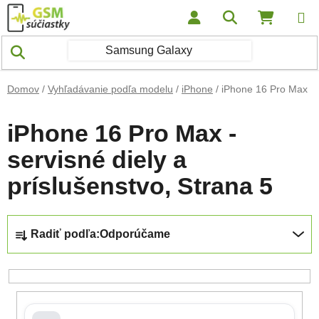
Prejsť na obsah
Hľadať
NÁKUP
Domov
/
Vyhľadávanie podľa modelu
/
iPhone
/
iPhone 16 Pro Max
iPhone 16 Pro Max -
servisné diely a
príslušenstvo
, Strana 5
Radenie produktov
Radiť podľa:
Odporúčame