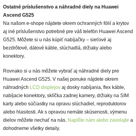
Ostatné príslušenstvo a náhradné diely na Huawei
Ascend G525
Na našom e-shope nájdete okrem ochranných fólií a krytov
aj iné príslušenstvo potrebné pre váš telefón Huawei Ascend
G525. Môžete si u nás kúpiť nabíjačky – sieťové aj
bezdrôtové, dátové káble, slúchadlá, držiaky alebo
konektory.
Rovnako si u nás môžete vybrať aj náhradné diely pre
Huawei Ascend G525. V našej ponuke nájdete okrem
náhradných
LCD displejov
aj dosky nabíjania, flex káble,
nabíjacie konektory, sklíčka zadnej kamery, držiaky na SIM
karty alebo súčiastky na opravu slúchadiel, reproduktorov
alebo hlasitosti. Ak s opravou nemáte skúsenosti, výmenu
dielov môžete nechať na nás.
Napíšte nám alebo zavolajte
a
dohodneme všetky detaily.