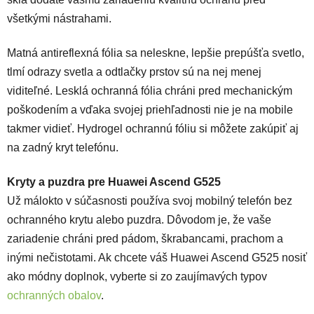
všetkými nástrahami.
Matná antireflexná fólia sa neleskne, lepšie prepúšťa svetlo,
tlmí odrazy svetla a odtlačky prstov sú na nej menej
viditeľné. Lesklá ochranná fólia chráni pred mechanickým
poškodením a vďaka svojej priehľadnosti nie je na mobile
takmer vidieť. Hydrogel ochrannú fóliu si môžete zakúpiť aj
na zadný kryt telefónu.
Kryty a puzdra pre Huawei Ascend G525
Už málokto v súčasnosti používa svoj mobilný telefón bez
ochranného krytu alebo puzdra. Dôvodom je, že vaše
zariadenie chráni pred pádom, škrabancami, prachom a
inými nečistotami. Ak chcete váš Huawei Ascend G525 nosiť
ako módny doplnok, vyberte si zo zaujímavých typov
ochranných obalov
.