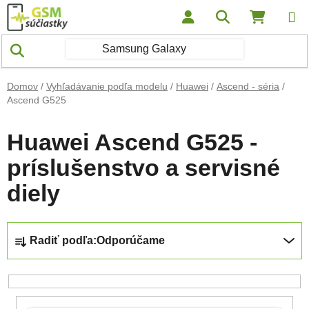
Prejsť na obsah
Hľadať
NÁKUP
Domov
/
Vyhľadávanie podľa modelu
/
Huawei
/
Ascend - séria
/
Ascend G525
Huawei Ascend G525 -
príslušenstvo a servisné
diely
Radenie produktov
Radiť podľa:
Odporúčame