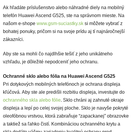
Ak hľadáte príslušenstvo alebo náhradné diely na mobilný
telefón Huawei Ascend G525, ste na správnom mieste. Na
našom e-shope
www.gsm-suciastky.sk
si môžete vybrať z
bohatej ponuky, pričom si na svoje prídu aj tí najnáročnejší
zákazníci.
Aby ste sa mohli čo najdlhšie tešiť z jeho unikátneho
vzhľadu, je dôležité nepodceniť jeho ochranu.
Ochranné sklo alebo fólia na Huawei Ascend G525
Pri dotykových mobilných telefónoch je ochrana displeja
kľúčová. Aby ste ale predišli rozbitiu displeja, investujte do
ochranného skla alebo fólie
. Sklo chráni aj zahnuté okraje
displeja a lepí po celej svojej ploche. Sklo je navyše pokryté
oleofóbnou vrstvou, ktorá zabraňuje “zapackanej” obrazovke
a taktiež sa ľahko čistí.
Kombináciou ochranného krytu a
skla dodáte vášmu zariadeniu kvalitnú ochranu pred