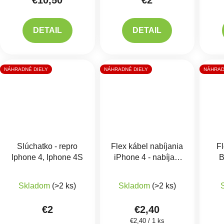
€10,50
€2
DETAIL
DETAIL
NÁHRADNÉ DIELY
NÁHRADNÉ DIELY
NÁHRAD
Slúchatko - repro
Flex kábel nabíjania
F
Iphone 4, Iphone 4S
iPhone 4 - nabíjací
B
konektor, mikrofón
Skladom
(>2 ks)
Skladom
(>2 ks)
€2
€2,40
Jednotková cena:
€2,40 / 1 ks