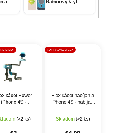
e a tvrdené sklá
Batériový kryt
NÉ DIELY
NÁHRADNÉ DIELY
ex kábel Power
Flex kábel nabíjania
iPhone 4S -
iPhone 4S - nabíjací
pínania, senzor
konektor, mikrofón
iek.
Priemerné hodnotenie produktu je 5,0 z 5 hviezdičiek.
zobrazovania
kladom
(>2 ks)
Skladom
(>2 ks)