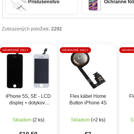
Príslušenstvo
Ochranné fóli
Zobrazených položiek:
2292
Výpis produktov
NÁHRADNÉ DIELY
NÁHRADNÉ DIELY
NÁHRAD
iPhone 5S, SE - LCD
Flex kábel Home
Fl
displej + dotykové
Button iPhone 4S
sklo
za
Priemerné hodnotenie produktu je 5,0 z 5 hviezdič
Skladom
(2 ks)
Skladom
(>2 ks)
S