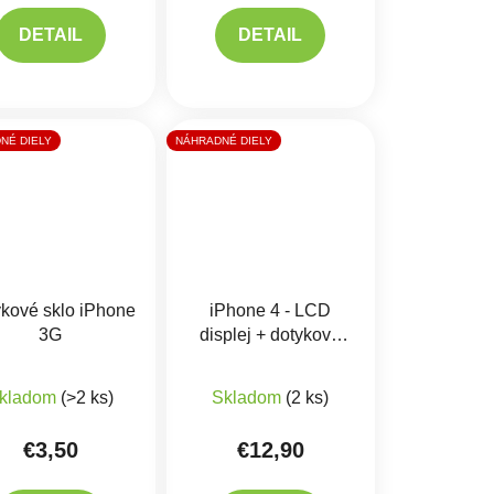
DETAIL
DETAIL
NÉ DIELY
NÁHRADNÉ DIELY
kové sklo iPhone
iPhone 4 - LCD
3G
displej + dotykové
sklo
iek.
Priemerné hodnotenie produkt
kladom
(>2 ks)
Skladom
(2 ks)
€3,50
€12,90