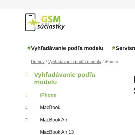
Prejsť na obsah
Vyhľadávanie podľa modelu
Servisn
Domov
/
Vyhľadávanie podľa modelu
/
iPhone
Bočný panel
Kategórie
Preskočiť kategórie
Vyhľadávanie podľa
modelu
iPhone
MacBook
MacBook Air
MacBook Air 13