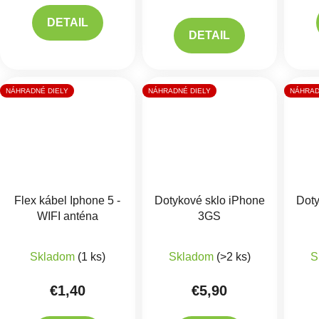
DETAIL
DETAIL
NÁHRADNÉ DIELY
NÁHRADNÉ DIELY
NÁHRAD
Flex kábel Iphone 5 -
Dotykové sklo iPhone
Doty
WIFI anténa
3GS
Priemerné hodnotenie produktu je 5,0 z 5 hviezdič
Skladom
(1 ks)
Skladom
(>2 ks)
S
€1,40
€5,90