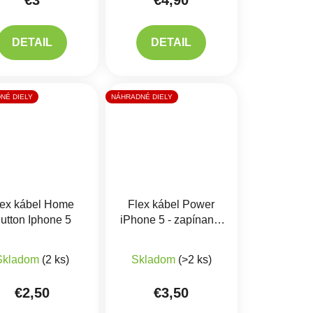
€3
€4,90
DETAIL
DETAIL
NÉ DIELY
NÁHRADNÉ DIELY
lex kábel Home
Flex kábel Power
utton Iphone 5
iPhone 5 - zapínania
a hlasitosti
Skladom
(2 ks)
Skladom
(>2 ks)
€2,50
€3,50