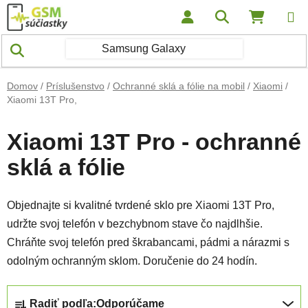
Prejsť na obsah
Hľadať
NÁKUP
Domov
/
Príslušenstvo
/
Ochranné sklá a fólie na mobil
/
Xiaomi
/
Xiaomi 13T Pro,
Xiaomi 13T Pro - ochranné
sklá a fólie
Objednajte si kvalitné tvrdené sklo pre Xiaomi 13T Pro,
udržte svoj telefón v bezchybnom stave čo najdlhšie.
Chráňte svoj telefón pred škrabancami, pádmi a nárazmi s
odolným ochranným sklom. Doručenie do 24 hodín.
Radenie produktov
Radiť podľa:
Odporúčame