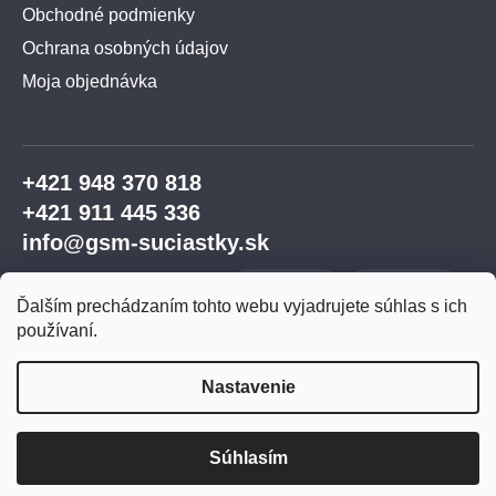
Obchodné podmienky
Ochrana osobných údajov
Moja objednávka
+421 948 370 818
+421 911 445 336
info@gsm-suciastky.sk
Ďalším prechádzaním tohto webu vyjadrujete súhlas s ich
používaní.
Nastavenie
Vytvoril Shoptet Premium
Súhlasím
Copyright 2026
GSM súčiastky
. Všetky práva
vyhradené.
Upraviť nastavenie cookies