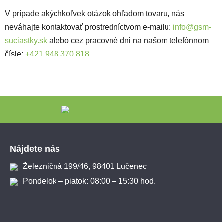
V prípade akýchkoľvek otázok ohľadom tovaru, nás
neváhajte kontaktovať prostredníctvom e-mailu:
info@gsm-
suciastky.sk
alebo cez pracovné dni na našom telefónnom
čísle:
+421 948 370 818
Zápätie
Nájdete nás
Železničná 199/46, 98401 Lučenec
Pondelok – piatok: 08:00 – 15:30 hod.