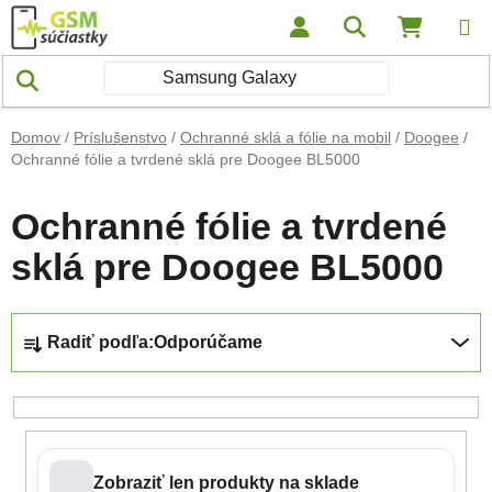
Prejsť na obsah
Hľadať
NÁKUP
Domov
/
Príslušenstvo
/
Ochranné sklá a fólie na mobil
/
Doogee
/
Ochranné fólie a tvrdené sklá pre Doogee BL5000
Ochranné fólie a tvrdené
sklá pre Doogee BL5000
Radenie produktov
Radiť podľa:
Odporúčame
Zobraziť len produkty na sklade