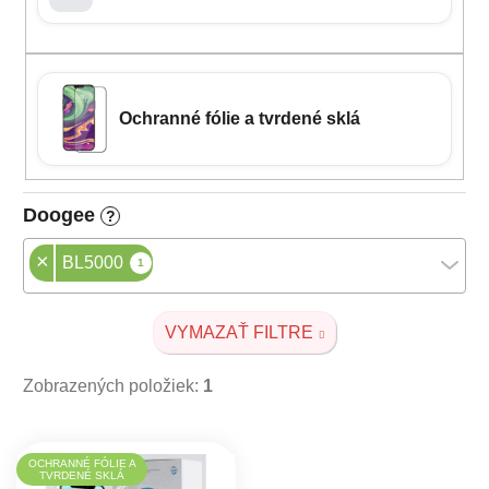
Ochranné fólie a tvrdené sklá
Doogee
?
×
BL5000
1
VYMAZAŤ FILTRE
Zobrazených položiek:
1
Výpis produktov
OCHRANNÉ FÓLIE A
TVRDENÉ SKLÁ