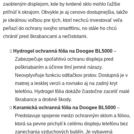
zaobleným displejom, kde by tvrdené sklo mohlo ťažšie
priľnúť k okrajom. Obvykle je aj cenovo dostupnejšia, takže
je ideálnou voľbou pre tých, ktorí nechcú investovať veľa
peňazí do ochrany svojho smartfónu, no stále ho chcú
chrániť pred škrabancami a nečistotami.
Hydrogel ochranná fólia na Doogee BL5000
–
Zabezpečuje spoľahlivú ochranu displeja pred
poškriabaním a účinne tlmí jemné nárazy.
Neovplyvňuje funkciu odtlačkov prstov. Dostupná je v
matnej a lesklej verzii a rovnako aj na zadný kryt
telefónu. Hydrogel fólia dokáže čiastočne zaceliť malé
škrabance a drobné škody.
Keramická ochranná fólia na Doogee BL5000
–
Predstavuje spojenie medzi ochranným sklom a fóliou,
ktorá sa pevne prichytí k celému displeju telefónu bez
zanechania vzduchových bublín. Je vybavená