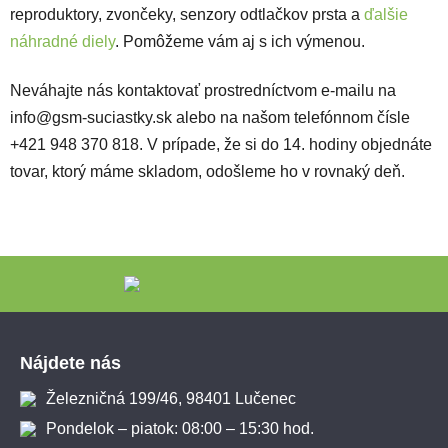
reproduktory, zvončeky, senzory odtlačkov prsta a
ďalšie
náhradné diely
. Pomôžeme vám aj s ich výmenou.
Neváhajte nás kontaktovať prostredníctvom e-mailu na
info@gsm-suciastky.sk alebo na našom telefónnom čísle
+421 948 370 818. V prípade, že si do 14. hodiny objednáte
tovar, ktorý máme skladom, odošleme ho v rovnaký deň.
Zápätie
Nájdete nás
Železničná 199/46, 98401 Lučenec
Pondelok – piatok: 08:00 – 15:30 hod.