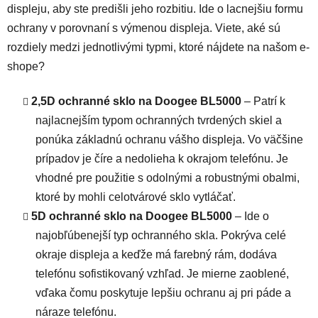
displeju, aby ste predišli jeho rozbitiu. Ide o lacnejšiu formu
ochrany v porovnaní s výmenou displeja. Viete, aké sú
rozdiely medzi jednotlivými typmi, ktoré nájdete na našom e-
shope?
2,5D ochranné sklo na Doogee BL5000
– Patrí k
najlacnejším typom ochranných tvrdených skiel a
ponúka základnú ochranu vášho displeja. Vo väčšine
prípadov je číre a nedolieha k okrajom telefónu. Je
vhodné pre použitie s odolnými a robustnými obalmi,
ktoré by mohli celotvárové sklo vytláčať.
5D ochranné sklo na Doogee BL5000
– Ide o
najobľúbenejší typ ochranného skla. Pokrýva celé
okraje displeja a keďže má farebný rám, dodáva
telefónu sofistikovaný vzhľad. Je mierne zaoblené,
vďaka čomu poskytuje lepšiu ochranu aj pri páde a
náraze telefónu.