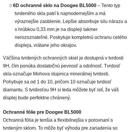
6D ochranné sklo na Doogee BL5000
– Tento typ
tvrdeného skla patrí k najmodernejším a má
výraznejšie zaoblenie. Lepšie absorbuje silu nárazu a
s hrúbkou 0,33 mm je na displeji takmer
nerozoznateľné. Poskytuje kompletnú ochranu celého
displeja, vrátane jeho okrajov.
Väčšina tvrdených ochranných skiel je dostupná v tvrdosti
9H, čím ponúka dostatočnú pevnosť a odolnosť. Tvrdosť
skla označuje Mohova stupnica minerálnej tvrdosti.
Pohybuje sa od 1 do 10, pričom 10 označuje tvrdosť
diamantu. S tvrdosťou 9H si teda môžete byť istí, že váš
displej bude perfektne chránený.
Ochranné fólie pre Doogee BL5000
Ochranná fólia je tenšia a flexibilnejšia v porovnaní s
tvrdeným sklom. To môže byť výhoda pre zariadenia so