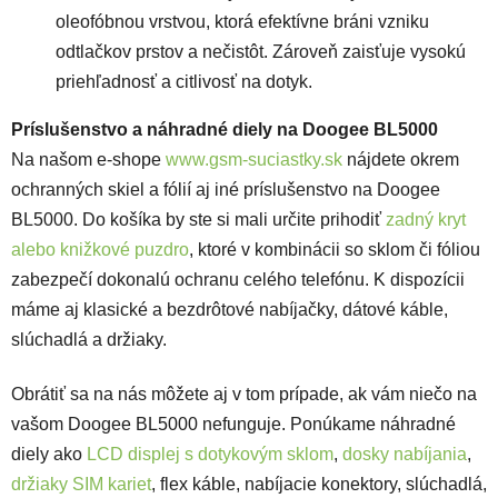
oleofóbnou vrstvou, ktorá efektívne bráni vzniku
odtlačkov prstov a nečistôt. Zároveň zaisťuje vysokú
priehľadnosť a citlivosť na dotyk.
Príslušenstvo a náhradné diely na Doogee BL5000
Na našom e-shope
www.gsm-suciastky.sk
nájdete okrem
ochranných skiel a fólií aj iné príslušenstvo na Doogee
BL5000. Do košíka by ste si mali určite prihodiť
zadný kryt
alebo knižkové puzdro
, ktoré v kombinácii so sklom či fóliou
zabezpečí dokonalú ochranu celého telefónu. K dispozícii
máme aj klasické a bezdrôtové nabíjačky, dátové káble,
slúchadlá a držiaky.
Obrátiť sa na nás môžete aj v tom prípade, ak vám niečo na
vašom Doogee BL5000 nefunguje. Ponúkame
náhradné
diely
ako
LCD displej s dotykovým sklom
,
dosky nabíjania
,
držiaky SIM kariet
, flex káble, nabíjacie konektory, slúchadlá,