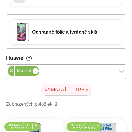
Ochranné fólie a tvrdené sklá
Huawei
?
×
Mate 8
2
VYMAZAŤ FILTRE
Zobrazených položiek:
2
Výpis produktov
OCHRANNÉ FÓLIE A
OCHRANNÉ FÓLIE A
TVRDENÉ SKLÁ
TVRDENÉ SKLÁ