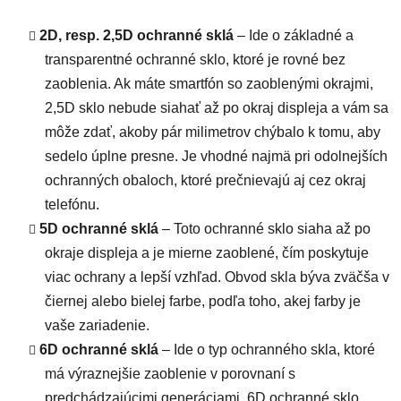
2D, resp. 2,5D ochranné sklá
– Ide o základné a
transparentné ochranné sklo, ktoré je rovné bez
zaoblenia. Ak máte smartfón so zaoblenými okrajmi,
2,5D sklo nebude siahať až po okraj displeja a vám sa
môže zdať, akoby pár milimetrov chýbalo k tomu, aby
sedelo úplne presne. Je vhodné najmä pri odolnejších
ochranných obaloch, ktoré prečnievajú aj cez okraj
telefónu.
5D ochranné sklá
– Toto ochranné sklo siaha až po
okraje displeja a je mierne zaoblené, čím poskytuje
viac ochrany a lepší vzhľad. Obvod skla býva zväčša v
čiernej alebo bielej farbe, podľa toho, akej farby je
vaše zariadenie.
6D ochranné sklá
– Ide o typ ochranného skla, ktoré
má výraznejšie zaoblenie v porovnaní s
predchádzajúcimi generáciami. 6D ochranné sklo