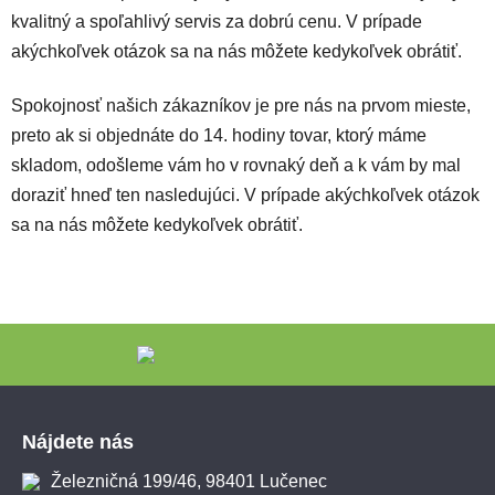
kvalitný a spoľahlivý servis za dobrú cenu. V prípade
akýchkoľvek otázok sa na nás môžete kedykoľvek obrátiť.
Spokojnosť našich zákazníkov je pre nás na prvom mieste,
preto ak si objednáte do 14. hodiny tovar, ktorý máme
skladom, odošleme vám ho v rovnaký deň a k vám by mal
doraziť hneď ten nasledujúci. V prípade akýchkoľvek otázok
sa na nás môžete kedykoľvek obrátiť.
Zápätie
Nájdete nás
Železničná 199/46, 98401 Lučenec