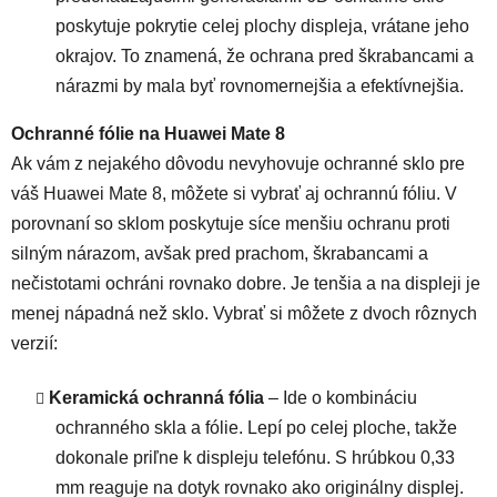
poskytuje pokrytie celej plochy displeja, vrátane jeho
okrajov. To znamená, že ochrana pred škrabancami a
nárazmi by mala byť rovnomernejšia a efektívnejšia.
Ochranné fólie na Huawei Mate 8
Ak vám z nejakého dôvodu nevyhovuje ochranné sklo pre
váš Huawei Mate 8, môžete si vybrať aj ochrannú fóliu. V
porovnaní so sklom poskytuje síce menšiu ochranu proti
silným nárazom, avšak pred prachom, škrabancami a
nečistotami ochráni rovnako dobre. Je tenšia a na displeji je
menej nápadná než sklo. Vybrať si môžete z dvoch rôznych
verzií:
Keramická ochranná fólia
– Ide o kombináciu
ochranného skla a fólie. Lepí po celej ploche, takže
dokonale priľne k displeju telefónu. S hrúbkou 0,33
mm reaguje na dotyk rovnako ako originálny displej.