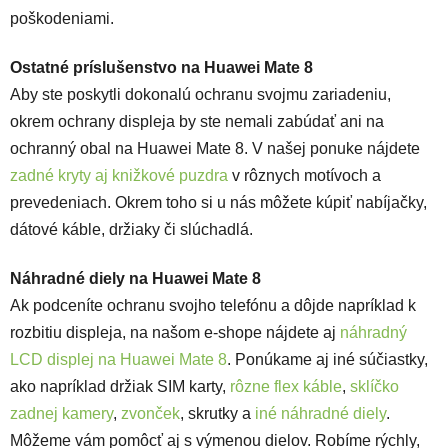
poškodeniami.
Ostatné príslušenstvo na Huawei Mate 8
Aby ste poskytli dokonalú ochranu svojmu zariadeniu,
okrem ochrany displeja by ste nemali zabúdať ani na
ochranný obal na Huawei Mate 8
. V našej ponuke nájdete
zadné kryty aj knižkové puzdra
v rôznych motívoch a
prevedeniach. Okrem toho si u nás môžete kúpiť nabíjačky,
dátové káble, držiaky či slúchadlá.
Náhradné diely na Huawei Mate 8
Ak podceníte ochranu svojho telefónu a dôjde napríklad k
rozbitiu displeja, na našom e-shope nájdete aj
náhradný
LCD displej na Huawei Mate 8
. Ponúkame aj iné súčiastky,
ako napríklad držiak SIM karty,
rôzne flex káble
,
sklíčko
zadnej kamery
,
zvonček
, skrutky a
iné náhradné diely
.
Môžeme vám pomôcť aj s výmenou dielov. Robíme rýchly,