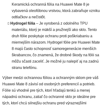
Keramická ochranná fólia na Huawei Mate 8 je
vybavená oleofóbnou vrstvou, ktorá zabraňuje vzniku
odtlačkov a nečistôt.
Hydrogel fólia
– Je vyrobená z odolného TPU
materiálu, ktorý je mäkší a pružnejší ako sklo. Tento
druh fólie poskytuje ochranu proti poškriabaniu a
miernejším nárazom. Hydrogel fólie pre Huawei Mate
8 majú často schopnosť samoregenerácie menších
škrabancov, čo znamená, že drobné škody na fólii sa
môžu sčasti zaceliť. Je možné ju nalepiť aj na zadnú
stranu telefónu.
Výber medzi ochrannou fóliou a ochranným sklom pre váš
Huawei Mate 8 závisí od osobných preferencií a potrieb.
Fólie sú vhodné pre tých, ktorí hľadajú tenkú a menej
nápadnú ochranu, zatiaľ čo ochranné sklo je ideálne pre
tých, ktorí chcú silnejšiu ochranu pred výraznejšími