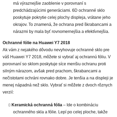
má výraznejšie zaoblenie v porovnaní s
predchádzajúcimi generáciami. 6D ochranné sklo
poskytuje pokrytie celej plochy displeja, vrátane jeho
okrajov. To znamená, že ochrana pred škrabancami a
nárazmi by mala byť rovnomernejšia a efektívnejšia.
Ochranné fólie na Huawei Y7 2018
Ak vám z nejakého dôvodu nevyhovuje ochranné sklo pre
váš Huawei Y7 2018, môžete si vybrať aj ochrannú fóliu. V
porovnaní so sklom poskytuje síce menšiu ochranu proti
silným nárazom, avšak pred prachom, škrabancami a
nečistotami ochráni rovnako dobre. Je tenšia a na displeji je
menej nápadná než sklo. Vybrať si môžete z dvoch rôznych
verzií:
Keramická ochranná fólia
– Ide o kombináciu
ochranného skla a fólie. Lepí po celej ploche, takže