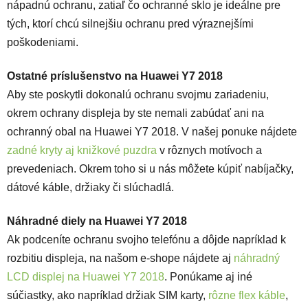
nápadnú ochranu, zatiaľ čo ochranné sklo je ideálne pre
tých, ktorí chcú silnejšiu ochranu pred výraznejšími
poškodeniami.
Ostatné príslušenstvo na Huawei Y7 2018
Aby ste poskytli dokonalú ochranu svojmu zariadeniu,
okrem ochrany displeja by ste nemali zabúdať ani na
ochranný obal na Huawei Y7 2018
. V našej ponuke nájdete
zadné kryty aj knižkové puzdra
v rôznych motívoch a
prevedeniach. Okrem toho si u nás môžete kúpiť nabíjačky,
dátové káble, držiaky či slúchadlá.
Náhradné diely na Huawei Y7 2018
Ak podceníte ochranu svojho telefónu a dôjde napríklad k
rozbitiu displeja, na našom e-shope nájdete aj
náhradný
LCD displej na Huawei Y7 2018
. Ponúkame aj iné
súčiastky, ako napríklad držiak SIM karty,
rôzne flex káble
,