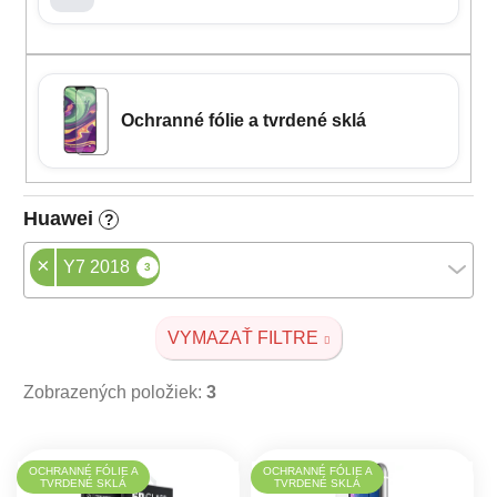
Ochranné fólie a tvrdené sklá
Huawei
?
×
Y7 2018
3
VYMAZAŤ FILTRE
Zobrazených položiek:
3
Výpis produktov
OCHRANNÉ FÓLIE A
OCHRANNÉ FÓLIE A
TVRDENÉ SKLÁ
TVRDENÉ SKLÁ