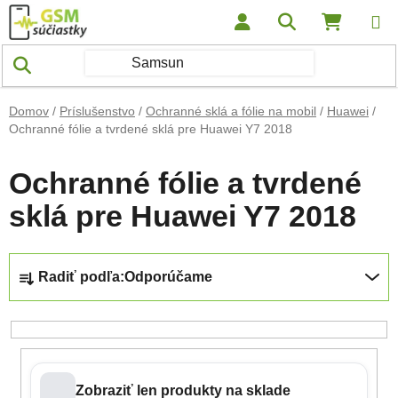
Prejsť na obsah
Hľadať
NÁKUP
Domov
/
Príslušenstvo
/
Ochranné sklá a fólie na mobil
/
Huawei
/
Ochranné fólie a tvrdené sklá pre Huawei Y7 2018
Ochranné fólie a tvrdené
sklá pre Huawei Y7 2018
Radenie produktov
Radiť podľa:
Odporúčame
Zobraziť len produkty na sklade