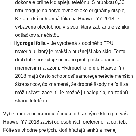
dokonale priľne k displeju telefónu. S hrúbkou 0,33
mm reaguje na dotyk rovnako ako originálny displej.
Keramická ochranná fólia na Huawei Y7 2018 je
vybavená oleofóbnou vrstvou, ktorá zabraňuje vzniku
odtlačkov a nečistôt.
Hydrogel fólia
– Je vyrobená z odolného TPU
materiálu, ktorý je mäkší a pružnejší ako sklo. Tento
druh fólie poskytuje ochranu proti poškriabaniu a
miernejším nárazom. Hydrogel fólie pre Huawei Y7
2018 majú často schopnosť samoregenerácie menších
škrabancov, čo znamená, že drobné škody na fólii sa
môžu sčasti zaceliť. Je možné ju nalepiť aj na zadnú
stranu telefónu.
Výber medzi ochrannou fóliou a ochranným sklom pre váš
Huawei Y7 2018 závisí od osobných preferencií a potrieb.
Fólie sú vhodné pre tých, ktorí hľadajú tenkú a menej