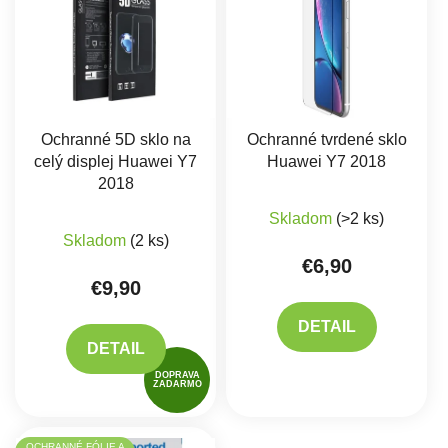
Ochranné 5D sklo na
Ochranné tvrdené sklo
celý displej Huawei Y7
Huawei Y7 2018
2018
Priemerné hodnote
Skladom
(>2 ks)
Priemerné hodnotenie produktu je 5,0 z 5 hviez
Skladom
(2 ks)
€6,90
€9,90
DETAIL
DETAIL
DOPRAVA
ZADARMO
OCHRANNÉ FÓLIE A