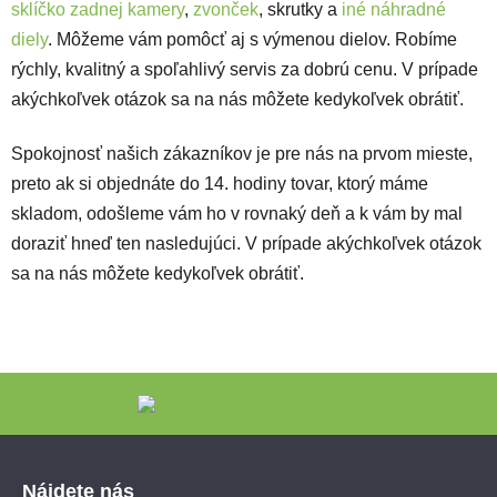
sklíčko zadnej kamery
,
zvonček
, skrutky a
iné náhradné
diely
. Môžeme vám pomôcť aj s výmenou dielov. Robíme
rýchly, kvalitný a spoľahlivý servis za dobrú cenu. V prípade
akýchkoľvek otázok sa na nás môžete kedykoľvek obrátiť.
Spokojnosť našich zákazníkov je pre nás na prvom mieste,
preto ak si objednáte do 14. hodiny tovar, ktorý máme
skladom, odošleme vám ho v rovnaký deň a k vám by mal
doraziť hneď ten nasledujúci. V prípade akýchkoľvek otázok
sa na nás môžete kedykoľvek obrátiť.
Zápätie
Nájdete nás