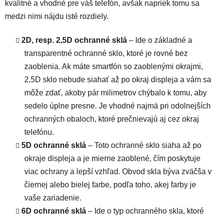
kvalitné a vhodné pre váš telefón, avšak napriek tomu sa
medzi nimi nájdu isté rozdiely.
2D, resp. 2,5D ochranné sklá
– Ide o základné a
transparentné ochranné sklo, ktoré je rovné bez
zaoblenia. Ak máte smartfón so zaoblenými okrajmi,
2,5D sklo nebude siahať až po okraj displeja a vám sa
môže zdať, akoby pár milimetrov chýbalo k tomu, aby
sedelo úplne presne. Je vhodné najmä pri odolnejších
ochranných obaloch, ktoré prečnievajú aj cez okraj
telefónu.
5D ochranné sklá
– Toto ochranné sklo siaha až po
okraje displeja a je mierne zaoblené, čím poskytuje
viac ochrany a lepší vzhľad. Obvod skla býva zväčša v
čiernej alebo bielej farbe, podľa toho, akej farby je
vaše zariadenie.
6D ochranné sklá
– Ide o typ ochranného skla, ktoré