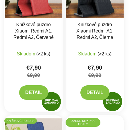
Knižkové puzdro
Knižkové puzdro
Xiaomi Redmi A1,
Xiaomi Redmi A1,
Redmi A2, Červené
Redmi A2, Čierne
Priemerné hodnotenie produktu je 4,0 z 5 hviez
Skladom
(>2 ks)
Skladom
(>2 ks)
€7,90
€7,90
€9,90
€9,90
DETAIL
DETAIL
DOPRAVA
DOPRAVA
ZADARMO
ZADARMO
KNIŽKOVÉ PUZDRA
ZADNÉ KRYTY A
OBALY