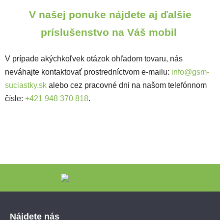
V našej ponuke nájdete aj ďalšie
príslušenstvo na Váš mobil
V prípade akýchkoľvek otázok ohľadom tovaru, nás
neváhajte kontaktovať prostredníctvom e-mailu:
info@gsm-
suciastky.sk
alebo cez pracovné dni na našom telefónnom
čísle:
+421 948 370 818
.
Zápätie
Nájdete nás