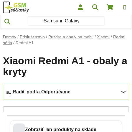
Prejsť na obsah
Hľadať
NÁKUP
Domov
/
Príslušenstvo
/
Puzdra a obaly na mobil
/
Xiaomi
/
Redmi
séria
/
Redmi A1
Xiaomi Redmi A1 - obaly a
kryty
Radenie produktov
Radiť podľa:
Odporúčame
Zobraziť len produkty na sklade