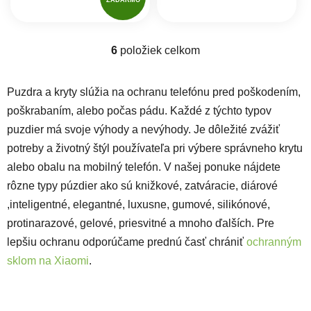
6
položiek celkom
Ovládacie prvky výpisu
Puzdra a kryty slúžia na ochranu telefónu pred poškodením,
poškrabaním, alebo počas pádu. Každé z týchto typov
puzdier má svoje výhody a nevýhody. Je dôležité zvážiť
potreby a životný štýl používateľa pri výbere správneho krytu
alebo obalu na mobilný telefón. V našej ponuke nájdete
rôzne typy púzdier ako sú knižkové, zatváracie, diárové
,inteligentné, elegantné, luxusne, gumové, silikónové,
protinarazové, gelové, priesvitné a mnoho ďalších. Pre
lepšiu ochranu odporúčame prednú časť chrániť
ochranným
sklom na Xiaomi
.