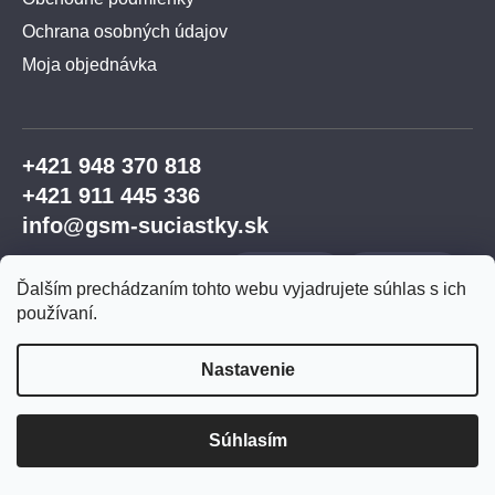
Ochrana osobných údajov
Moja objednávka
+421 948 370 818
+421 911 445 336
info@gsm-suciastky.sk
Ďalším prechádzaním tohto webu vyjadrujete súhlas s ich
používaní.
Nastavenie
Vytvoril Shoptet Premium
Súhlasím
Copyright 2026
GSM súčiastky
. Všetky práva
vyhradené.
Upraviť nastavenie cookies