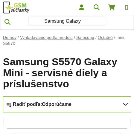
Prejsť na obsah
Hľadať
NÁKUP
Domov
/
Vyhľadávanie podľa modelu
/
Samsung
/
Ostatné
/
mini,
S5570
Samsung S5570 Galaxy
Mini - servisné diely a
príslušenstvo
Radenie produktov
Radiť podľa:
Odporúčame