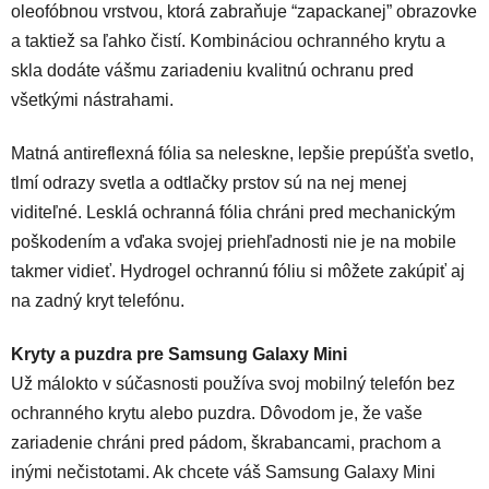
oleofóbnou vrstvou, ktorá zabraňuje “zapackanej” obrazovke
a taktiež sa ľahko čistí.
Kombináciou ochranného krytu a
skla dodáte vášmu zariadeniu kvalitnú ochranu pred
všetkými nástrahami.
Matná antireflexná fólia sa neleskne, lepšie prepúšťa svetlo,
tlmí odrazy svetla a odtlačky prstov sú na nej menej
viditeľné. Lesklá ochranná fólia chráni pred mechanickým
poškodením a vďaka svojej priehľadnosti nie je na mobile
takmer vidieť. Hydrogel ochrannú fóliu si môžete zakúpiť aj
na zadný kryt telefónu.
Kryty a puzdra pre Samsung Galaxy Mini
Už málokto v súčasnosti používa svoj mobilný telefón bez
ochranného krytu alebo puzdra. Dôvodom je, že vaše
zariadenie chráni pred pádom, škrabancami, prachom a
inými nečistotami. Ak chcete váš Samsung Galaxy Mini