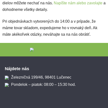
dielov môžete nechať na nás.
Napíšte nám alebo zavolajte
a
dohodneme všetky detaily.
Pri objednávkach vytvorených do 14:00 a v prípade, že
máme tovar skladom, expedujeme ho v rovnaký deň. Ak
máte akékoľvek otázky, neváhajte sa na nás obrátiť.
Zápätie
Nájdete nás
Železničná 199/46, 98401 Lučenec
Pondelok – piatok: 08:00 – 15:30 hod.