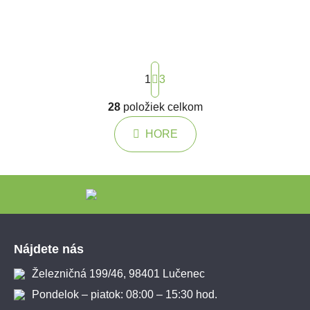
Stránkovanie
1
3
28
položiek celkom
Ovládacie prvky výpisu
HORE
Zápätie
Nájdete nás
Železničná 199/46, 98401 Lučenec
Pondelok – piatok: 08:00 – 15:30 hod.