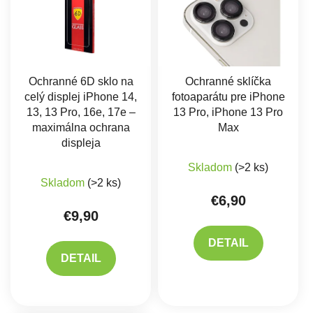
Ochranné 6D sklo na
Ochranné sklíčka
celý displej iPhone 14,
fotoaparátu pre iPhone
13, 13 Pro, 16e, 17e –
13 Pro, iPhone 13 Pro
maximálna ochrana
Max
displeja
Skladom
(>2 ks)
Priemerné hodnotenie produktu je 5,0 z 5 hviez
Skladom
(>2 ks)
€6,90
€9,90
DETAIL
DETAIL