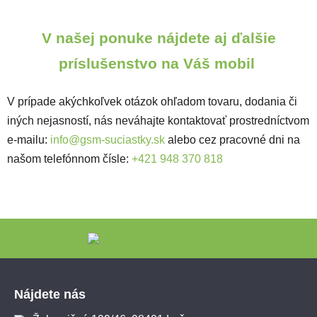
V našej ponuke nájdete aj ďalšie
príslušenstvo na Váš mobil
V prípade akýchkoľvek otázok ohľadom tovaru, dodania či
iných nejasností, nás neváhajte kontaktovať prostredníctvom
e-mailu:
info@gsm-suciastky.sk
alebo cez pracovné dni na
našom telefónnom čísle:
+421 948 370 818
Zápätie
Nájdete nás