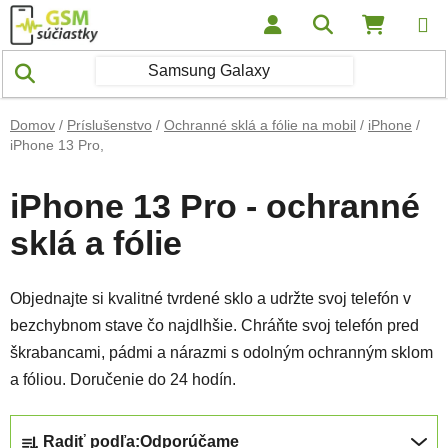
Prejsť na obsah
Hľadať
NÁKUP
Domov
/
Príslušenstvo
/
Ochranné sklá a fólie na mobil
/
iPhone
/
iPhone 13 Pro,
iPhone 13 Pro - ochranné
sklá a fólie
Objednajte si kvalitné tvrdené sklo a udržte svoj telefón v
bezchybnom stave čo najdlhšie. Chráňte svoj telefón pred
škrabancami, pádmi a nárazmi s odolným ochranným sklom
a fóliou. Doručenie do 24 hodín.
Radenie produktov
Radiť podľa:
Odporúčame