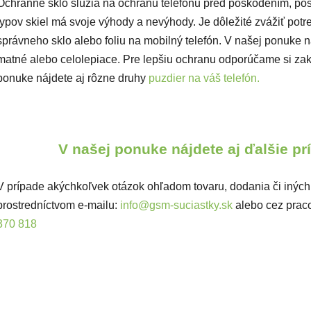
Ochranné sklo slúžia na ochranu telefónu pred poškodením, po
typov skiel má svoje výhody a nevýhody. Je dôležité zvážiť potre
správneho sklo alebo foliu na mobilný telefón. V našej ponuke náj
matné alebo celolepiace. Pre lepšiu ochranu odporúčame si zakú
ponuke nájdete aj rôzne druhy
puzdier na váš telefón.
V našej ponuke nájdete aj ďalšie p
V prípade akýchkoľvek otázok ohľadom tovaru, dodania či iných
prostredníctvom e-mailu:
info@gsm-suciastky.sk
alebo cez prac
370 818