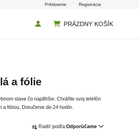
Prihlásenie
Registrácia
PRÁZDNY KOŠÍK
NÁKUPNÝ KOŠÍK
á a fólie
hybnom stave čo najdlhšie. Chráňte svoj telefón
a fóliou. Doručenie do 24 hodín.
Radenie produktov
Radiť podľa:
Odporúčame