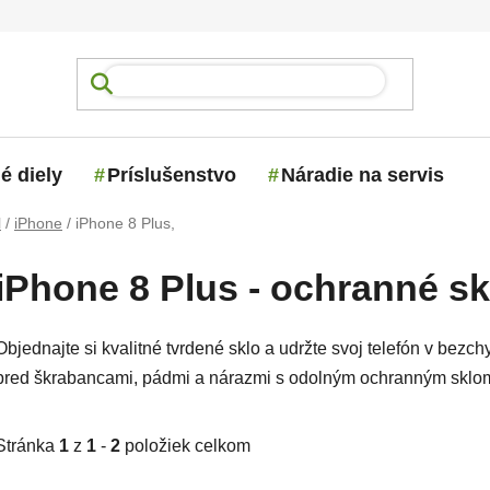
é diely
Príslušenstvo
Náradie na servis
l
/
iPhone
/
iPhone 8 Plus,
iPhone 8 Plus - ochranné skl
Objednajte si kvalitné tvrdené sklo a udržte svoj telefón v bezc
pred škrabancami, pádmi a nárazmi s odolným ochranným sklom 
Stránka
1
z
1
-
2
položiek celkom