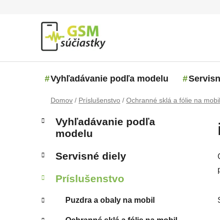
Prejsť na obsah
Vyhľadávanie podľa modelu
Servisn
Domov
/
Príslušenstvo
/
Ochranné sklá a fólie na mobi
Bočný panel
Kategórie
Preskočiť kategórie
Vyhľadávanie podľa
modelu
Servisné diely
Príslušenstvo
Puzdra a obaly na mobil