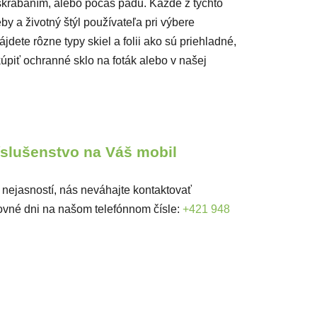
škrabaním, alebo počas pádu. Každé z týchto
by a životný štýl používateľa pri výbere
dete rôzne typy skiel a folii ako sú priehladné,
piť ochranné sklo na foták alebo v našej
ríslušenstvo na Váš mobil
 nejasností, nás neváhajte kontaktovať
ovné dni na našom telefónnom čísle:
+421 948