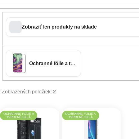
Zobraziť len produkty na sklade
Ochranné fólie a tvrdené sklá
Zobrazených položiek:
2
Výpis produktov
OCHRANNÉ FÓLIE A
OCHRANNÉ FÓLIE A
TVRDENÉ SKLÁ
TVRDENÉ SKLÁ