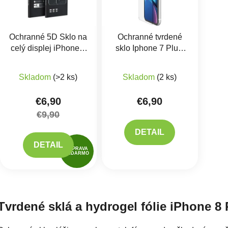
Ochranné 5D Sklo na
Ochranné tvrdené
celý displej iPhone 7
sklo Iphone 7 Plus,
Plus, 8 Plus
Iphone 8 Plus
Skladom
(>2 ks)
Skladom
(2 ks)
€6,90
€6,90
€9,90
DETAIL
DETAIL
DOPRAVA
ZADARMO
Ovlád
Tvrdené sklá a hydrogel fólie iPhone 8 