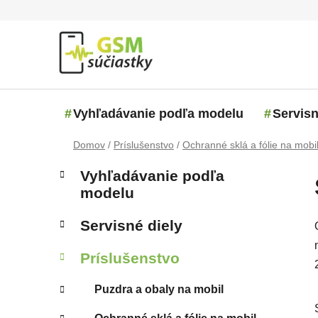
Prejsť na obsah
Vyhľadávanie podľa modelu
Servisn
Domov
/
Príslušenstvo
/
Ochranné sklá a fólie na mobi
Bočný panel
Kategórie
Preskočiť kategórie
Vyhľadávanie podľa
modelu
Servisné diely
Príslušenstvo
Puzdra a obaly na mobil