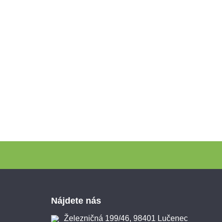
Zápätie
Nájdete nás
Železničná 199/46, 98401 Lučenec