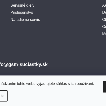
Servisné diely
A
Príslušenstvo
Do
Náradie na servis
O
O
M
fo@gsm-suciastky.sk
hádzaním tohto webu vyjadrujete súhlas s ich používaní.
ie
vyhradené.
Upraviť nastavenie cookies