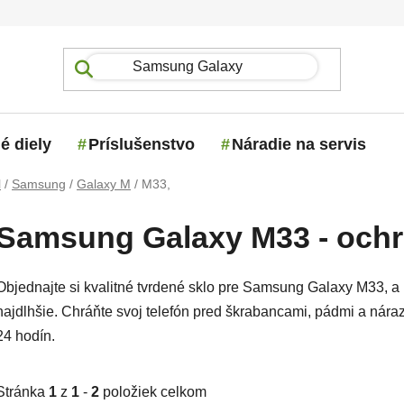
é diely
Príslušenstvo
Náradie na servis
l
/
Samsung
/
Galaxy M
/
M33,
Samsung Galaxy M33 - ochra
Objednajte si kvalitné tvrdené sklo pre Samsung Galaxy M33, a 
najdlhšie. Chráňte svoj telefón pred škrabancami, pádmi a ná
24 hodín.
Stránka
1
z
1
-
2
položiek celkom