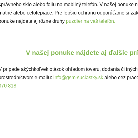
správneho sklo alebo foliu na mobilný telefón. V našej ponuke náj
matné alebo celolepiace. Pre lepšiu ochranu odporúčame si zakú
ponuke nájdete aj rôzne druhy
puzdier na váš telefón.
V našej ponuke nájdete aj ďalšie p
V prípade akýchkoľvek otázok ohľadom tovaru, dodania či iných
prostredníctvom e-mailu:
info@gsm-suciastky.sk
alebo cez prac
370 818