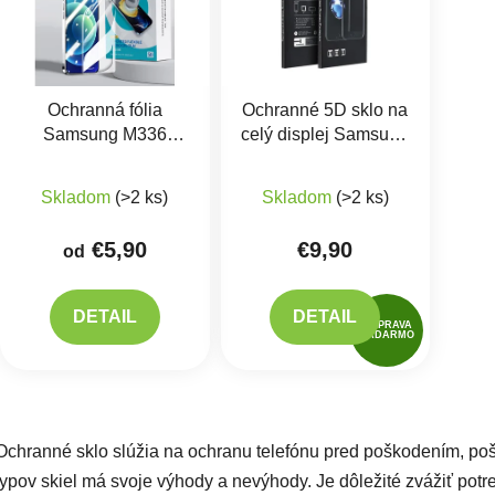
Ochranná fólia
Ochranné 5D sklo na
Samsung M336
celý displej Samsung
Galaxy M33 -
Galaxy M33, M23,
Hydrogel
M13
Skladom
(>2 ks)
Skladom
(>2 ks)
€5,90
€9,90
od
DETAIL
DETAIL
DOPRAVA
ZADARMO
Ovlád
Ochranné sklo slúžia na ochranu telefónu pred poškodením, po
typov skiel má svoje výhody a nevýhody. Je dôležité zvážiť potre