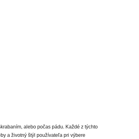
acie prvky výpisu
škrabaním, alebo počas pádu. Každé z týchto
by a životný štýl používateľa pri výbere