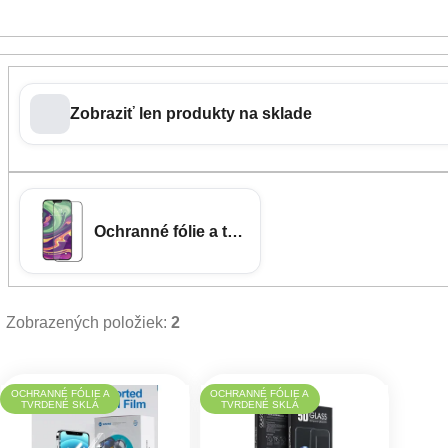
Zobraziť len produkty na sklade
Ochranné fólie a tvrdené sklá
Zobrazených položiek:
2
Výpis produktov
OCHRANNÉ FÓLIE A
OCHRANNÉ FÓLIE A
TVRDENÉ SKLÁ
TVRDENÉ SKLÁ