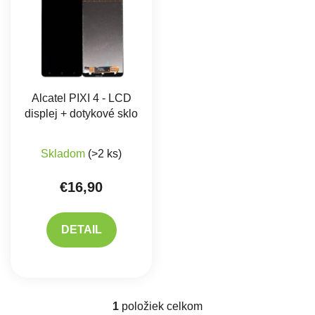
Alcatel PIXI 4 - LCD
displej + dotykové sklo
Priemerné hodnotenie produktu je 5,0 z 5 hviez
Skladom
(>2 ks)
€16,90
DETAIL
1
položiek celkom
Ovládacie prvky výpisu