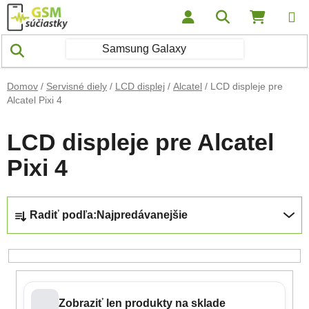
Prejsť na obsah
Hľadať
NÁKUP
Domov
/
Servisné diely
/
LCD displej
/
Alcatel
/
LCD displeje pre
Alcatel Pixi 4
LCD displeje pre Alcatel
Pixi 4
Radenie produktov
Radiť podľa:
Najpredávanejšie
Zobraziť len produkty na sklade