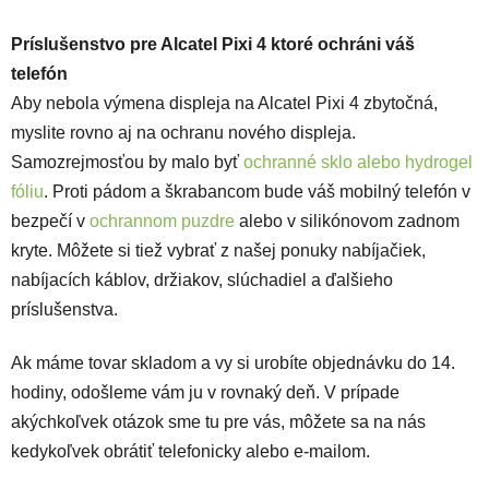
Príslušenstvo pre Alcatel Pixi 4 ktoré ochráni váš
telefón
Aby nebola výmena displeja na Alcatel Pixi 4 zbytočná,
myslite rovno aj na ochranu nového displeja.
Samozrejmosťou by malo byť
ochranné sklo alebo hydrogel
fóliu
. Proti pádom a škrabancom bude váš mobilný telefón v
bezpečí v
ochrannom puzdre
alebo v
silikónovom zadnom
kryte
. Môžete si tiež vybrať z našej ponuky nabíjačiek,
nabíjacích káblov, držiakov, slúchadiel a ďalšieho
príslušenstva.
Ak máme tovar skladom a vy si urobíte objednávku do 14.
hodiny, odošleme vám ju v rovnaký deň. V prípade
akýchkoľvek otázok sme tu pre vás, môžete sa na nás
kedykoľvek obrátiť telefonicky alebo e-mailom.