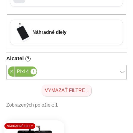
Náhradné diely
Alcatel
?
×
Pixi 4
1
VYMAZAŤ FILTRE
Zobrazených položiek:
1
Výpis produktov
NÁHRADNÉ DIELY