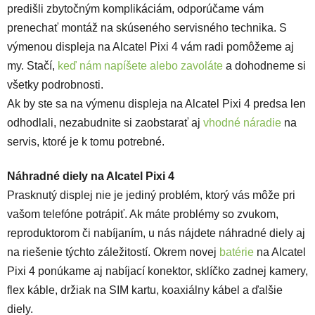
predišli zbytočným komplikáciám, odporúčame vám
prenechať montáž na skúseného servisného technika. S
výmenou displeja na Alcatel Pixi 4 vám radi pomôžeme aj
my. Stačí,
keď nám napíšete alebo zavoláte
a dohodneme si
všetky podrobnosti.
Ak by ste sa na výmenu displeja na Alcatel Pixi 4 predsa len
odhodlali, nezabudnite si zaobstarať aj
vhodné náradie
na
servis, ktoré je k tomu potrebné.
Náhradné diely na Alcatel Pixi 4
Prasknutý displej nie je jediný problém, ktorý vás môže pri
vašom telefóne potrápiť. Ak máte problémy so zvukom,
reproduktorom či nabíjaním, u nás nájdete náhradné diely aj
na riešenie týchto záležitostí. Okrem novej
batérie
na Alcatel
Pixi 4 ponúkame aj nabíjací konektor, sklíčko zadnej kamery,
flex káble, držiak na SIM kartu, koaxiálny kábel a ďalšie
diely.